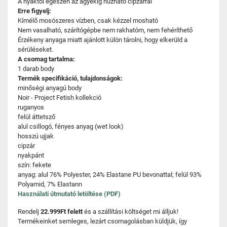
A nyaktól egészen az ágyékig húzható cipzárral
Erre figyelj:
Kímélő mosószeres vízben, csak kézzel mosható
Nem vasalható, szárítógépbe nem rakhatóm, nem fehéríthető
Érzékeny anyaga miatt ajánlott külön tárolni, hogy elkerüld a
sérüléseket.
A csomag tartalma:
1 darab body
Termék specifikáció, tulajdonságok:
minőségi anyagú body
Noir - Project Fetish kollekció
ruganyos
felül áttetsző
alul csillogó, fényes anyag (wet look)
hosszú ujjak
cipzár
nyakpánt
szín: fekete
anyag: alul 76% Polyester, 24% Elastane PU bevonattal; felül 93%
Polyamid, 7% Elastann
Használati útmutató letöltése (PDF)
Rendelj
22.999Ft felett
és a szállítási költséget mi álljuk!
Termékeinket semleges, lezárt csomagolásban küldjük, így