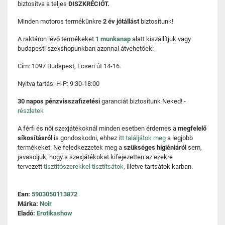
biztosítva a teljes
DISZKRÉCIÓT.
Minden motoros termékünkre
2 év jótállást
biztosítunk!
A raktáron lévő termékeket
1 munkanap
alatt kiszállítjuk vagy
budapesti szexshopunkban azonnal átvehetőek:
Cím: 1097 Budapest, Ecseri út 14-16.
Nyitva tartás: H-P: 9:30-18:00
30 napos pénzvisszafizetési
garanciát biztosítunk Neked! -
részletek
A férfi és női szexjátékoknál minden esetben érdemes a
megfelelő
síkosításról
is gondoskodni, ehhez
itt találjátok meg
a legjobb
termékeket. Ne feledkezzetek meg a
szükséges higiéniáról
sem,
javasoljuk, hogy a szexjátékokat kifejezetten az ezekre
tervezett
tisztítószerekkel tisztítsátok,
illetve tartsátok karban.
Ean:
5903050113872
Márka:
Noir
Eladó:
Erotikashow