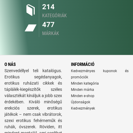
214
KATEGÓRIÁK
477
MÁRKÁK
O NÁS
INFORMÁCIÓ
Szenvedéllyel teli katalógus.
Kedvezményes kuponok és
Erotikus segédanyagok,
promóciók
erotikus ruházati cikkek és
Minden kategória
táplálék-kiegészítők széles
Minden márka
választékát kínáljuk a jobb szex
Minden e-shop
érdekében. Kiváló minőségű
Újdonságok
erekciós szerek, erotikus
Kedvezmények
játékok – nem csak vibrátorok,
szexi erotikus fehérneműk és
ruhák, óvszerek. Röviden, itt