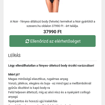
A Noir - fényes-átlátszó body (fekete) terméket a Noir gyártótól a
szexero.hu oldalon 37990 Ft - ért találja.
37990 Ft
Ellenőrizd az elérhetőséget
LEÍRÁS
Légy ellenállhatatlan a fényes-áttetsző body érzéki varázsában!
Miért jó?
Magas minőségű elasztikus, rugalmas anyag
Vonzó, játékos, elegáns és buja - ez mind igaz a mellbimbóknál
gyűrűs díszítést is kapó body-ra
Felül teljesen áttetsző, míg az alsó rész és a nyakpánt csillogó
anyagú
Nyakpántos és hosszú ujjú kialakítás