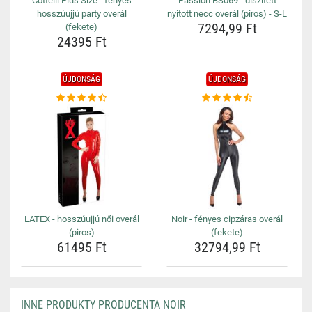
Cottelli Plus Size - fényes
Passion BS069 - díszített
hosszúujjú party overál
nyitott necc overál (piros) - S-L
7294,99 Ft
(fekete)
24395 Ft
ÚJDONSÁG
ÚJDONSÁG
LATEX - hosszúujjú női overál
Noir - fényes cipzáras overál
(piros)
(fekete)
61495 Ft
32794,99 Ft
INNE PRODUKTY PRODUCENTA NOIR