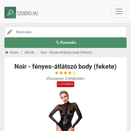
SZEXERO.HU
Keresés
Home
Akciók
Noir - fényes-átlátszó body (fekete)
Noir - fényes-átlátszó body (fekete)
(Összesen
3
értékelés)
ÚJDONSÁG