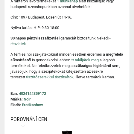
A raktáron lévő termékeket
1 munkanap
alatt kiszállítjuk vagy
budapesti szexshopunkban azonnal átvehetőek:
Cím: 1097 Budapest, Ecseri út 14-16.
Nyitva tartás: H-P: 9:30-18:00
30 napos pénzvisszafizetési
garanciát biztosítunk Neked! -
részletek
A férfi és női szexjátékoknál minden esetben érdemes a
megfelelő
síkosításról
is gondoskodni, ehhez
itt találjátok meg
a legjobb
termékeket. Ne feledkezzetek meg a
szükséges higiéniáról
sem,
javasoljuk, hogy a szexjátékokat kifejezetten az ezekre
tervezett
tisztítószerekkel tisztítsátok,
illetve tartsátok karban.
Ean:
4024144359172
Márka:
Noir
Eladó:
Erotikashow
POROVNÁNÍ CEN