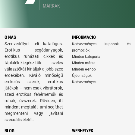
MÁRKÁK
O NÁS
INFORMÁCIÓ
Szenvedéllyel teli katalógus.
Kedvezményes kuponok és
Erotikus segédanyagok,
promóciók
erotikus ruházati cikkek és
Minden kategória
táplálék-kiegészítők széles
Minden márka
választékát kínáljuk a jobb szex
Minden e-shop
érdekében. Kiváló minőségű
Újdonságok
erekciós szerek, erotikus
Kedvezmények
játékok – nem csak vibrátorok,
szexi erotikus fehérneműk és
ruhák, óvszerek. Röviden, itt
mindent megtalál, ami segíthet
megmenteni vagy javítani
szexuális életét.
BLOG
WEBHELYEK