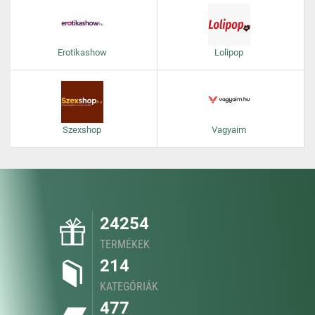
Erotikashow
Lolipop
Szexshop
Vagyaim
24254
TERMÉKEK
214
KATEGÓRIÁK
477