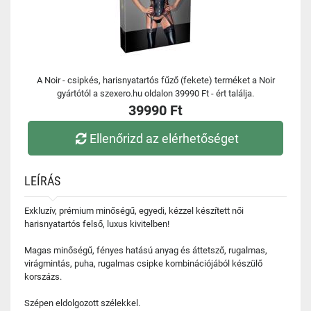
A Noir - csipkés, harisnyatartós fűző (fekete) terméket a Noir
gyártótól a szexero.hu oldalon 39990 Ft - ért találja.
39990 Ft
Ellenőrizd az elérhetőséget
LEÍRÁS
Exkluzív, prémium minőségű, egyedi, kézzel készített női
harisnyatartós felső, luxus kivitelben!
Magas minőségű, fényes hatású anyag és áttetsző, rugalmas,
virágmintás, puha, rugalmas csipke kombinációjából készülő
korszázs.
Szépen eldolgozott szélekkel.