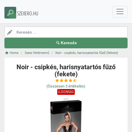
SZEXERO.HU
Keresés
Home
Szexi fehérnemű
Noir - csipkés, harisnyatartós fűző (fekete)
Noir - csipkés, harisnyatartós fűző
(fekete)
(Összesen
3
értékelés)
ÚJDONSÁG