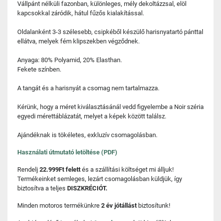
Vállpánt nélküli fazonban, különleges, mély dekoltázzsal, elöl
kapcsokkal záródik, hátul fűzős kialakítással.
Oldalanként 3-3 szélesebb, csipkéből készülő harisnyatartó pánttal
ellátva, melyek fém klipszekben végződnek.
Anyaga: 80% Polyamid, 20% Elasthan.
Fekete színben.
A tangát és a harisnyát a csomag nem tartalmazza.
Kérünk, hogy a méret kiválasztásánál vedd figyelembe a Noir széria
egyedi mérettáblázatát, melyet a képek között találsz.
Ajándéknak is tökéletes, exkluzív csomagolásban.
Használati útmutató letöltése (PDF)
Rendelj
22.999Ft felett
és a szállítási költséget mi álljuk!
Termékeinket semleges, lezárt csomagolásban küldjük, így
biztosítva a teljes
DISZKRÉCIÓT.
Minden motoros termékünkre
2 év jótállást
biztosítunk!