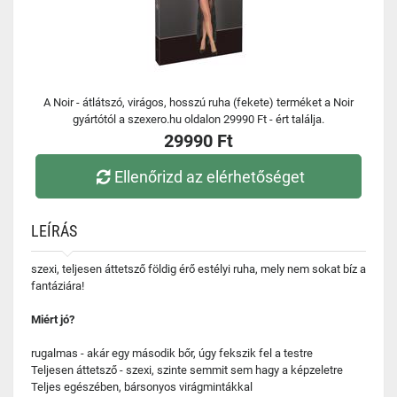
A Noir - átlátszó, virágos, hosszú ruha (fekete) terméket a Noir
gyártótól a szexero.hu oldalon 29990 Ft - ért találja.
29990 Ft
Ellenőrizd az elérhetőséget
LEÍRÁS
szexi, teljesen áttetsző földig érő estélyi ruha, mely nem sokat bíz a
fantáziára!
Miért jó?
rugalmas - akár egy második bőr, úgy fekszik fel a testre
Teljesen áttetsző - szexi, szinte semmit sem hagy a képzeletre
Teljes egészében, bársonyos virágmintákkal