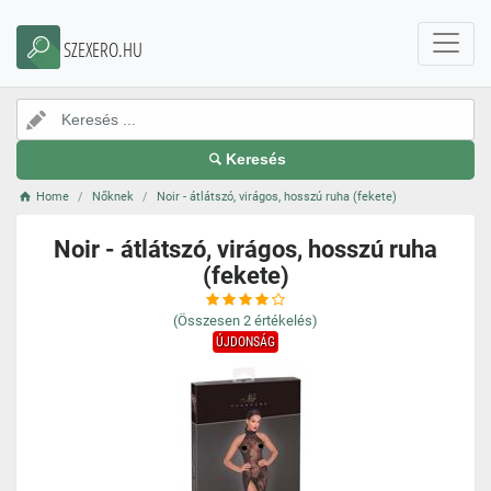
SZEXERO.HU
Keresés
Home
Nőknek
Noir - átlátszó, virágos, hosszú ruha (fekete)
Noir - átlátszó, virágos, hosszú ruha
(fekete)
(Összesen
2
értékelés)
ÚJDONSÁG