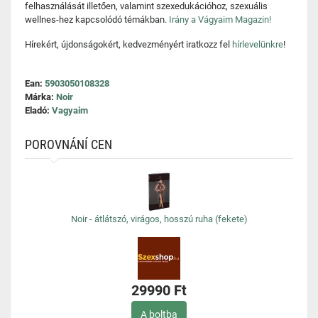
felhasználását illetően, valamint szexedukációhoz, szexuális
wellnes-hez kapcsolódó témákban.
Irány a Vágyaim Magazin!
Hírekért, újdonságokért, kedvezményért iratkozz fel
hírlevelünkre
!
Ean:
5903050108328
Márka:
Noir
Eladó:
Vagyaim
POROVNÁNÍ CEN
Noir - átlátszó, virágos, hosszú ruha (fekete)
29990 Ft
A boltba