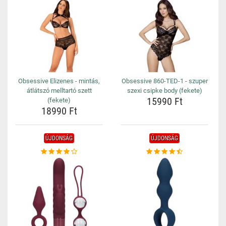
Obsessive Elizenes - mintás,
Obsessive 860-TED-1 - szuper
átlátszó melltartó szett
szexi csipke body (fekete)
15990 Ft
(fekete)
18990 Ft
ÚJDONSÁG
ÚJDONSÁG