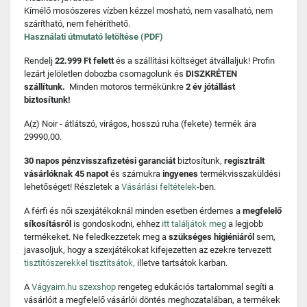
Kímélő mosószeres vízben kézzel mosható, nem vasalható, nem
szárítható, nem fehéríthető.
Használati útmutató letöltése (PDF)
Rendelj
22.999 Ft felett
és a szállítási költséget átvállaljuk! Profin
lezárt jelöletlen dobozba csomagolunk és
DISZKRÉTEN
szállítunk.
Minden motoros termékünkre
2 év jótállást
biztosítunk!
A(z) Noir - átlátszó, virágos, hosszú ruha (fekete) termék ára
29990,00.
30 napos pénzvisszafizetési garanciát
biztosítunk,
regisztrált
vásárlóknak 45 napot
és számukra
ingyenes
termékvisszaküldési
lehetőséget! Részletek a
Vásárlási feltételek
-ben.
A férfi és női szexjátékoknál minden esetben érdemes a
megfelelő
síkosításról
is gondoskodni, ehhez
itt találjátok meg
a legjobb
termékeket. Ne feledkezzetek meg a
szükséges higiéniáról
sem,
javasoljuk, hogy a szexjátékokat kifejezetten az ezekre tervezett
tisztítószerekkel tisztítsátok,
illetve tartsátok karban.
A
Vágyaim.hu szexshop
rengeteg edukációs tartalommal segíti a
vásárlóit a megfelelő vásárlói döntés meghozatalában, a termékek