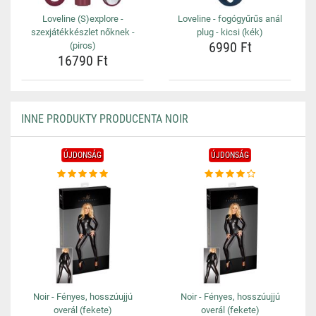
Loveline (S)explore -
Loveline - fogógyűrűs anál
szexjátékkészlet nőknek -
plug - kicsi (kék)
6990 Ft
(piros)
16790 Ft
INNE PRODUKTY PRODUCENTA NOIR
ÚJDONSÁG
ÚJDONSÁG
Noir - Fényes, hosszúujjú
Noir - Fényes, hosszúujjú
overál (fekete)
overál (fekete)