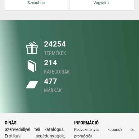
Szexshop
Vagyaim
24254
TERMÉKEK
214
KATEGÓRIÁK
477
MÁRKÁK
O NÁS
INFORMÁCIÓ
Szenvedéllyel teli katalógus.
Kedvezményes kuponok és
Erotikus segédanyagok,
promóciók