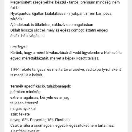
Megerősített szegélyekkel készül - tartós, prémium minőség, nem
fut fel
Nyakpántos, ujjatlan kialakítással - nyakpánt 3 fém kampóval
záródik
Ajándéknak is tökéletes, exkluzív csomagolásban
Oldalt hosszú sliccel, mely az egész combot láttatni engedi
érzéki hátkivágással
Erre figyelj:
Kérünk, hogy a méret kiválasztásánál vedd figyelembe a Noir széria
egyedi mérettáblázatát, melyet a képek között találsz.
TIPP: fekete tangával és melltartóval viselve, vadító party-ruhaként
is megállja a helyét.
Termék specifikáció, tulajdonságok:
prémium minőség
extrém rugalmas, kényelmes anyag
teljesen áttetsző
magas nyakkal
szín: fekete
anyag: 82% Polyester, 18% Elasthan
Csak a ruha a csomagban, egyéb kiegészítőket nem tartalmaz.
Tisztítási javaslat: