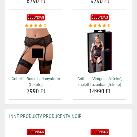
6790 Ft
9790 Ft
ÚJDONSÁG
ÚJDONSÁG
Cottelli - Basic harisnyatartó
Cottelli - Virágos női felső,
(fekete)
molett fazonban (fekete)
7990 Ft
14990 Ft
INNE PRODUKTY PRODUCENTA NOIR
ÚJDONSÁG
ÚJDONSÁG