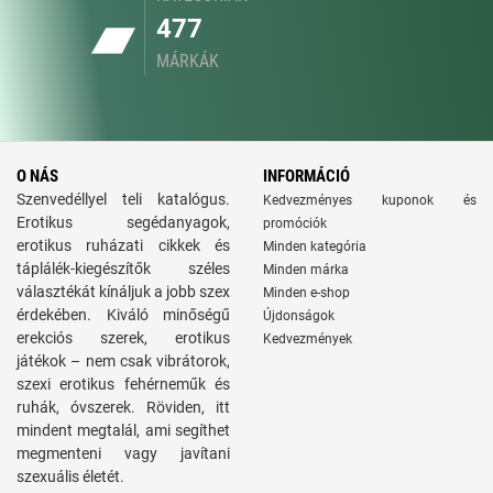
477
MÁRKÁK
O NÁS
INFORMÁCIÓ
Szenvedéllyel teli katalógus.
Kedvezményes kuponok és
Erotikus segédanyagok,
promóciók
erotikus ruházati cikkek és
Minden kategória
táplálék-kiegészítők széles
Minden márka
választékát kínáljuk a jobb szex
Minden e-shop
érdekében. Kiváló minőségű
Újdonságok
erekciós szerek, erotikus
Kedvezmények
játékok – nem csak vibrátorok,
szexi erotikus fehérneműk és
ruhák, óvszerek. Röviden, itt
mindent megtalál, ami segíthet
megmenteni vagy javítani
szexuális életét.