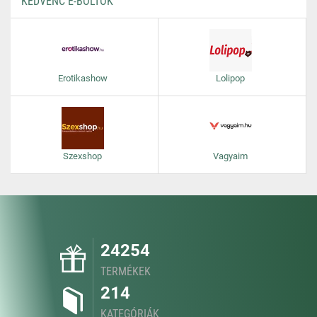
KEDVENC E-BOLTOK
Erotikashow
Lolipop
Szexshop
Vagyaim
24254
TERMÉKEK
214
KATEGÓRIÁK