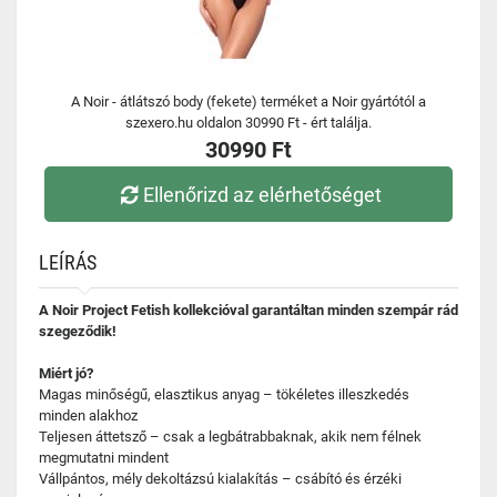
A Noir - átlátszó body (fekete) terméket a Noir gyártótól a
szexero.hu oldalon 30990 Ft - ért találja.
30990 Ft
Ellenőrizd az elérhetőséget
LEÍRÁS
A Noir Project Fetish kollekcióval garantáltan minden szempár rád
szegeződik!
Miért jó?
Magas minőségű, elasztikus anyag – tökéletes illeszkedés
minden alakhoz
Teljesen áttetsző – csak a legbátrabbaknak, akik nem félnek
megmutatni mindent
Vállpántos, mély dekoltázsú kialakítás – csábító és érzéki