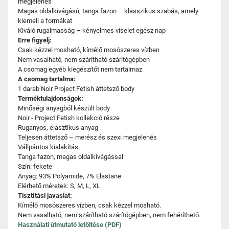
megjelenés
Magas oldalkivágású, tanga fazon – klasszikus szabás, amely
kiemeli a formákat
Kiváló rugalmasság – kényelmes viselet egész nap
Erre figyelj:
Csak kézzel mosható, kímélő mosószeres vízben
Nem vasalható, nem szárítható szárítógépben
A csomag egyéb kiegészítőt nem tartalmaz
A csomag tartalma:
1 darab Noir Project Fetish áttetsző body
Terméktulajdonságok:
Minőségi anyagból készült body
Noir - Project Fetish kollekció része
Ruganyos, elasztikus anyag
Teljesen áttetsző – merész és szexi megjelenés
Vállpántos kialakítás
Tanga fazon, magas oldalkivágással
Szín: fekete
Anyag: 93% Polyamide, 7% Elastane
Elérhető méretek: S, M, L, XL
Tisztítási javaslat:
Kímélő mosószeres vízben, csak kézzel mosható.
Nem vasalható, nem szárítható szárítógépben, nem fehéríthető.
Használati útmutató letöltése (PDF)