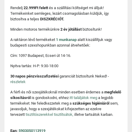
Rendelj
22.999Ft felett
és a szállítási költséget mi álljuk!
Termékeinket semleges, lezárt csomagolásban küldjük, így
biztosítva a teljes
DISZKRÉCIÓT.
Minden motoros termékünkre
2 év jótállást
biztosítunk!
A raktáron lévő termékeket
1 munkanap
alatt kiszállítjuk vagy
budapesti szexshopunkban azonnal átvehetőek:
Cím: 1097 Budapest, Ecseri út 14-16.
Nyitva tartás: H-P: 9:30-18:00
30 napos pénzvisszafizetési
garanciát biztosítunk Neked! -
részletek
A férfi és női szexjátékoknál minden esetben érdemes a
megfelelő
síkosításról
is gondoskodni, ehhez
itt találjátok meg
a legjobb
termékeket. Ne feledkezzetek meg a
szükséges higiéniáról
sem,
javasoljuk, hogy a szexjátékokat kifejezetten az ezekre
tervezett
tisztítószerekkel tisztítsátok,
illetve tartsátok karban.
Ean:
5903050113919