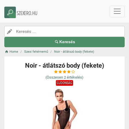
SZEXERO.HU
Keresés
Home
Szexi fehérnemű
Noir - átlátszó body (fekete)
Noir - átlátszó body (fekete)
(Összesen
2
értékelés)
ÚJDONSÁG