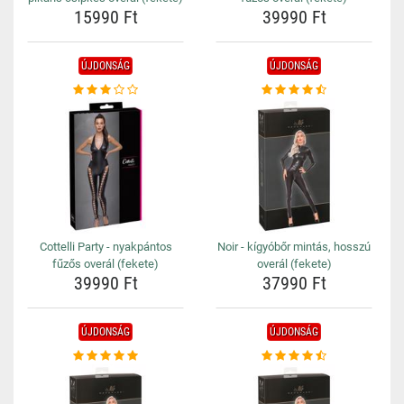
15990 Ft
39990 Ft
ÚJDONSÁG
ÚJDONSÁG
Cottelli Party - nyakpántos
Noir - kígyóbőr mintás, hosszú
fűzős overál (fekete)
overál (fekete)
39990 Ft
37990 Ft
ÚJDONSÁG
ÚJDONSÁG