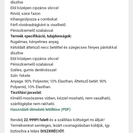
díszítve
Elöl középen cipzáros sliccel
Rövid, szexi fazon
Kihangsúlyozza a combokat
Férfi rövidnadrágként is viselhető
Péniszkiemelő szabással
Termék specifikáció, tulajdonságok:
Rugalmas, kényelmes anyag
Kétoldalt áttetsző necc betéttel és szegecses fényes pántokkal
díszítve
Elöl középen cipzáros sliccel
Péniszkiemelő szabással
Széles, gumis derékrésszel
Szín: fekete
Anyaga: 90% Polyester, 10% Elasthan; Áttetsző betét: 90%
Polyamid, 10% Elasthan.
Tisztítási javaslat:
Kímélő mosószeres vízben, kézzel mosható, nem vasalható,
szárítógépbe nem rakható.
Használati útmutató letöltése (PDF)
Rendelj
22.999Ft felett
és a szállítási költséget mi álljuk!
Termékeinket semleges, lezárt csomagolásban küldjük, így
biztosítva a teljes
DISZKRÉCIÓT.