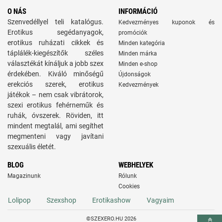
O NÁS
INFORMÁCIÓ
Szenvedéllyel teli katalógus.
Kedvezményes kuponok és
Erotikus segédanyagok,
promóciók
erotikus ruházati cikkek és
Minden kategória
táplálék-kiegészítők széles
Minden márka
választékát kínáljuk a jobb szex
Minden e-shop
érdekében. Kiváló minőségű
Újdonságok
erekciós szerek, erotikus
Kedvezmények
játékok – nem csak vibrátorok,
szexi erotikus fehérneműk és
ruhák, óvszerek. Röviden, itt
mindent megtalál, ami segíthet
megmenteni vagy javítani
szexuális életét.
BLOG
WEBHELYEK
Magazinunk
Rólunk
Cookies
Lolipop
Szexshop
Erotikashow
Vagyaim
©SZEXERO.HU 2026