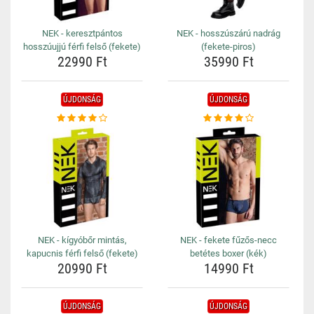
NEK - keresztpántos
NEK - hosszúszárú nadrág
hosszúujjú férfi felső (fekete)
(fekete-piros)
22990 Ft
35990 Ft
ÚJDONSÁG
ÚJDONSÁG
NEK - kígyóbőr mintás,
NEK - fekete fűzős-necc
kapucnis férfi felső (fekete)
betétes boxer (kék)
20990 Ft
14990 Ft
ÚJDONSÁG
ÚJDONSÁG