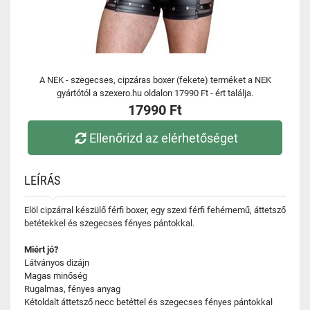
A NEK - szegecses, cipzáras boxer (fekete) terméket a NEK
gyártótól a szexero.hu oldalon 17990 Ft - ért találja.
17990 Ft
Ellenőrizd az elérhetőséget
LEÍRÁS
Elöl cipzárral készülő férfi boxer, egy szexi férfi fehérnemű, áttetsző
betétekkel és szegecses fényes pántokkal.
Miért jó?
Látványos dizájn
Magas minőség
Rugalmas, fényes anyag
Kétoldalt áttetsző necc betéttel és szegecses fényes pántokkal