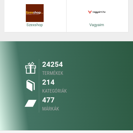
Szexshop
Vagyaim
24254
TERMÉKEK
214
KATEGÓRIÁK
477
MÁRKÁK