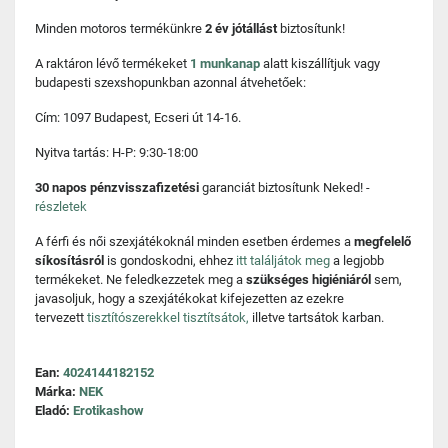
Minden motoros termékünkre
2 év jótállást
biztosítunk!
A raktáron lévő termékeket
1 munkanap
alatt kiszállítjuk vagy
budapesti szexshopunkban azonnal átvehetőek:
Cím: 1097 Budapest, Ecseri út 14-16.
Nyitva tartás: H-P: 9:30-18:00
30 napos pénzvisszafizetési
garanciát biztosítunk Neked! -
részletek
A férfi és női szexjátékoknál minden esetben érdemes a
megfelelő
síkosításról
is gondoskodni, ehhez
itt találjátok meg
a legjobb
termékeket. Ne feledkezzetek meg a
szükséges higiéniáról
sem,
javasoljuk, hogy a szexjátékokat kifejezetten az ezekre
tervezett
tisztítószerekkel tisztítsátok,
illetve tartsátok karban.
Ean:
4024144182152
Márka:
NEK
Eladó:
Erotikashow