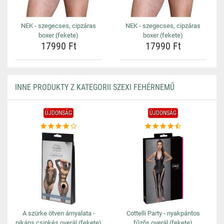
NEK - szegecses, cipzáras
NEK - szegecses, cipzáras
boxer (fekete)
boxer (fekete)
17990 Ft
17990 Ft
INNE PRODUKTY Z KATEGORII SZEXI FEHÉRNEMŰ
ÚJDONSÁG
ÚJDONSÁG
A szürke ötven árnyalata -
Cottelli Party - nyakpántos
pikáns csipkés overál (fekete)
fűzős overál (fekete)