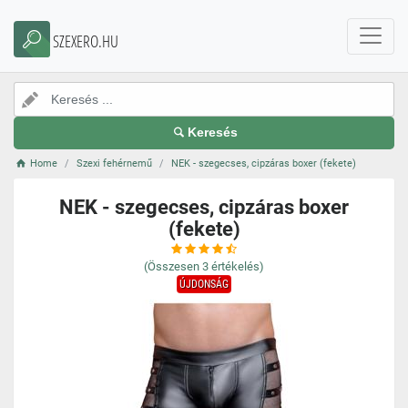
SZEXERO.HU
Keresés
Home
Szexi fehérnemű
NEK - szegecses, cipzáras boxer (fekete)
NEK - szegecses, cipzáras boxer
(fekete)
(Összesen
3
értékelés)
ÚJDONSÁG