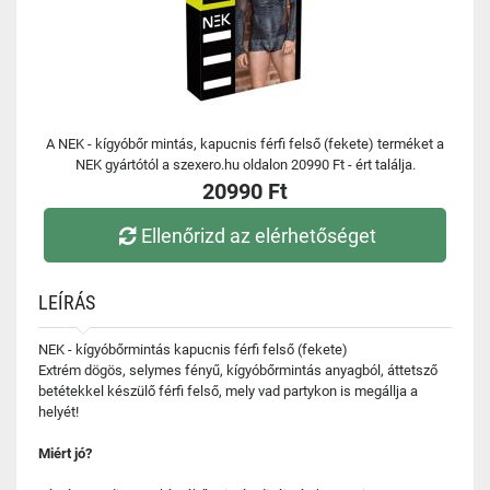
A NEK - kígyóbőr mintás, kapucnis férfi felső (fekete) terméket a
NEK gyártótól a szexero.hu oldalon 20990 Ft - ért találja.
20990 Ft
Ellenőrizd az elérhetőséget
LEÍRÁS
NEK - kígyóbőrmintás kapucnis férfi felső (fekete)
Extrém dögös, selymes fényű, kígyóbőrmintás anyagból, áttetsző
betétekkel készülő férfi felső, mely vad partykon is megállja a
helyét!
Miért jó?