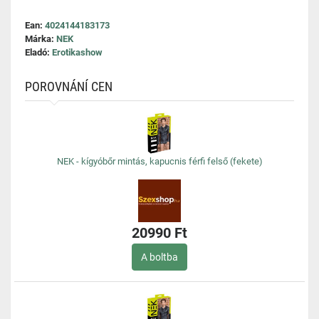
Ean:
4024144183173
Márka:
NEK
Eladó:
Erotikashow
POROVNÁNÍ CEN
NEK - kígyóbőr mintás, kapucnis férfi felső (fekete)
20990 Ft
A boltba