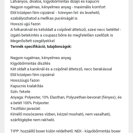
Látványos, divatos, kígyóbőrmintás dizájn és kapucni
Nagyon rugalmas, kényelmes anyag - maximális komfort
Elöl középen fém cipzárral - könnyen fel- és levehető,
szabályozhatod a mellkas pucérságát is
Hosszú ujjú fazon
A felkaroknál és kétoldalt a csípőnél áttetsző, szexi necc betéttel -
izgató betekintés a csupasz bőrre és megfelelően szellőzik is
Megerősített szegélyekkel
Termék specifikáció, tulajdonságok:
Nagyon rugalmas, kényelmes anyag
Kígyóbőrmintás díszítés
Két oldalt a karoknál és a csípőnél áttetsző, necc berakással
Elöl középen fém cipzárral
Hosszúujjú fazon
Kapucnis kialakítás
Szín: fekete
Anyaga: Polyester, 10% Elasthan, Polyurethan-bevonat (fényes); és
a betét 100% Polyester.
Tisztítási javaslat:
Kímélő mosószeres vízben, kézzel mosható, nem vasalható,
szárítógépbe nem rakható.
TIPP: hozzáillő boxer külön reldelhető: NEK - kígyóbőrmintás boxer