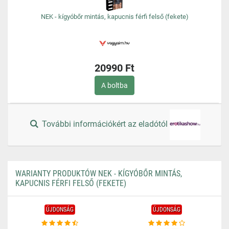
NEK - kígyóbőr mintás, kapucnis férfi felső (fekete)
20990 Ft
A boltba
További információkért az eladótól
WARIANTY PRODUKTÓW NEK - KÍGYÓBŐR MINTÁS,
KAPUCNIS FÉRFI FELSŐ (FEKETE)
ÚJDONSÁG
ÚJDONSÁG