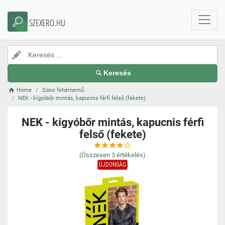
SZEXERO.HU
Keresés
Home
Szexi fehérnemű
NEK - kígyóbőr mintás, kapucnis férfi felső (fekete)
NEK - kígyóbőr mintás, kapucnis férfi
felső (fekete)
(Összesen
3
értékelés)
ÚJDONSÁG