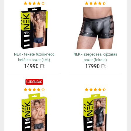
NEK - fekete fűzős-necc
NEK - szegecses, cipzáras
betétes boxer (kék)
boxer (fekete)
14990 Ft
17990 Ft
ÚJDONSÁG