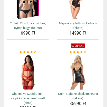
Cottelli Plus Size - csipkés,
Mapalé - nyitott csipke body
nyitott bugyi (fekete)
(fekete)
6990 Ft
14990 Ft
ÚJDONSÁG
Obsessive Cupid Desir -
Noir - átlátszó oldalú miniruha
csipkés fehérnemű szett
(fekete)
35990 Ft
(piros)