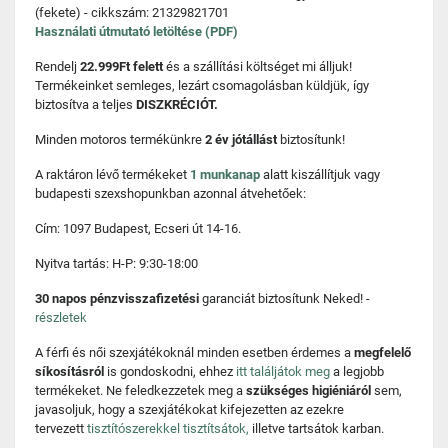
(fekete) - cikkszám: 21329821701
Használati útmutató letöltése (PDF)
Rendelj
22.999Ft felett
és a szállítási költséget mi álljuk!
Termékeinket semleges, lezárt csomagolásban küldjük, így
biztosítva a teljes
DISZKRÉCIÓT.
Minden motoros termékünkre
2 év jótállást
biztosítunk!
A raktáron lévő termékeket
1 munkanap
alatt kiszállítjuk vagy
budapesti szexshopunkban azonnal átvehetőek:
Cím: 1097 Budapest, Ecseri út 14-16.
Nyitva tartás: H-P: 9:30-18:00
30 napos pénzvisszafizetési
garanciát biztosítunk Neked! -
részletek
A férfi és női szexjátékoknál minden esetben érdemes a
megfelelő
síkosításról
is gondoskodni, ehhez
itt találjátok meg
a legjobb
termékeket. Ne feledkezzetek meg a
szükséges higiéniáról
sem,
javasoljuk, hogy a szexjátékokat kifejezetten az ezekre
tervezett
tisztítószerekkel tisztítsátok,
illetve tartsátok karban.