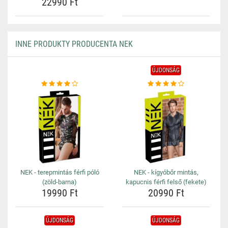
22990 Ft
INNE PRODUKTY PRODUCENTA NEK
ÚJDONSÁG
NEK - terepmintás férfi póló
NEK - kígyóbőr mintás,
(zöld-barna)
kapucnis férfi felső (fekete)
19990 Ft
20990 Ft
ÚJDONSÁG
ÚJDONSÁG