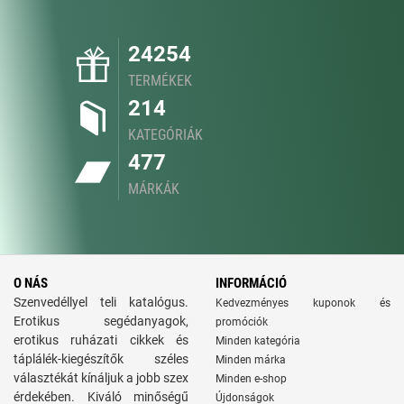
24254
TERMÉKEK
214
KATEGÓRIÁK
477
MÁRKÁK
O NÁS
INFORMÁCIÓ
Szenvedéllyel teli katalógus.
Kedvezményes kuponok és
Erotikus segédanyagok,
promóciók
erotikus ruházati cikkek és
Minden kategória
táplálék-kiegészítők széles
Minden márka
választékát kínáljuk a jobb szex
Minden e-shop
érdekében. Kiváló minőségű
Újdonságok