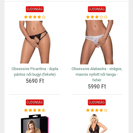
ÚJDONSÁG
ÚJDONSÁG
Obsessive Picantina - dupla
Obsessive Alabastra - virágos,
pántos női bugyi (fekete)
masnis nyitott női tanga -
5690 Ft
fehér
5990 Ft
ÚJDONSÁG
ÚJDONSÁG