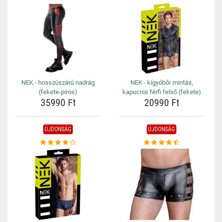
NEK - hosszúszárú nadrág
NEK - kígyóbőr mintás,
(fekete-piros)
kapucnis férfi felső (fekete)
35990 Ft
20990 Ft
ÚJDONSÁG
ÚJDONSÁG