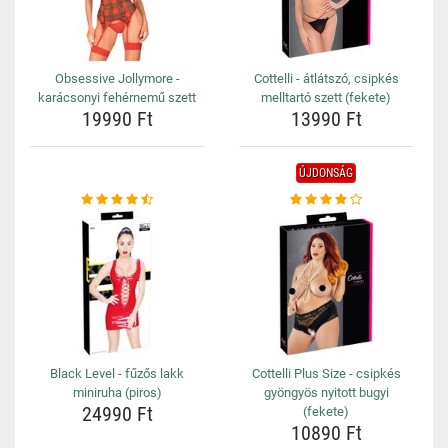
Obsessive Jollymore -
Cottelli - átlátszó, csipkés
karácsonyi fehérnemű szett
melltartó szett (fekete)
19990 Ft
13990 Ft
ÚJDONSÁG
Black Level - fűzős lakk
Cottelli Plus Size - csipkés
miniruha (piros)
gyöngyös nyitott bugyi
24990 Ft
(fekete)
10890 Ft