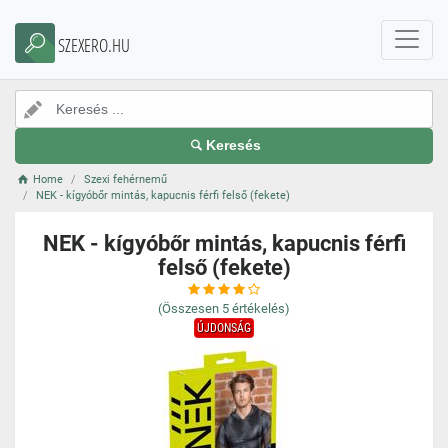
SZEXERO.HU
Keresés
Home
Szexi fehérnemű
NEK - kígyóbőr mintás, kapucnis férfi felső (fekete)
NEK - kígyóbőr mintás, kapucnis férfi
felső (fekete)
(Összesen
5
értékelés)
ÚJDONSÁG