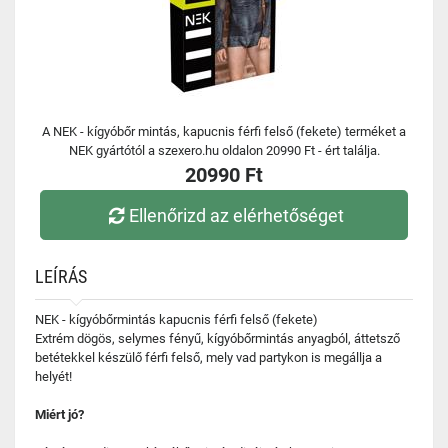
A NEK - kígyóbőr mintás, kapucnis férfi felső (fekete) terméket a
NEK gyártótól a szexero.hu oldalon 20990 Ft - ért találja.
20990 Ft
Ellenőrizd az elérhetőséget
LEÍRÁS
NEK - kígyóbőrmintás kapucnis férfi felső (fekete)
Extrém dögös, selymes fényű, kígyóbőrmintás anyagból, áttetsző
betétekkel készülő férfi felső, mely vad partykon is megállja a
helyét!
Miért jó?