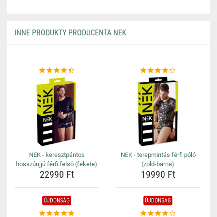
INNE PRODUKTY PRODUCENTA NEK
NEK - keresztpántos
NEK - terepmintás férfi póló
hosszúujjú férfi felső (fekete)
(zöld-barna)
22990 Ft
19990 Ft
ÚJDONSÁG
ÚJDONSÁG