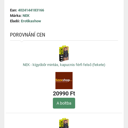
Ean:
4024144183166
Márka:
NEK
Eladó:
Erotikashow
POROVNÁNÍ CEN
NEK - kígyóbőr mintás, kapucnis férfi felső (fekete)
20990 Ft
A boltba