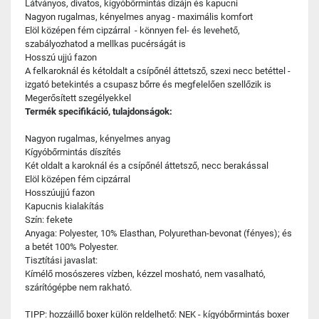
Látványos, divatos, kígyóbőrmintás dizájn és kapucni
Nagyon rugalmas, kényelmes anyag - maximális komfort
Elöl középen fém cipzárral - könnyen fel- és levehető,
szabályozhatod a mellkas pucérságát is
Hosszú ujjú fazon
A felkaroknál és kétoldalt a csípőnél áttetsző, szexi necc betéttel -
izgató betekintés a csupasz bőrre és megfelelően szellőzik is
Megerősített szegélyekkel
Termék specifikáció, tulajdonságok:
Nagyon rugalmas, kényelmes anyag
Kígyóbőrmintás díszítés
Két oldalt a karoknál és a csípőnél áttetsző, necc berakással
Elöl középen fém cipzárral
Hosszúujjú fazon
Kapucnis kialakítás
Szín: fekete
Anyaga: Polyester, 10% Elasthan, Polyurethan-bevonat (fényes); és
a betét 100% Polyester.
Tisztítási javaslat:
Kímélő mosószeres vízben, kézzel mosható, nem vasalható,
szárítógépbe nem rakható.
TIPP: hozzáillő boxer külön reldelhető: NEK - kígyóbőrmintás boxer