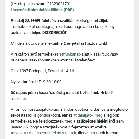
(fekete) - cikkszám: 21329821701
Használati útmutató letöltése (PDF)
Rendelj
22.999Ft felett
és a szállítási költséget mi álljuk!
Termékeinket semleges, lezárt csomagolásban küldjük, így
biztosítva a teljes
DISZKRÉCIÓT.
Minden motoros termékünkre
2 év jótállást
biztosítunk!
A raktáron lévő termékeket
1 munkanap
alatt kiszállítjuk vagy
budapesti szexshopunkban azonnal átvehetőek:
Cím: 1097 Budapest, Ecseri út 14-16.
Nyitva tartás: H-P: 9:30-18:00
30 napos pénzvisszafizetési
garanciát biztosítunk Neked! -
részletek
A férfi és női szexjátékoknál minden esetben érdemes a
megfelelő
síkosításról
is gondoskodni, ehhez
itt találjátok meg
a legjobb
termékeket. Ne feledkezzetek meg a
szükséges higiéniáról
sem,
javasoljuk, hogy a szexjátékokat kifejezetten az ezekre
tervezett
tisztítószerekkel tisztítsátok,
illetve tartsátok karban.