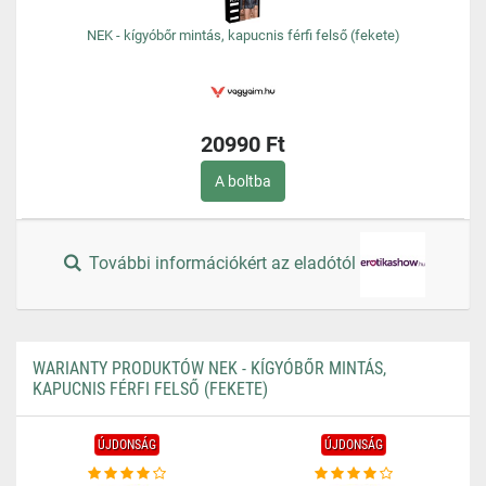
NEK - kígyóbőr mintás, kapucnis férfi felső (fekete)
20990 Ft
A boltba
További információkért az eladótól
WARIANTY PRODUKTÓW NEK - KÍGYÓBŐR MINTÁS,
KAPUCNIS FÉRFI FELSŐ (FEKETE)
ÚJDONSÁG
ÚJDONSÁG