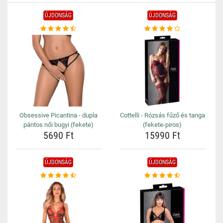
ÚJDONSÁG
ÚJDONSÁG
Obsessive Picantina - dupla
Cottelli - Rózsás fűző és tanga
pántos női bugyi (fekete)
(fekete-piros)
5690 Ft
15990 Ft
ÚJDONSÁG
ÚJDONSÁG