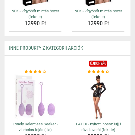
NEK - kígyóbőr mintás boxer
NEK - kígyóbőr mintás boxer
(fekete)
(fekete)
13990 Ft
13990 Ft
INNE PRODUKTY Z KATEGORII AKCIÓK
ÚJDONSÁG
Lonely Relentless Seeker -
LATEX - nyitott, hosszúujjú
vibrációs tojás (lila)
rövid overál (fekete)