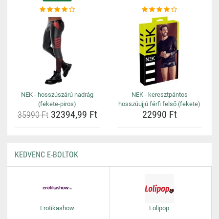
NEK - hosszúszárú nadrág
NEK - keresztpántos
(fekete-piros)
hosszúujjú férfi felső (fekete)
32394,99 Ft
22990 Ft
35990 Ft
KEDVENC E-BOLTOK
Erotikashow
Lolipop