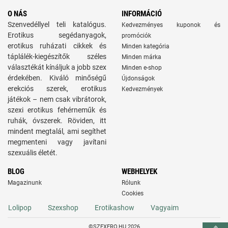
O NÁS
INFORMÁCIÓ
Szenvedéllyel teli katalógus.
Kedvezményes kuponok és
Erotikus segédanyagok,
promóciók
erotikus ruházati cikkek és
Minden kategória
táplálék-kiegészítők széles
Minden márka
választékát kínáljuk a jobb szex
Minden e-shop
érdekében. Kiváló minőségű
Újdonságok
erekciós szerek, erotikus
Kedvezmények
játékok – nem csak vibrátorok,
szexi erotikus fehérneműk és
ruhák, óvszerek. Röviden, itt
mindent megtalál, ami segíthet
megmenteni vagy javítani
szexuális életét.
BLOG
WEBHELYEK
Magazinunk
Rólunk
Cookies
Lolipop
Szexshop
Erotikashow
Vagyaim
©SZEXERO.HU 2026