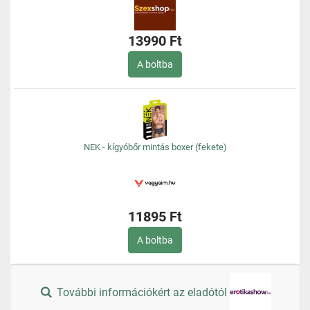
13990 Ft
A boltba
NEK - kígyóbőr mintás boxer (fekete)
11895 Ft
A boltba
További információkért az eladótól