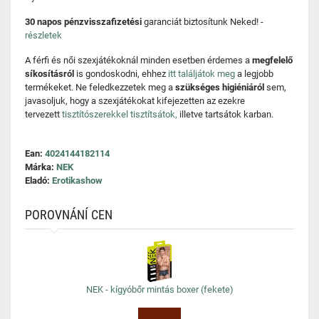
30 napos pénzvisszafizetési
garanciát biztosítunk Neked! -
részletek
A férfi és női szexjátékoknál minden esetben érdemes a
megfelelő
síkosításról
is gondoskodni, ehhez
itt találjátok meg
a legjobb
termékeket. Ne feledkezzetek meg a
szükséges higiéniáról
sem,
javasoljuk, hogy a szexjátékokat kifejezetten az ezekre
tervezett
tisztítószerekkel tisztítsátok,
illetve tartsátok karban.
Ean:
4024144182114
Márka:
NEK
Eladó:
Erotikashow
POROVNÁNÍ CEN
NEK - kígyóbőr mintás boxer (fekete)