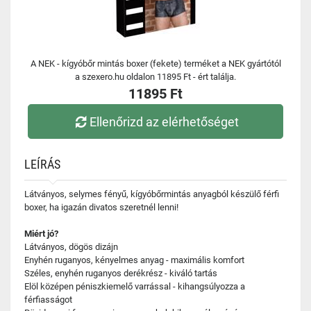
A NEK - kígyóbőr mintás boxer (fekete) terméket a NEK gyártótól
a szexero.hu oldalon 11895 Ft - ért találja.
11895 Ft
Ellenőrizd az elérhetőséget
LEÍRÁS
Látványos, selymes fényű, kígyóbőrmintás anyagból készülő férfi
boxer, ha igazán divatos szeretnél lenni!
Miért jó?
Látványos, dögös dizájn
Enyhén ruganyos, kényelmes anyag - maximális komfort
Széles, enyhén ruganyos derékrész - kiváló tartás
Elöl középen péniszkiemelő varrással - kihangsúlyozza a
férfiasságot