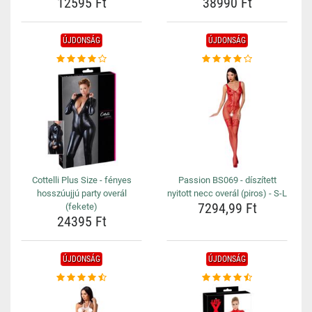
12595 Ft
38990 Ft
ÚJDONSÁG
ÚJDONSÁG
Cottelli Plus Size - fényes
Passion BS069 - díszített
hosszúujjú party overál
nyitott necc overál (piros) - S-L
7294,99 Ft
(fekete)
24395 Ft
ÚJDONSÁG
ÚJDONSÁG