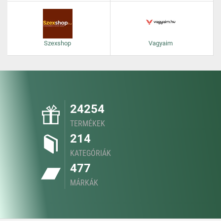
Szexshop
Vagyaim
24254
TERMÉKEK
214
KATEGÓRIÁK
477
MÁRKÁK