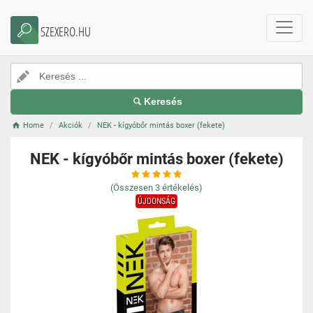
SZEXERO.HU
Keresés
Home
Akciók
NEK - kígyóbőr mintás boxer (fekete)
NEK - kígyóbőr mintás boxer (fekete)
(Összesen
3
értékelés)
ÚJDONSÁG