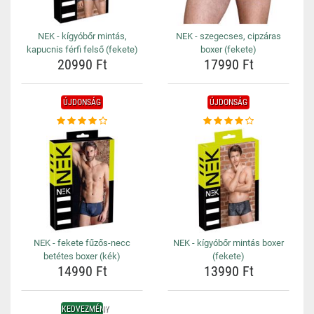
NEK - kígyóbőr mintás,
NEK - szegecses, cipzáras
kapucnis férfi felső (fekete)
boxer (fekete)
20990 Ft
17990 Ft
ÚJDONSÁG
ÚJDONSÁG
NEK - fekete fűzős-necc
NEK - kígyóbőr mintás boxer
betétes boxer (kék)
(fekete)
14990 Ft
13990 Ft
KEDVEZMÉNY