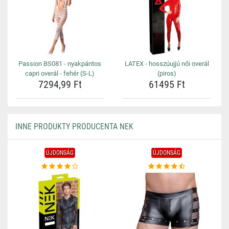
Passion BS081 - nyakpántos
LATEX - hosszúujjú női overál
capri overál - fehér (S-L)
(piros)
7294,99 Ft
61495 Ft
INNE PRODUKTY PRODUCENTA NEK
ÚJDONSÁG
ÚJDONSÁG