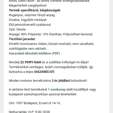
Rövid, szexi fazon - az izmos combok kihangsúlyozására
Megerősített szegélyekkel
Termék specifikáció, tulajdonságok:
Ruganyos, selymes fényű anyag
Divatos, kígyóbőr mintázat
Elöl péniszkiemelő szabással
Szín: fekete
Anyaga: 90% Polyester, 10% Elasthan, Polyurethan-bevonat.
Tisztítási javaslat:
Kímélő mosószeres vízben, kézzel mosható, nem vasalható,
szárítógépbe nem rakható.
Használati útmutató letöltése (PDF)
Rendelj
22.999Ft felett
és a szállítási költséget mi álljuk!
Termékeinket semleges, lezárt csomagolásban küldjük, így
biztosítva a teljes
DISZKRÉCIÓT.
Minden motoros termékünkre
2 év jótállást
biztosítunk!
A raktáron lévő termékeket
1 munkanap
alatt kiszállítjuk vagy
budapesti szexshopunkban azonnal átvehetőek:
Cím: 1097 Budapest, Ecseri út 14-16.
Nyitva tartás: H-P: 9:30-18:00