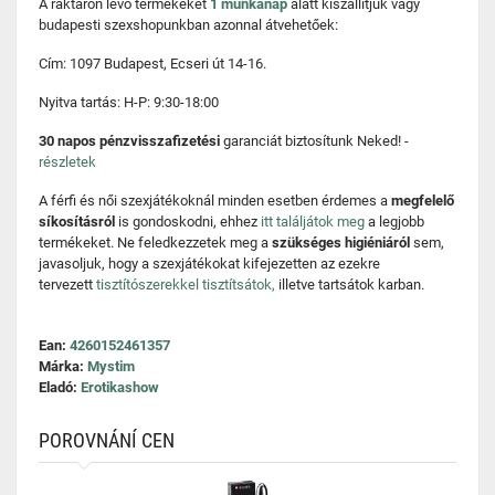
A raktáron lévő termékeket
1 munkanap
alatt kiszállítjuk vagy
budapesti szexshopunkban azonnal átvehetőek:
Cím: 1097 Budapest, Ecseri út 14-16.
Nyitva tartás: H-P: 9:30-18:00
30 napos pénzvisszafizetési
garanciát biztosítunk Neked! -
részletek
A férfi és női szexjátékoknál minden esetben érdemes a
megfelelő
síkosításról
is gondoskodni, ehhez
itt találjátok meg
a legjobb
termékeket. Ne feledkezzetek meg a
szükséges higiéniáról
sem,
javasoljuk, hogy a szexjátékokat kifejezetten az ezekre
tervezett
tisztítószerekkel tisztítsátok,
illetve tartsátok karban.
Ean:
4260152461357
Márka:
Mystim
Eladó:
Erotikashow
POROVNÁNÍ CEN