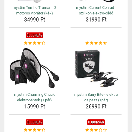
mystim Terrific Truman - 2
mystim Current Conrad -
motoros vibrátor (kék)
szilikon elektro-dildó
34990 Ft
31990 Ft
ÚJDONSÁG
mystim Charming Chuck
mystim Barry Bite - elektro
elektropántok (1 pár)
csipesz (1pár)
15990 Ft
26990 Ft
ÚJDONSÁG
ÚJDONSÁG