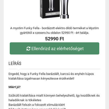
A mystim Funky Fella - bordázott elektro dildó terméket a Mystim
gyártótól a szexero.hu oldalon 52990 Ft - ért találja.
52990 Ft
Ellenőrizd az elérhetőséget
LEÍRÁS
Engedd, hogy a Funky Fella barázdált, karcsú és enyhén kúpos
kialakítása izgalmasan kényeztesse érzékeidet!
Miért jó?
Szűkülő kialakítása miatt könnyen behelyezhető, így kezdőknek és
haladóknak is tökéletes
Barázdált felszín a fokozott stimulációért