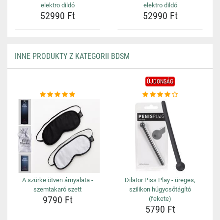
elektro dildó
elektro dildó
52990 Ft
52990 Ft
INNE PRODUKTY Z KATEGORII BDSM
ÚJDONSÁG
A szürke ötven árnyalata -
Dilator Piss Play - üreges,
szemtakaró szett
szilikon húgycsőtágító
9790 Ft
(fekete)
5790 Ft