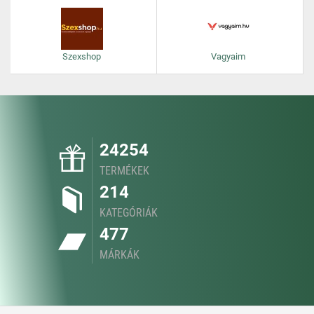
Szexshop
Vagyaim
24254
TERMÉKEK
214
KATEGÓRIÁK
477
MÁRKÁK