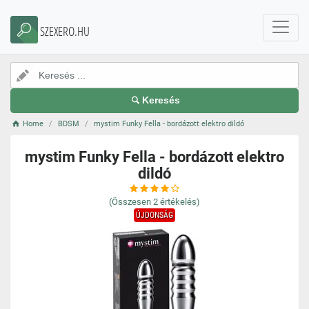
SZEXERO.HU
Keresés
Home
BDSM
mystim Funky Fella - bordázott elektro dildó
mystim Funky Fella - bordázott elektro
dildó
(Összesen
2
értékelés)
ÚJDONSÁG