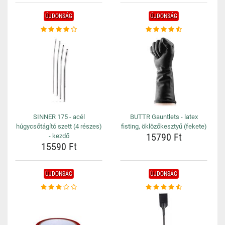
ÚJDONSÁG
ÚJDONSÁG
SINNER 175 - acél
BUTTR Gauntlets - latex
húgycsőtágító szett (4 részes)
fisting, öklözőkesztyű (fekete)
15790 Ft
- kezdő
15590 Ft
ÚJDONSÁG
ÚJDONSÁG