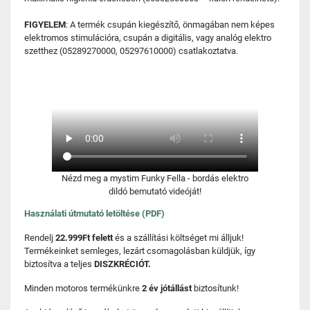
FIGYELEM
: A termék csupán kiegészítő, önmagában nem képes
elektromos stimulációra, csupán a digitális, vagy analóg elektro
szetthez (05289270000, 05297610000) csatlakoztatva.
Nézd meg a mystim Funky Fella - bordás elektro
dildó bemutató videóját!
Használati útmutató letöltése (PDF)
Rendelj
22.999Ft felett
és a szállítási költséget mi álljuk!
Termékeinket semleges, lezárt csomagolásban küldjük, így
biztosítva a teljes
DISZKRÉCIÓT.
Minden motoros termékünkre
2 év jótállást
biztosítunk!