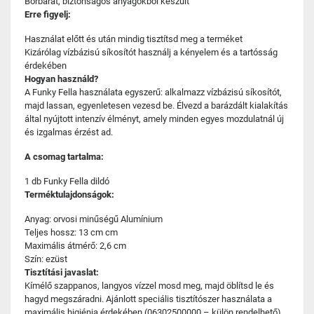
Bőrbarát, biztonságos anyagokból készült
Erre figyelj:
Használat előtt és után mindig tisztítsd meg a terméket
Kizárólag vízbázisú síkosítót használj a kényelem és a tartósság
érdekében
Hogyan használd?
A Funky Fella használata egyszerű: alkalmazz vízbázisú síkosítót,
majd lassan, egyenletesen vezesd be. Élvezd a barázdált kialakítás
által nyújtott intenzív élményt, amely minden egyes mozdulatnál új
és izgalmas érzést ad.
A csomag tartalma:
1 db Funky Fella dildó
Terméktulajdonságok:
Anyag: orvosi minűségű Alumínium
Teljes hossz: 13 cm cm
Maximális átmérő: 2,6 cm
Szín: ezüst
Tisztítási javaslat:
Kímélő szappanos, langyos vízzel mosd meg, majd öblítsd le és
hagyd megszáradni. Ajánlott speciális tisztítószer használata a
maximális higiénia érdekében (06302500000 – külön rendelhető).