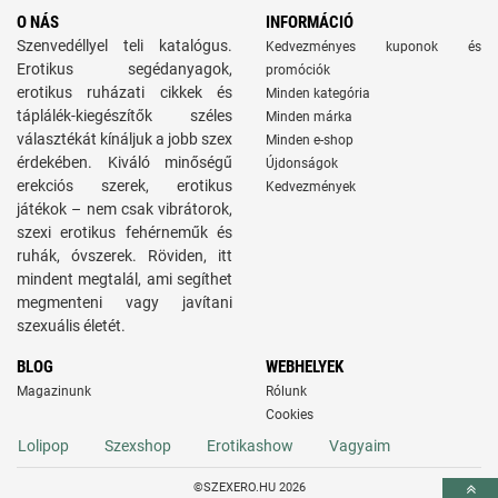
O NÁS
INFORMÁCIÓ
Szenvedéllyel teli katalógus.
Kedvezményes kuponok és
Erotikus segédanyagok,
promóciók
erotikus ruházati cikkek és
Minden kategória
táplálék-kiegészítők széles
Minden márka
választékát kínáljuk a jobb szex
Minden e-shop
érdekében. Kiváló minőségű
Újdonságok
erekciós szerek, erotikus
Kedvezmények
játékok – nem csak vibrátorok,
szexi erotikus fehérneműk és
ruhák, óvszerek. Röviden, itt
mindent megtalál, ami segíthet
megmenteni vagy javítani
szexuális életét.
BLOG
WEBHELYEK
Magazinunk
Rólunk
Cookies
Lolipop
Szexshop
Erotikashow
Vagyaim
©SZEXERO.HU 2026