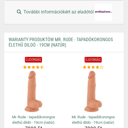
További információkért az eladótól
WARIANTY PRODUKTÓW MR. RUDE - TAPADÓKORONGOS
ÉLETHŰ DILDÓ - 19CM (NATÚR)
ÚJDONSÁG
ÚJDONSÁG
Mr. Rude - tapadókorongos
Mr. Rude - tapadókorongos
élethű dildó - 19cm (natúr)
élethű dildó - 19cm (natúr)