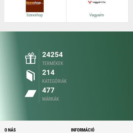
Szexshop
Vagyaim
24254
TERMÉKEK
214
KATEGÓRIÁK
477
MÁRKÁK
O NÁS
INFORMÁCIÓ