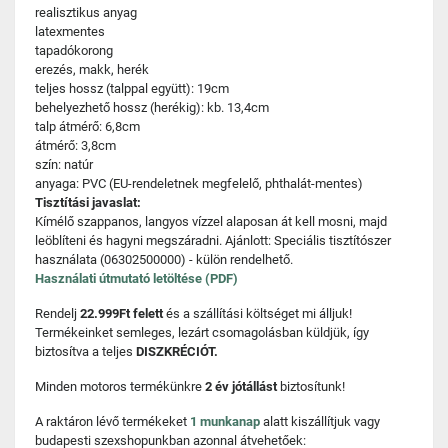
realisztikus anyag
latexmentes
tapadókorong
erezés, makk, herék
teljes hossz (talppal együtt): 19cm
behelyezhető hossz (herékig): kb. 13,4cm
talp átmérő: 6,8cm
átmérő: 3,8cm
szín: natúr
anyaga: PVC (EU-rendeletnek megfelelő, phthalát-mentes)
Tisztítási javaslat:
Kímélő szappanos, langyos vízzel alaposan át kell mosni, majd
leöblíteni és hagyni megszáradni. Ajánlott: Speciális tisztítószer
használata (06302500000) - külön rendelhető.
Használati útmutató letöltése (PDF)
Rendelj
22.999Ft felett
és a szállítási költséget mi álljuk!
Termékeinket semleges, lezárt csomagolásban küldjük, így
biztosítva a teljes
DISZKRÉCIÓT.
Minden motoros termékünkre
2 év jótállást
biztosítunk!
A raktáron lévő termékeket
1 munkanap
alatt kiszállítjuk vagy
budapesti szexshopunkban azonnal átvehetőek: