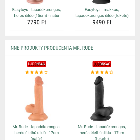
Easytoys - tapadókorongos,
Easytoys - makkos,
herés dildó (15cm) - natúr
tapadókorongos dildó (fekete)
7790 Ft
9490 Ft
INNE PRODUKTY PRODUCENTA MR. RUDE
ÚJDONSÁG
ÚJDONSÁG
Mr. Rude - tapadókorongos,
Mr. Rude - tapadókorongos,
herés élethű dildó - 17cm
herés élethű dildó - 17cm
(natúr)
(fekete)