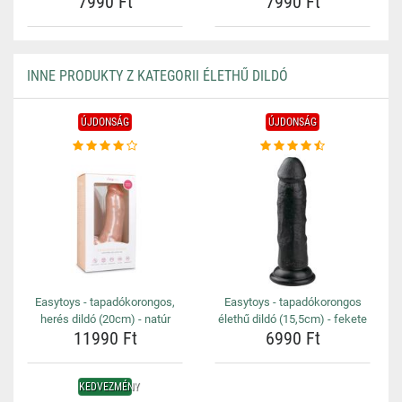
7990 Ft
7990 Ft
INNE PRODUKTY Z KATEGORII ÉLETHŰ DILDÓ
ÚJDONSÁG
ÚJDONSÁG
Easytoys - tapadókorongos,
Easytoys - tapadókorongos
herés dildó (20cm) - natúr
élethű dildó (15,5cm) - fekete
11990 Ft
6990 Ft
KEDVEZMÉNY