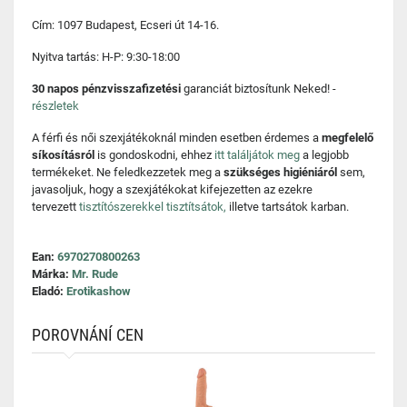
Cím: 1097 Budapest, Ecseri út 14-16.
Nyitva tartás: H-P: 9:30-18:00
30 napos pénzvisszafizetési
garanciát biztosítunk Neked! -
részletek
A férfi és női szexjátékoknál minden esetben érdemes a
megfelelő
síkosításról
is gondoskodni, ehhez
itt találjátok meg
a legjobb
termékeket. Ne feledkezzetek meg a
szükséges higiéniáról
sem,
javasoljuk, hogy a szexjátékokat kifejezetten az ezekre
tervezett
tisztítószerekkel tisztítsátok,
illetve tartsátok karban.
Ean:
6970270800263
Márka:
Mr. Rude
Eladó:
Erotikashow
POROVNÁNÍ CEN