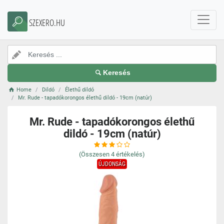
SZEXERO.HU
Keresés
Home
Dildó
Élethű dildó
Mr. Rude - tapadókorongos élethű dildó - 19cm (natúr)
Mr. Rude - tapadókorongos élethű
dildó - 19cm (natúr)
(Összesen
4
értékelés)
ÚJDONSÁG