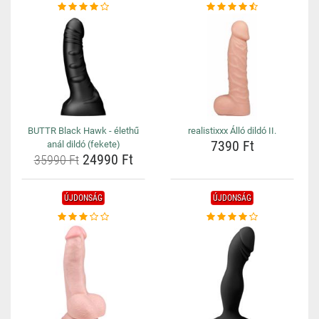
BUTTR Black Hawk - élethű
realistixxx Álló dildó II.
7390 Ft
anál dildó (fekete)
24990 Ft
35990 Ft
ÚJDONSÁG
ÚJDONSÁG