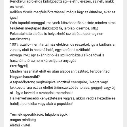
Rendkívül aprólékos kidolgozottság - élethű erezés, színek, makk
és herék
Kellően tömör, megfelelő tartással, mégis lágy az érintése, akár az
igazi!
Erős tapadókoronggal, melynek köszönhetően szinte minden sima
felületen megtapad (lakkozott fa, járólap, csempe, stb.)
Felcsatolható alsóba is helyezhető (az alsót a csomag nem
tartalmazza)
100% vízálló - nem tartalmaz elektromos részeket, így a kádban, a
zuhany alatt is használható, egyszerűen tisztítható
Anyaga PVC, így akár hibrid- és szilikonbázisú síkosítóval is
használható, az nem károsítja az anyagát
Erre figyelj:
Minden használat előtt és után alaposan tisztítsd, fertőtlenítsd
Hogyan használd?
A tapadókorong segítségével rögzítsd csempére, üvegre vagy
lakkozott fára ezt az élethű örömszerzőt és tolass, guggolj vagy ülj
rá - így a kezeid is szabadok maradnak!
Ha kényelmesebb kényeztetésre vágysz, akkor vedd a kezedbe és
hatolj a puncidba vagy akár a popsidba!
Termék specifikáció, tulajdonságok:
magas minőség
élethű kivitel