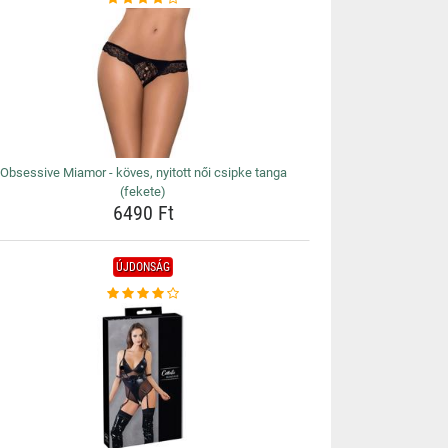
Obsessive Miamor - köves, nyitott női csipke tanga
(fekete)
6490 Ft
ÚJDONSÁG