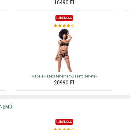
16490 Ft
ÚJDONSÁG
Mapalé - szexi fehérnemű szett (fekete)
20990 Ft
RNEMŰ
ÚJDONSÁG