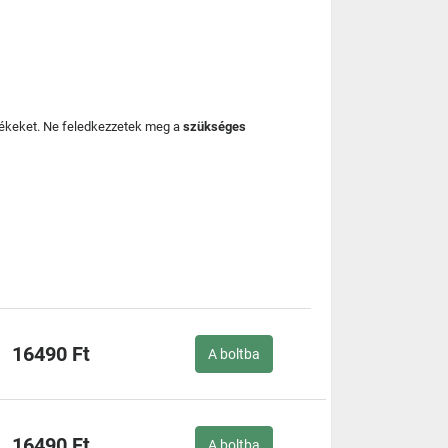
mékeket. Ne feledkezzetek meg a
szükséges
16490 Ft
A boltba
16490 Ft
A boltba