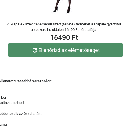
A Mapalé - szexi fehérnemű szett (fekete) terméket a Mapalé gyártótól
a szexero.hu oldalon 16490 Ft - ért találja.
16490 Ft
Ellenőrizd az elérhetőséget
illanatot tüzesebbé varázsoljon!
 bőrt
oltázst biztosít
ebbé teszik az összhatást
rtamú