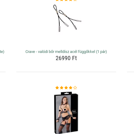
te)
Crave - valódi bőr melldísz acél függőkkel (1 pár)
26990 Ft