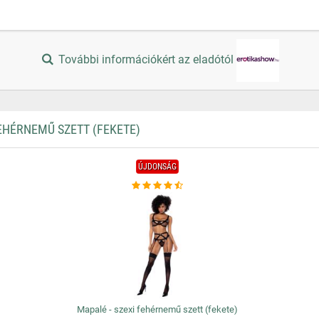
További információkért az eladótól
EHÉRNEMŰ SZETT (FEKETE)
ÚJDONSÁG
Mapalé - szexi fehérnemű szett (fekete)