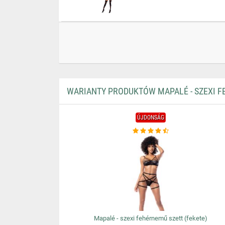
WARIANTY PRODUKTÓW MAPALÉ - SZEXI F
ÚJDONSÁG
Mapalé - szexi fehérnemű szett (fekete)