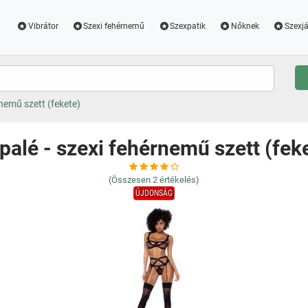
Vibrátor
Szexi fehérnemű
Szexpatik
Nőknek
Szexjá
nemű szett (fekete)
alé - szexi fehérnemű szett (fek
(Összesen
2
értékelés)
ÚJDONSÁG