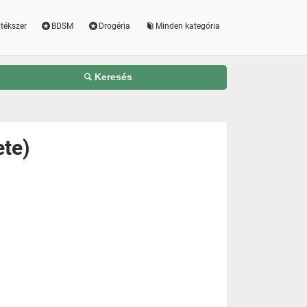
tékszer
BDSM
Drogéria
Minden kategória
Keresés
ete)