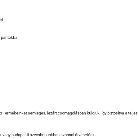
ét
ó pántokkal
juk! Termékeinket semleges, lezárt csomagolásban küldjük, így biztosítva a teljes
tjuk vagy budapesti szexshopunkban azonnal átvehetőek: