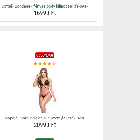
Cottelli Bondage - fényes body bilinccsel (fekete)
16990 Ft
ÚJDONSÁG
Mapalé - párducos csipke szett (fekete) - M/L
20990 Ft