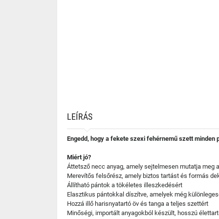
LEÍRÁS
Engedd, hogy a fekete szexi fehérnemű szett minden p
Miért jó?
Áttetsző necc anyag, amely sejtelmesen mutatja meg a
Merevítős felsőrész, amely biztos tartást és formás dek
Állítható pántok a tökéletes illeszkedésért
Elasztikus pántokkal díszítve, amelyek még különleges
Hozzá illő harisnyatartó öv és tanga a teljes szettért
Minőségi, importált anyagokból készült, hosszú életta