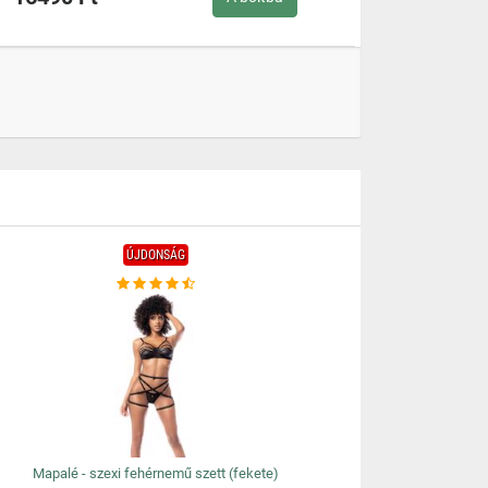
ÚJDONSÁG
Mapalé - szexi fehérnemű szett (fekete)