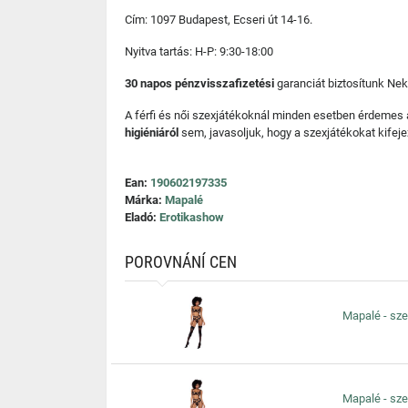
Cím: 1097 Budapest, Ecseri út 14-16.
Nyitva tartás: H-P: 9:30-18:00
30 napos pénzvisszafizetési
garanciát biztosítunk Nek
A férfi és női szexjátékoknál minden esetben érdemes
higiéniáról
sem, javasoljuk, hogy a szexjátékokat kifeje
Ean:
190602197335
Márka:
Mapalé
Eladó:
Erotikashow
POROVNÁNÍ CEN
Mapalé - sze
Mapalé - sze