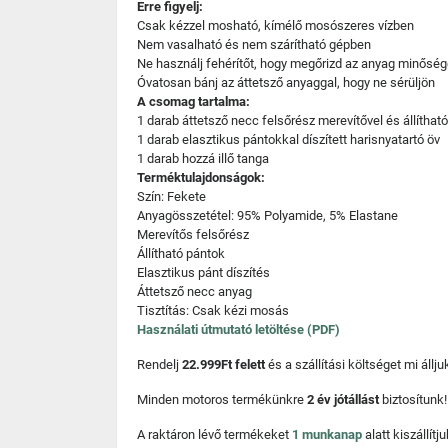
Erre figyelj:
Csak kézzel mosható, kímélő mosószeres vízben
Nem vasalható és nem szárítható gépben
Ne használj fehérítőt, hogy megőrizd az anyag minőség
Óvatosan bánj az áttetsző anyaggal, hogy ne sérüljön
A csomag tartalma:
1 darab áttetsző necc felsőrész merevítővel és állíthat
1 darab elasztikus pántokkal díszített harisnyatartó öv
1 darab hozzá illő tanga
Terméktulajdonságok:
Szín: Fekete
Anyagösszetétel: 95% Polyamide, 5% Elastane
Merevítős felsőrész
Állítható pántok
Elasztikus pánt díszítés
Áttetsző necc anyag
Tisztítás: Csak kézi mosás
Használati útmutató letöltése (PDF)
Rendelj
22.999Ft felett
és a szállítási költséget mi áll
Minden motoros termékünkre
2 év jótállást
biztosítunk!
A raktáron lévő termékeket
1 munkanap
alatt kiszállí