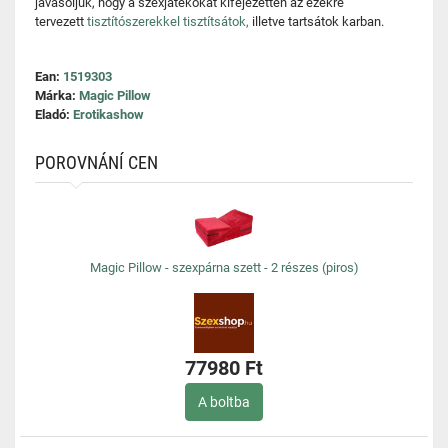
javasoljuk, hogy a szexjátékokat kifejezetten az ezekre
tervezett
tisztítószerekkel tisztítsátok,
illetve tartsátok karban.
Ean:
1519303
Márka:
Magic Pillow
Eladó:
Erotikashow
POROVNÁNÍ CEN
Magic Pillow - szexpárna szett - 2 részes (piros)
77980 Ft
A boltba