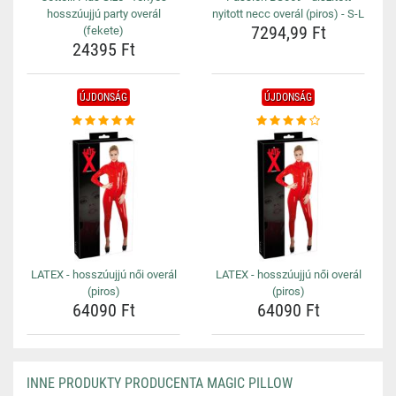
hosszúujjú party overál
nyitott necc overál (piros) - S-L
7294,99 Ft
(fekete)
24395 Ft
ÚJDONSÁG
ÚJDONSÁG
LATEX - hosszúujjú női overál
LATEX - hosszúujjú női overál
(piros)
(piros)
64090 Ft
64090 Ft
INNE PRODUKTY PRODUCENTA MAGIC PILLOW