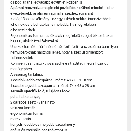
csípőd akár a legvadabb együttlét közben is
A párnát használva megfelelő pozícióba kerülhet mindkét fél az
élvezetesebb anális és vaginális szexhez egyaránt
Kielégítőbb szexélmény - az együttlétek sokkal intenzívebbek
lehetnek és a behatolás is mélyebb, ha megfelelően
elhelyezkedtek
Ergonomikus forma - az ék alak megfelelő szöget biztosít akár
hassal, akár háttal fekszel rá
Uniszex termék - férfi-nő, nő-nő, férfi-férfi - a szexpárna bármilyen
nemű pároknak hasznos lehet, hogy a szex új dimenzióit
felfedezzétek
Könnyen tisztítható - cipzárazd le és tisztítsd meg a huzatot
mosógépben
A csomag tartalma:
1 darab kisebb szexpárna - méret: 48 x 35 x 18 cm
1 darab nagyobb szexpárna - méret: 74 x 48 x 28 cm
Termék specifikáció, tulajdonságok:
puha habos anyag
2 darabos szett - variálható
uniszex termék
ergonomikus forma
merev tartás
kényelmesebb és mélyebb szexélmény
anális és vaginális használathoz is