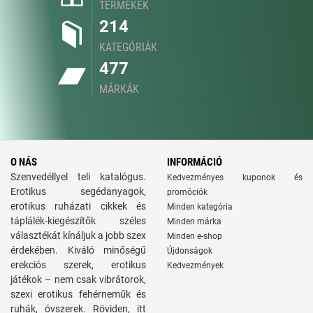
TERMÉKEK
214
KATEGÓRIÁK
477
MÁRKÁK
O NÁS
INFORMÁCIÓ
Szenvedéllyel teli katalógus.
Kedvezményes kuponok és
Erotikus segédanyagok,
promóciók
erotikus ruházati cikkek és
Minden kategória
táplálék-kiegészítők széles
Minden márka
választékát kínáljuk a jobb szex
Minden e-shop
érdekében. Kiváló minőségű
Újdonságok
erekciós szerek, erotikus
Kedvezmények
játékok – nem csak vibrátorok,
szexi erotikus fehérneműk és
ruhák, óvszerek. Röviden, itt