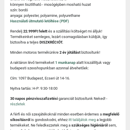
könnyen tisztítható - mosógépben mosható huzat
szín: bordó
anyaga: polyester, polyamine, polyurethane
Használati útmutató letöltése (PDF)
Rendelj
22.999Ft felett
és a szállítási költséget mi álljuk!
Termékeinket semleges, lezárt csomagolásban küldjük, így
biztosítva a teljes
DISZKRÉCIÓT.
Minden motoros termékünkre
2 év jótállást
biztosítunk!
A raktáron lévő termékeket
1 munkanap
alatt kiszállítjuk vagy
budapesti szexshopunkban azonnal átvehetőek:
Cím: 1097 Budapest, Ecseri út 14-16.
Nyitva tartás: H-P: 9:30-18:00
30 napos pénzvisszafizetési
garanciát biztosítunk Neked! -
részletek
A férfi és női szexjátékoknál minden esetben érdemes a
megfelelő
síkosításról
is gondoskodni, ehhez
itt találjátok meg
a legjobb
termékeket. Ne feledkezzetek meg a
szükséges higiéniáról
sem,