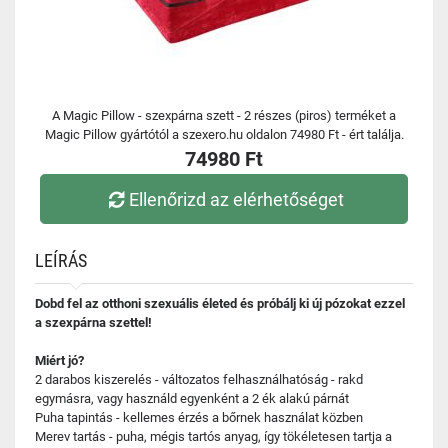
A Magic Pillow - szexpárna szett - 2 részes (piros) terméket a
Magic Pillow gyártótól a szexero.hu oldalon 74980 Ft - ért találja.
74980 Ft
Ellenőrizd az elérhetőséget
LEÍRÁS
Dobd fel az otthoni szexuális életed és próbálj ki új pózokat ezzel
a szexpárna szettel!
Miért jó?
2 darabos kiszerelés - változatos felhasználhatóság - rakd
egymásra, vagy használd egyenként a 2 ék alakú párnát
Puha tapintás - kellemes érzés a bőrnek használat közben
Merev tartás - puha, mégis tartós anyag, így tökéletesen tartja a