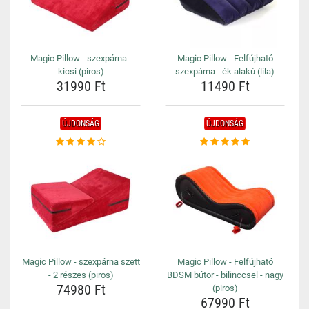
Magic Pillow - szexpárna -
Magic Pillow - Felfújható
kicsi (piros)
szexpárna - ék alakú (lila)
31990 Ft
11490 Ft
ÚJDONSÁG
ÚJDONSÁG
Magic Pillow - szexpárna szett
Magic Pillow - Felfújható
- 2 részes (piros)
BDSM bútor - bilinccsel - nagy
74980 Ft
(piros)
67990 Ft