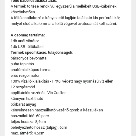
Töltő kábel csatlakoztatás:
A termék töltése rendkívül egyszerű a mellékelt USB-kábelnek
köszönhetően.
A töltő csatlakozó a kényeztető laglján található kis perforált kör,
melyet első alkalommal a töltő végével óvatosan át kell szúrni.
A csomag tartalma:
1db anál vibrátor
1db USB-töltőkábel
Termék specifikáció, tulajdonságok:
bársonyos bevonattal
puha tapintás
anatómiai kúpos forma
erős rezgő motor
100% vízálló kialakítás - IPX6: védett nagy nyomású víz ellen
12 rezgésmód
applikációs vezérlés: Vib Crafter
könnyen tisztítható
bőrbarát anyag
kényelmesen használható vezérlő gomb a készüléken
használati idő: 60 perc
teljes hossza: 8,4cm
behelyezhető hossz (talpig): 6cm
max. átmérő: 4,5cm