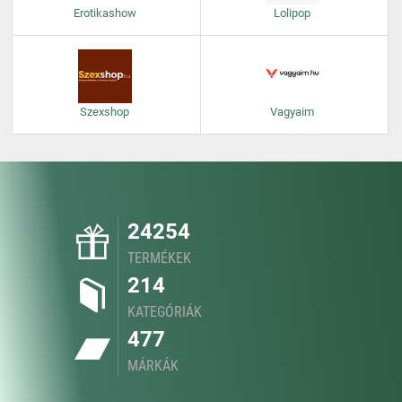
Erotikashow
Lolipop
Szexshop
Vagyaim
24254
TERMÉKEK
214
KATEGÓRIÁK
477
MÁRKÁK