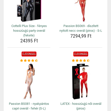
Cottelli Plus Size - fényes
Passion BS069 - díszített
hosszúujjú party overál
nyitott necc overál (piros) - S-L
7294,99 Ft
(fekete)
24395 Ft
ÚJDONSÁG
ÚJDONSÁG
Passion BS081 - nyakpántos
LATEX - hosszúujjú női overál
capri overál - fehér (S-L)
(piros)