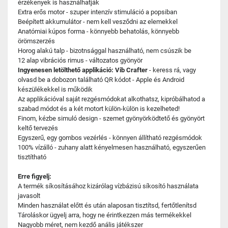
érzékenyek is használhatják
Extra erős motor - szuper intenzív stimuláció a popsiban
Beépített akkumulátor - nem kell vesződni az elemekkel
Anatómiai kúpos forma - könnyebb behatolás, könnyebb
örömszerzés
Horog alakú talp - bizotnsággal használható, nem csúszik be
12 alap vibrációs rimus - változatos gyönyör
Ingyenesen letölthető applikáció: Vib Crafter
- keress rá, vagy
olvasd be a dobozon található QR kódot - Apple és Android
készülékekkel is működik
Az applikációval saját rezgésmódokat alkothatsz, kipróbálhatod a
szabad módot és a két motort külön-külön is kezelheted!
Finom, kézbe simuló design - szemet gyönyörködtető és gyönyört
keltő tervezés
Egyszerű, egy gombos vezérlés - könnyen állítható rezgésmódok
100% vízálló - zuhany alatt kényelmesen használható, egyszerűen
tisztítható
Erre figyelj:
A termék síkosításához kizárólag vízbázisú síkosító használata
javasolt
Minden használat előtt és után alaposan tisztítsd, fertőtlenítsd
Tároláskor ügyelj arra, hogy ne érintkezzen más termékekkel
Nagyobb méret, nem kezdő anális játékszer