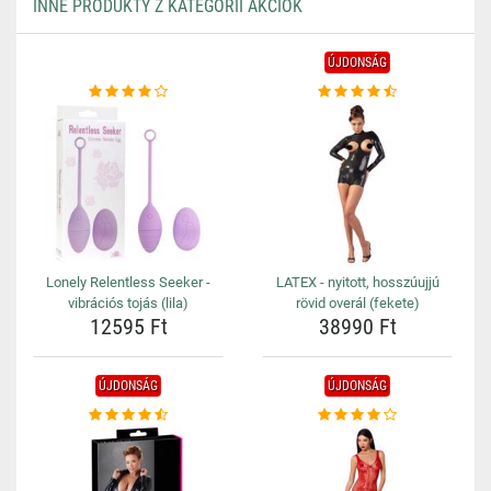
INNE PRODUKTY Z KATEGORII AKCIÓK
ÚJDONSÁG
Lonely Relentless Seeker -
LATEX - nyitott, hosszúujjú
vibrációs tojás (lila)
rövid overál (fekete)
12595 Ft
38990 Ft
ÚJDONSÁG
ÚJDONSÁG