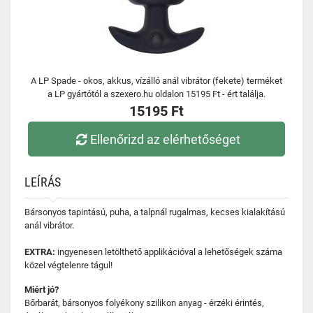
A LP Spade - okos, akkus, vízálló anál vibrátor (fekete) terméket
a LP gyártótól a szexero.hu oldalon 15195 Ft - ért találja.
15195 Ft
Ellenőrizd az elérhetőséget
LEÍRÁS
Bársonyos tapintású, puha, a talpnál rugalmas, kecses kialakítású
anál vibrátor.
EXTRA:
ingyenesen letölthető applikációval a lehetőségek száma
közel végtelenre tágul!
Miért jó?
Bőrbarát, bársonyos folyékony szilikon anyag - érzéki érintés,