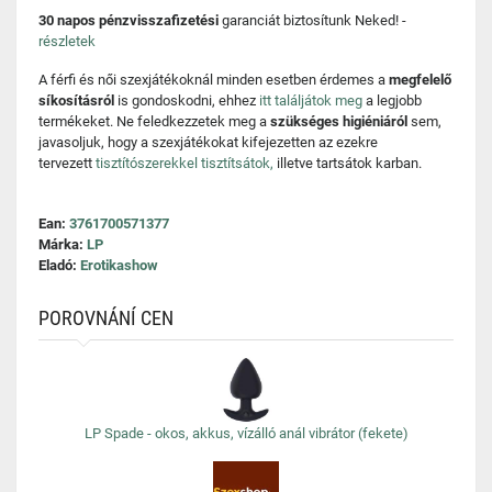
30 napos pénzvisszafizetési
garanciát biztosítunk Neked! -
részletek
A férfi és női szexjátékoknál minden esetben érdemes a
megfelelő
síkosításról
is gondoskodni, ehhez
itt találjátok meg
a legjobb
termékeket. Ne feledkezzetek meg a
szükséges higiéniáról
sem,
javasoljuk, hogy a szexjátékokat kifejezetten az ezekre
tervezett
tisztítószerekkel tisztítsátok,
illetve tartsátok karban.
Ean:
3761700571377
Márka:
LP
Eladó:
Erotikashow
POROVNÁNÍ CEN
LP Spade - okos, akkus, vízálló anál vibrátor (fekete)