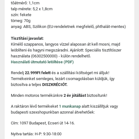
tőátmérő: 1,1cm
talp mérete: 5,2 x 1,8cm
szín: fekete
tömeg: 70g
anyag: ABS, Szilikon (EU-rendeletnek megfelelő, phthalát-mentes)
Tisztítási javaslat:
Kímélő szappanos, langyos vízzel alaposan át kell mosni, majd
leöblíteni és hagyni megszáradni. Ajánlott: Speciális tisztítószer
használata (06302500000) - külön rendelhető.
Használati útmutató letöltése (PDF)
Rendelj
22.999Ft felett
és a szállítási költséget mi álljuk!
Termékeinket semleges, lezárt csomagolásban küldjük, így
biztosítva a teljes
DISZKRÉCIÓT.
Minden motoros termékünkre
2 év jótállást
biztosítunk!
A raktáron lévő termékeket
1 munkanap
alatt kiszállítjuk vagy
budapesti szexshopunkban azonnal átvehetőek:
Cím: 1097 Budapest, Ecseri út 14-16.
Nyitva tartás: H-P: 9:30-18:00