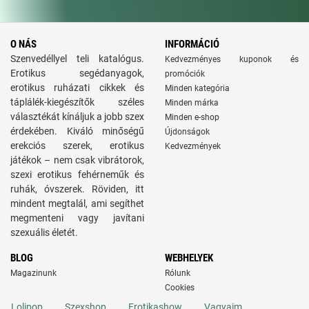
O NÁS
INFORMÁCIÓ
Szenvedéllyel teli katalógus.
Kedvezményes kuponok és
Erotikus segédanyagok,
promóciók
erotikus ruházati cikkek és
Minden kategória
táplálék-kiegészítők széles
Minden márka
választékát kínáljuk a jobb szex
Minden e-shop
érdekében. Kiváló minőségű
Újdonságok
erekciós szerek, erotikus
Kedvezmények
játékok – nem csak vibrátorok,
szexi erotikus fehérneműk és
ruhák, óvszerek. Röviden, itt
mindent megtalál, ami segíthet
megmenteni vagy javítani
szexuális életét.
BLOG
WEBHELYEK
Magazinunk
Rólunk
Cookies
Lolipop
Szexshop
Erotikashow
Vagyaim