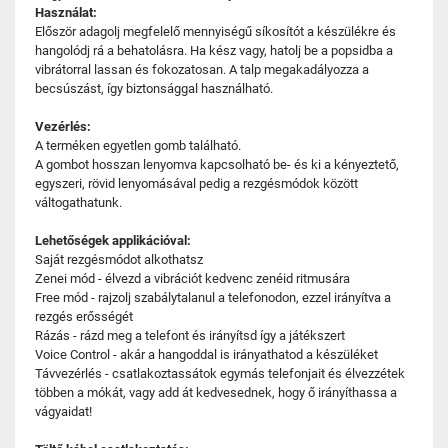
Használat:
Először adagolj megfelelő mennyiségű síkosítót a készülékre és
hangolódj rá a behatolásra. Ha kész vagy, hatolj be a popsidba a
vibrátorral lassan és fokozatosan. A talp megakadályozza a
becsúszást, így biztonsággal használható.
Vezérlés:
A terméken egyetlen gomb található.
A gombot hosszan lenyomva kapcsolható be- és ki a kényeztető,
egyszeri, rövid lenyomásával pedig a rezgésmódok között
váltogathatunk.
Lehetőségek applikációval:
Saját rezgésmódot alkothatsz
Zenei mód - élvezd a vibrációt kedvenc zenéid ritmusára
Free mód - rajzolj szabálytalanul a telefonodon, ezzel irányítva a
rezgés erősségét
Rázás - rázd meg a telefont és irányítsd így a játékszert
Voice Control - akár a hangoddal is irányathatod a készüléket
Távvezérlés - csatlakoztassátok egymás telefonjait és élvezzétek
többen a mókát, vagy add át kedvesednek, hogy ő irányíthassa a
vágyaidat!