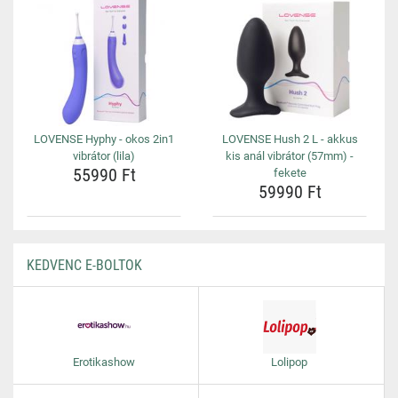
LOVENSE Hyphy - okos 2in1
LOVENSE Hush 2 L - akkus
vibrátor (lila)
kis anál vibrátor (57mm) -
55990 Ft
fekete
59990 Ft
KEDVENC E-BOLTOK
Erotikashow
Lolipop