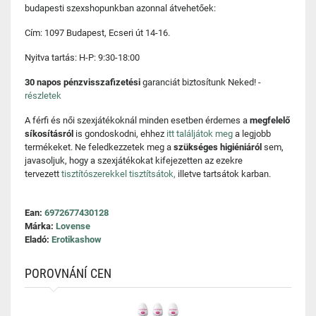
budapesti szexshopunkban azonnal átvehetőek:
Cím: 1097 Budapest, Ecseri út 14-16.
Nyitva tartás: H-P: 9:30-18:00
30 napos pénzvisszafizetési
garanciát biztosítunk Neked! -
részletek
A férfi és női szexjátékoknál minden esetben érdemes a
megfelelő
síkosításról
is gondoskodni, ehhez
itt találjátok meg
a legjobb
termékeket. Ne feledkezzetek meg a
szükséges higiéniáról
sem,
javasoljuk, hogy a szexjátékokat kifejezetten az ezekre
tervezett
tisztítószerekkel tisztítsátok,
illetve tartsátok karban.
Ean:
6972677430128
Márka:
Lovense
Eladó:
Erotikashow
POROVNÁNÍ CEN