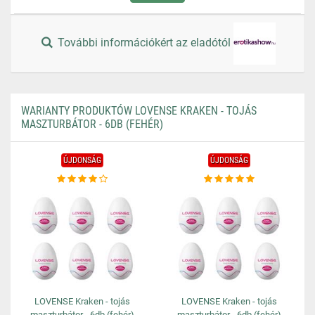
További információkért az eladótól
WARIANTY PRODUKTÓW LOVENSE KRAKEN - TOJÁS
MASZTURBÁTOR - 6DB (FEHÉR)
ÚJDONSÁG
ÚJDONSÁG
LOVENSE Kraken - tojás
LOVENSE Kraken - tojás
maszturbátor - 6db (fehér)
maszturbátor - 6db (fehér)