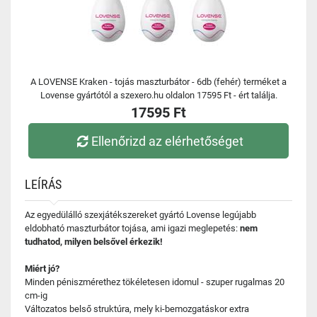
A LOVENSE Kraken - tojás maszturbátor - 6db (fehér) terméket a
Lovense gyártótól a szexero.hu oldalon 17595 Ft - ért találja.
17595 Ft
Ellenőrizd az elérhetőséget
LEÍRÁS
Az egyedülálló szexjátékszereket gyártó Lovense legújabb
eldobható maszturbátor tojása, ami igazi meglepetés:
nem
tudhatod, milyen belsővel érkezik!
Miért jó?
Minden péniszmérethez tökéletesen idomul - szuper rugalmas 20
cm-ig
Változatos belső struktúra, mely ki-bemozgatáskor extra