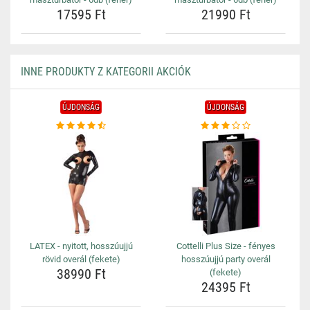
17595 Ft
21990 Ft
INNE PRODUKTY Z KATEGORII AKCIÓK
ÚJDONSÁG
ÚJDONSÁG
LATEX - nyitott, hosszúujjú
Cottelli Plus Size - fényes
rövid overál (fekete)
hosszúujjú party overál
38990 Ft
(fekete)
24395 Ft