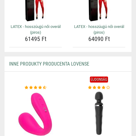
LATEX - hosszúujjú női overál
LATEX - hosszúujjú női overál
(piros)
(piros)
61495 Ft
64090 Ft
INNE PRODUKTY PRODUCENTA LOVENSE
ÚJDONSÁG