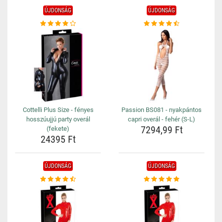
ÚJDONSÁG
ÚJDONSÁG
Cottelli Plus Size - fényes
Passion BS081 - nyakpántos
hosszúujjú party overál
capri overál - fehér (S-L)
7294,99 Ft
(fekete)
24395 Ft
ÚJDONSÁG
ÚJDONSÁG