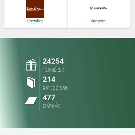
Szexshop
Vagyaim
24254
TERMÉKEK
214
KATEGÓRIÁK
477
MÁRKÁK