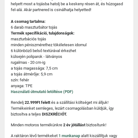
helyett most a tojásba hatolj be a keskeny résen át, és húzogasd
fel-alá. Akár partnered is csinálhatja helyetted!
A csomag tartalma:
6 darab maszturbátor tojás
Termék specifikáció, tulajdonságok:
maszturbációs tojás
minden péniszmérethez tökéletesen idomul
6 különböző belső textúrával érkezhet
külsején poliparok - látványos
rugalmas - 20 cm-ig
a tojás magassága: 7,5 cm
a tojás átmérője: 5,9 cm
szín: fehér
anyaga: TPE
Használati útmutató letöltése (PDF)
Rendelj
22.999Ft felett
és a szállítási költséget mi álljuk!
Termékeinket semleges, lezárt csomagolásban küldjük, így
biztosítva a teljes
DISZKRÉCIÓT.
Minden motoros termékünkre
2 év jótállást
biztosítunk!
A raktáron lévő termékeket
1 munkanap
alatt kiszállítjuk vagy