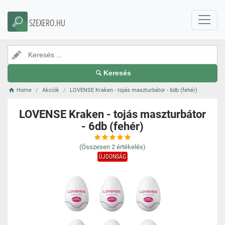
SZEXERO.HU
Keresés
Home
Akciók
LOVENSE Kraken - tojás maszturbátor - 6db (fehér)
LOVENSE Kraken - tojás maszturbátor
- 6db (fehér)
(Összesen
2
értékelés)
ÚJDONSÁG