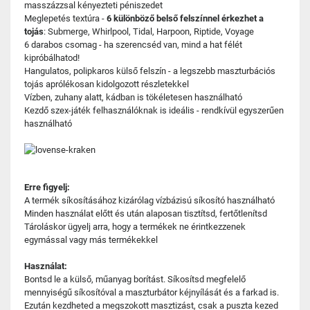
masszázzsal kényezteti péniszedet
Meglepetés textúra -
6 különböző belső felszínnel érkezhet a
tojás
: Submerge, Whirlpool, Tidal, Harpoon, Riptide, Voyage
6 darabos csomag - ha szerencséd van, mind a hat félét
kipróbálhatod!
Hangulatos, polipkaros külső felszín - a legszebb maszturbációs
tojás aprólékosan kidolgozott részletekkel
Vízben, zuhany alatt, kádban is tökéletesen használható
Kezdő szex-játék felhasználóknak is ideális - rendkívül egyszerűen
használható
Erre figyelj:
A termék síkosításához kizárólag vízbázisú síkosító használható
Minden használat előtt és után alaposan tisztítsd, fertőtlenítsd
Tároláskor ügyelj arra, hogy a termékek ne érintkezzenek
egymással vagy más termékekkel
Használat:
Bontsd le a külső, műanyag borítást. Síkosítsd megfelelő
mennyiségű síkosítóval a maszturbátor kéjnyílását és a farkad is.
Ezután kezdheted a megszokott masztizást, csak a puszta kezed