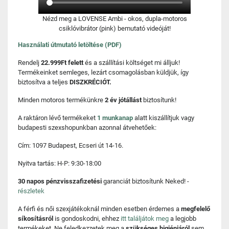
Nézd meg a LOVENSE Ambi - okos, dupla-motoros
csiklóvibrátor (pink) bemutató videóját!
Használati útmutató letöltése (PDF)
Rendelj
22.999Ft felett
és a szállítási költséget mi álljuk!
Termékeinket semleges, lezárt csomagolásban küldjük, így
biztosítva a teljes
DISZKRÉCIÓT.
Minden motoros termékünkre
2 év jótállást
biztosítunk!
A raktáron lévő termékeket
1 munkanap
alatt kiszállítjuk vagy
budapesti szexshopunkban azonnal átvehetőek:
Cím: 1097 Budapest, Ecseri út 14-16.
Nyitva tartás: H-P: 9:30-18:00
30 napos pénzvisszafizetési
garanciát biztosítunk Neked! -
részletek
A férfi és női szexjátékoknál minden esetben érdemes a
megfelelő
síkosításról
is gondoskodni, ehhez
itt találjátok meg
a legjobb
termékeket. Ne feledkezzetek meg a
szükséges higiéniáról
sem,