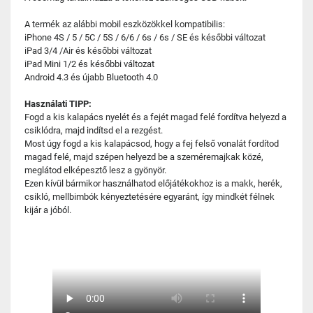
A termék az alábbi mobil eszközökkel kompatibilis:
iPhone 4S / 5 / 5C / 5S / 6/6 / 6s / 6s / SE és későbbi változat
iPad 3/4 /Air és későbbi változat
iPad Mini 1/2 és későbbi változat
Android 4.3 és újabb Bluetooth 4.0
Használati TIPP:
Fogd a kis kalapács nyelét és a fejét magad felé fordítva helyezd a
csiklódra, majd indítsd el a rezgést.
Most úgy fogd a kis kalapácsod, hogy a fej felső vonalát fordítod
magad felé, majd szépen helyezd be a szeméremajkak közé,
meglátod elképesztő lesz a gyönyör.
Ezen kívül bármikor használhatod előjátékokhoz is a makk, herék,
csikló, mellbimbók kényeztetésére egyaránt, így mindkét félnek
kijár a jóból.