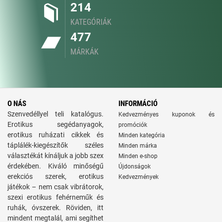
214
KATEGÓRIÁK
477
MÁRKÁK
O NÁS
INFORMÁCIÓ
Szenvedéllyel teli katalógus.
Kedvezményes kuponok és
Erotikus segédanyagok,
promóciók
erotikus ruházati cikkek és
Minden kategória
táplálék-kiegészítők széles
Minden márka
választékát kínáljuk a jobb szex
Minden e-shop
érdekében. Kiváló minőségű
Újdonságok
erekciós szerek, erotikus
Kedvezmények
játékok – nem csak vibrátorok,
szexi erotikus fehérneműk és
ruhák, óvszerek. Röviden, itt
mindent megtalál, ami segíthet