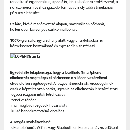
rendelkező ergonomikus, speciális, kis kalapácsra emlékeztető, a
női szeméremrészhez igazodó formával, mely több stimulációs
pózt tesz lehetővé.
Szilárd, kiváló rezgésvezető alapon, maximálisan bőrbarát,
kellemesen bársonyos szilikonnal borítva.
100%-ig vízálló
, így a zuhany alatt, vagy a fürdőkádban is
kényelmesen használható és egyszerűen tisztítható.
Egyedülálló tulajdonsága, hogy a letölthető Smartphone
alkalmazás segítségével bárhonnan a Világon vezérelhető
okostelefon segítségével.
A rezgésritmusoknak, erősségeknek
csak a képzelet szab határt, ugyanis az alkalmazás lehetővé teszi:
-egyedi rezgésminták létrehozását
-zenei vezérlést
-már meglévő rezgések használatát
-külső hangokra történő vibrálást
A rezgés szabályozható:
-okostelefonról, Wifi-n, vagy Bluetooth-on keresztül távvezérlőként