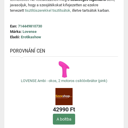
javasoljuk, hogy a szexjátékokat kifejezetten az ezekre
tervezett
tisztítószerekkel tisztítsátok,
illetve tartsátok karban.
Ean:
714449810730
Márka:
Lovense
Eladó:
Erotikashow
POROVNÁNÍ CEN
LOVENSE Ambi - okos, 2 motoros csiklóvibrátor (pink)
42990 Ft
A boltba