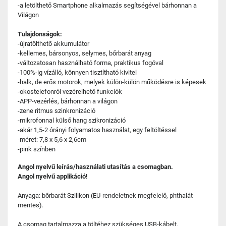
-a letölthető Smartphone alkalmazás segítségével bárhonnan a
Világon
Tulajdonságok:
-újratölthető akkumulátor
-kellemes, bársonyos, selymes, bőrbarát anyag
-változatosan használható forma, praktikus fogóval
-100%-ig vízálló, könnyen tisztítható kivitel
-halk, de erős motorok, melyek külön-külön működésre is képesek
-okostelefonról vezérelhető funkciók
-APP-vezérlés, bárhonnan a világon
-zene ritmus szinkronizáció
-mikrofonnal külső hang szikronizáció
-akár 1,5-2 órányi folyamatos használat, egy feltöltéssel
-méret: 7,8 x 5,6 x 2,6cm
-pink színben
Angol nyelvű leírás/használati utasítás a csomagban.
Angol nyelvű applikáció!
Anyaga: bőrbarát Szilikon (EU-rendeletnek megfelelő, phthalát-
mentes).
A csomag tartalmazza a töltéhez szükséges USB-kábelt.