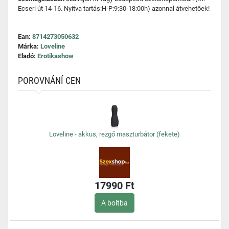
Ecseri út 14-16. Nyitva tartás:H-P:9:30-18:00h) azonnal átvehetőek!
Ean:
8714273050632
Márka:
Loveline
Eladó:
Erotikashow
POROVNÁNÍ CEN
Loveline - akkus, rezgő maszturbátor (fekete)
17990 Ft
A boltba