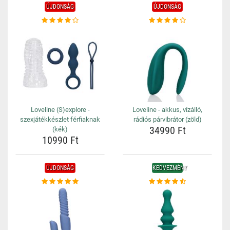
ÚJDONSÁG
ÚJDONSÁG
Loveline (S)explore -
Loveline - akkus, vízálló,
szexjátékkészlet férfiaknak
rádiós párvibrátor (zöld)
34990 Ft
(kék)
10990 Ft
ÚJDONSÁG
KEDVEZMÉNY