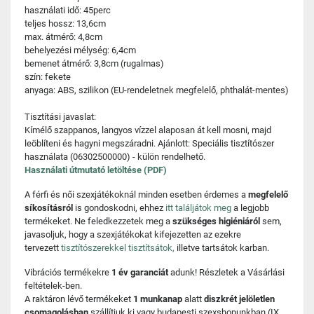
használati idő: 45perc
teljes hossz: 13,6cm
max. átmérő: 4,8cm
behelyezési mélység: 6,4cm
bemenet átmérő: 3,8cm (rugalmas)
szín: fekete
anyaga: ABS, szilikon (EU-rendeletnek megfelelő, phthalát-mentes)
Tisztítási javaslat:
Kímélő szappanos, langyos vízzel alaposan át kell mosni, majd
leöblíteni és hagyni megszáradni. Ajánlott: Speciális tisztítószer
használata (06302500000) - külön rendelhető.
Használati útmutató letöltése (PDF)
A férfi és női szexjátékoknál minden esetben érdemes a
megfelelő
síkosításról
is gondoskodni, ehhez
itt találjátok meg
a legjobb
termékeket. Ne feledkezzetek meg a
szükséges higiéniáról
sem,
javasoljuk, hogy a szexjátékokat kifejezetten az ezekre
tervezett
tisztítószerekkel tisztítsátok,
illetve tartsátok karban.
Vibrációs termékekre
1 év garanciát
adunk! Részletek a Vásárlási
feltételek-ben.
A raktáron lévő termékeket
1 munkanap
alatt
diszkrét jelöletlen
csomagolásban
szállítjuk ki vagy budapesti szexshopunkban (IX.