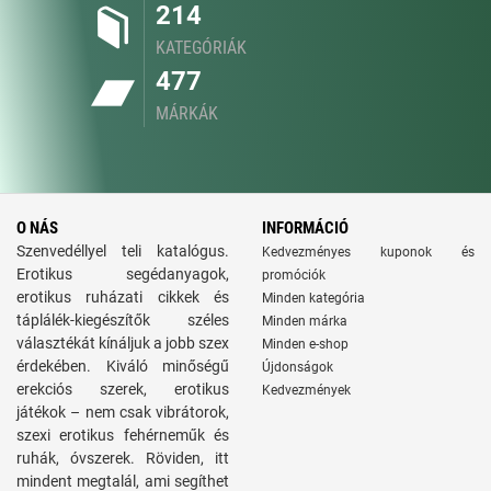
214
KATEGÓRIÁK
477
MÁRKÁK
O NÁS
INFORMÁCIÓ
Szenvedéllyel teli katalógus.
Kedvezményes kuponok és
Erotikus segédanyagok,
promóciók
erotikus ruházati cikkek és
Minden kategória
táplálék-kiegészítők széles
Minden márka
választékát kínáljuk a jobb szex
Minden e-shop
érdekében. Kiváló minőségű
Újdonságok
erekciós szerek, erotikus
Kedvezmények
játékok – nem csak vibrátorok,
szexi erotikus fehérneműk és
ruhák, óvszerek. Röviden, itt
mindent megtalál, ami segíthet