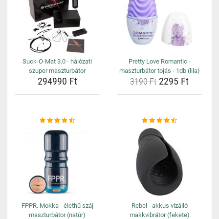
Suck-O-Mat 3.0 - hálózati
Pretty Love Romantic -
szuper maszturbátor
maszturbátor tojás - 1db (lila)
294990 Ft
2295 Ft
3190 Ft
FPPR. Mokka - élethű száj
Rebel - akkus vízálló
maszturbátor (natúr)
makkvibrátor (fekete)