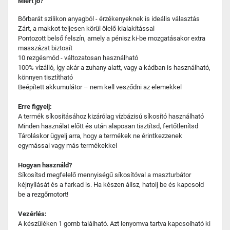
Miért jó?
Bőrbarát szilikon anyagból - érzékenyeknek is ideális választás
Zárt, a makkot teljesen körül ölelő kialakítással
Pontozott belső felszín, amely a pénisz ki-be mozgatásakor extra
masszázst biztosít
10 rezgésmód - változatosan használható
100% vízálló, így akár a zuhany alatt, vagy a kádban is használható,
könnyen tisztítható
Beépített akkumulátor – nem kell vesződni az elemekkel
Erre figyelj:
A termék síkosításához kizárólag vízbázisú síkosító használható
Minden használat előtt és után alaposan tisztítsd, fertőtlenítsd
Tároláskor ügyelj arra, hogy a termékek ne érintkezzenek
egymással vagy más termékekkel
Hogyan használd?
Síkosítsd megfelelő mennyiségű síkosítóval a maszturbátor
kéjnyílását és a farkad is. Ha készen állsz, hatolj be és kapcsold
be a rezgőmotort!
Vezérlés:
A készüléken 1 gomb található. Azt lenyomva tartva kapcsolható ki