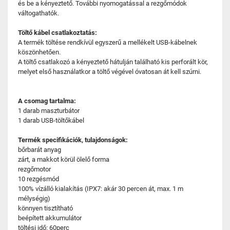
és be a kényeztető. További nyomogatással a rezgőmódok
váltogathatók.
Töltő kábel csatlakoztatás:
A termék töltése rendkívül egyszerű a mellékelt USB-kábelnek
köszönhetően.
A töltő csatlakozó a kényeztető hátulján található kis perforált kör,
melyet első használatkor a töltő végével óvatosan át kell szúrni.
A csomag tartalma:
1 darab maszturbátor
1 darab USB-töltőkábel
Termék specifikációk, tulajdonságok:
bőrbarát anyag
zárt, a makkot körül ölelő forma
rezgőmotor
10 rezgésmód
100% vízálló kialakítás (IPX7: akár 30 percen át, max. 1 m
mélységig)
könnyen tisztítható
beépített akkumulátor
töltési idő: 60perc