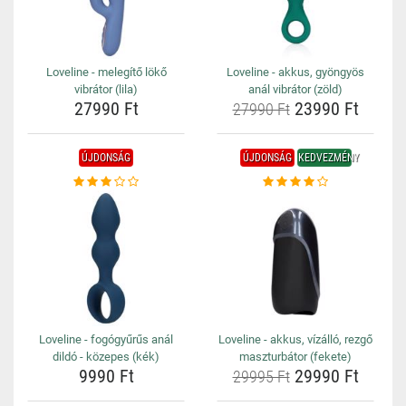
Loveline - melegítő lökő
Loveline - akkus, gyöngyös
vibrátor (lila)
anál vibrátor (zöld)
27990 Ft
23990 Ft
27990 Ft
ÚJDONSÁG
ÚJDONSÁG
KEDVEZMÉNY
Loveline - fogógyűrűs anál
Loveline - akkus, vízálló, rezgő
dildó - közepes (kék)
maszturbátor (fekete)
9990 Ft
29990 Ft
29995 Ft