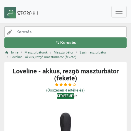
SZEXERO.HU
Keresés
Home
Maszturbátorok
Maszturbátor
Száj maszturbátor
Loveline - akkus, rezgő maszturbátor (fekete)
Loveline - akkus, rezgő maszturbátor
(fekete)
(Összesen
4
értékelés)
KEDVEZMÉNY