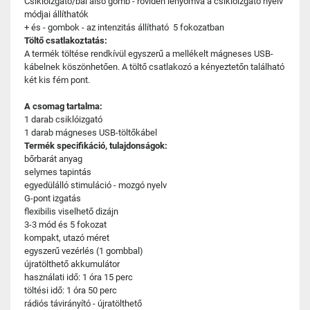
Csiklóizgató/bal alsó gomb - röviden lenyomva a csiklóizgató nyelv
módjai állíthatók
+ és - gombok - az intenzitás állítható 5 fokozatban
Töltő csatlakoztatás:
A termék töltése rendkívül egyszerű a mellékelt mágneses USB-
kábelnek köszönhetően. A töltő csatlakozó a kényeztetőn található
két kis fém pont.
A csomag tartalma:
1 darab csiklóizgató
1 darab mágneses USB-töltőkábel
Termék specifikáció, tulajdonságok:
bőrbarát anyag
selymes tapintás
egyedülálló stimuláció - mozgó nyelv
G-pont izgatás
flexibilis viselhető dizájn
3-3 mód és 5 fokozat
kompakt, utazó méret
egyszerű vezérlés (1 gombbal)
újratölthető akkumulátor
használati idő: 1 óra 15 perc
töltési idő: 1 óra 50 perc
rádiós távirányító - újratölthető