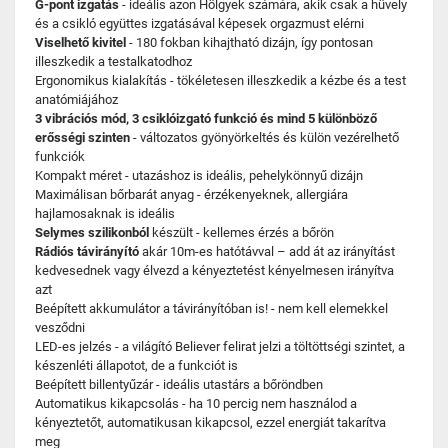
G-pont izgatás
- ideális azon Hölgyek számára, akik csak a hüvely
és a csikló együttes izgatásával képesek orgazmust elérni
Viselhető kivitel
- 180 fokban kihajtható dizájn, így pontosan
illeszkedik a testalkatodhoz
Ergonomikus kialakítás - tökéletesen illeszkedik a kézbe és a test
anatómiájához
3 vibrációs mód, 3 csiklóizgató funkció és mind 5 különböző
erősségi szinten
- változatos gyönyörkeltés és külön vezérelhető
funkciók
Kompakt méret - utazáshoz is ideális, pehelykönnyű dizájn
Maximálisan bőrbarát anyag - érzékenyeknek, allergiára
hajlamosaknak is ideális
Selymes szilikonból
készült - kellemes érzés a bőrön
Rádiós távirányító
akár 10m-es hatótávval – add át az irányítást
kedvesednek vagy élvezd a kényeztetést kényelmesen irányítva
azt
Beépített akkumulátor a távirányítóban is! - nem kell elemekkel
vesződni
LED-es jelzés - a világító Believer felirat jelzi a töltöttségi szintet, a
készenléti állapotot, de a funkciót is
Beépített billentyűzár - ideális utastárs a bőröndben
Automatikus kikapcsolás - ha 10 percig nem használod a
kényeztetőt, automatikusan kikapcsol, ezzel energiát takarítva
meg