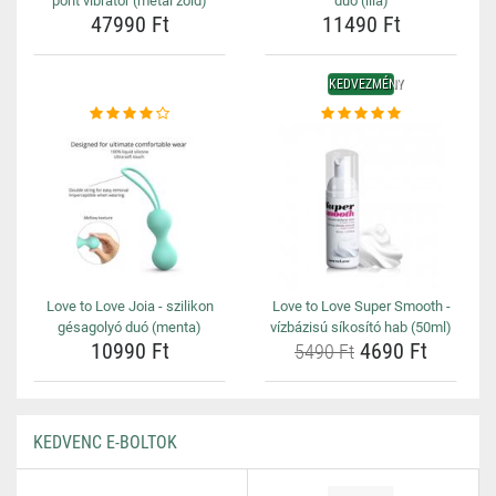
pont vibrátor (metál zöld)
duó (lila)
47990 Ft
11490 Ft
KEDVEZMÉNY
Love to Love Joia - szilikon
Love to Love Super Smooth -
gésagolyó duó (menta)
vízbázisú síkosító hab (50ml)
10990 Ft
4690 Ft
5490 Ft
KEDVENC E-BOLTOK