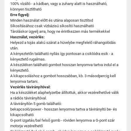
100% vízálló - a kádban, vagy a zuhany alatt is használható,
könnyen tisztítható
Erre figyelj:
Minden használat előtt és utána alaposan tisztítsd
Síkosításához csak vízbázisú síkosító használható
Tároláskor ügyelj arra, hogy ne érintkezzen más termékekkel
Használat, vezérlés:
Helyezd a tojás alakú szárat a hüvelybe megfelelő ráhangolódás
után.
A kényeztetőn található nyílás így pontosan a csiklódra esik - a
kényeztető rugalmas.
A készüléken található gombot hosszan lenyomva tartva indul el a
kényeztető.
A kikapcsoláshoz a gombot hosszabban, kb. 3 másodpercig kell
lenyomva tartani.
Vezérlés távirányítóval:
Ha a készüléket alaphelyzetbe állítottuk, akkor vezérelhetővé válik
a rádiós távirányítóval.
A távirányítón 5 gomb található:
bekapcsoló/power - hosszan lenyomva tartva a távirányító be- és
kikapcsolható
G-pont izgatás/bal felső gomb - röviden lenyomva a G-pont szár
motorja vezérelhető