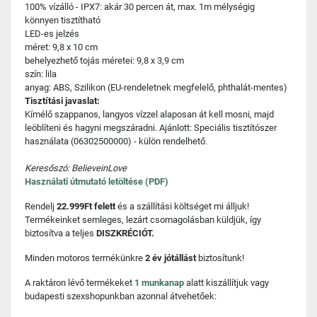
100% vízálló - IPX7: akár 30 percen át, max. 1m mélységig
könnyen tisztítható
LED-es jelzés
méret: 9,8 x 10 cm
behelyezhető tojás méretei: 9,8 x 3,9 cm
szín: lila
anyag: ABS, Szilikon (EU-rendeletnek megfelelő, phthalát-mentes)
Tisztítási javaslat:
Kímélő szappanos, langyos vízzel alaposan át kell mosni, majd
leöblíteni és hagyni megszáradni. Ajánlott: Speciális tisztítószer
használata (06302500000) - külön rendelhető.
Keresőszó: BelieveinLove
Használati útmutató letöltése (PDF)
Rendelj
22.999Ft felett
és a szállítási költséget mi álljuk!
Termékeinket semleges, lezárt csomagolásban küldjük, így
biztosítva a teljes
DISZKRÉCIÓT.
Minden motoros termékünkre
2 év jótállást
biztosítunk!
A raktáron lévő termékeket
1 munkanap
alatt kiszállítjuk vagy
budapesti szexshopunkban azonnal átvehetőek: