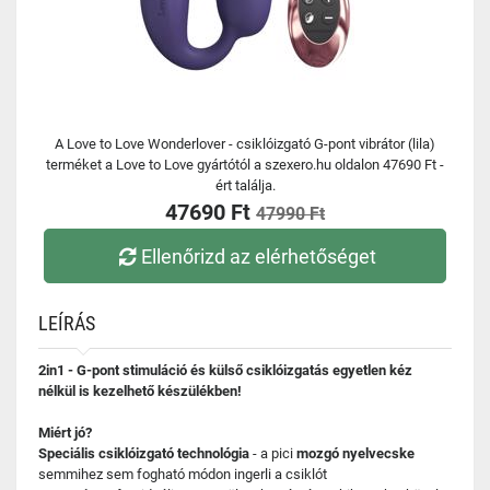
A Love to Love Wonderlover - csiklóizgató G-pont vibrátor (lila)
terméket a Love to Love gyártótól a szexero.hu oldalon 47690 Ft -
ért találja.
47690 Ft
47990 Ft
Ellenőrizd az elérhetőséget
LEÍRÁS
2in1 - G-pont stimuláció és külső csiklóizgatás egyetlen kéz
nélkül is kezelhető készülékben!
Miért jó?
Speciális csiklóizgató technológia
- a pici
mozgó nyelvecske
semmihez sem fogható módon ingerli a csiklót