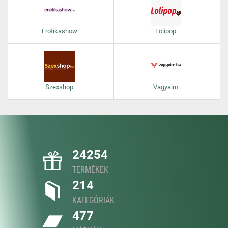
Erotikashow
Lolipop
Szexshop
Vagyaim
24254
TERMÉKEK
214
KATEGÓRIÁK
477