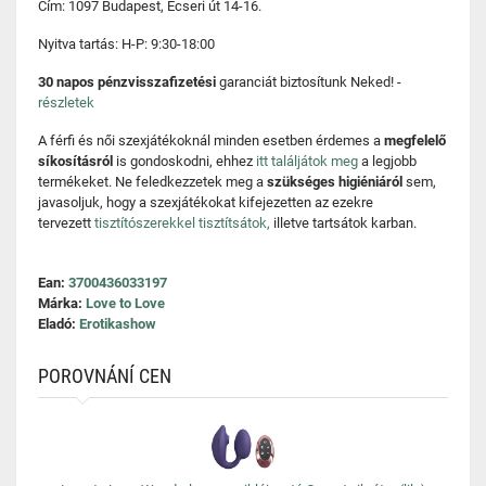
Cím: 1097 Budapest, Ecseri út 14-16.
Nyitva tartás: H-P: 9:30-18:00
30 napos pénzvisszafizetési
garanciát biztosítunk Neked! -
részletek
A férfi és női szexjátékoknál minden esetben érdemes a
megfelelő
síkosításról
is gondoskodni, ehhez
itt találjátok meg
a legjobb
termékeket. Ne feledkezzetek meg a
szükséges higiéniáról
sem,
javasoljuk, hogy a szexjátékokat kifejezetten az ezekre
tervezett
tisztítószerekkel tisztítsátok,
illetve tartsátok karban.
Ean:
3700436033197
Márka:
Love to Love
Eladó:
Erotikashow
POROVNÁNÍ CEN