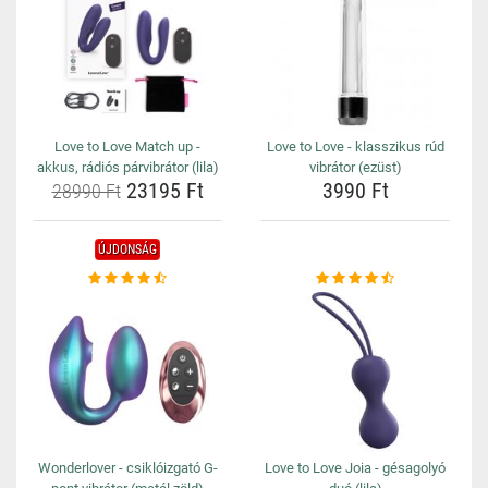
Love to Love Match up -
Love to Love - klasszikus rúd
akkus, rádiós párvibrátor (lila)
vibrátor (ezüst)
23195 Ft
3990 Ft
28990 Ft
ÚJDONSÁG
Wonderlover - csiklóizgató G-
Love to Love Joia - gésagolyó