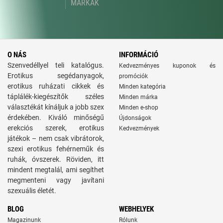
MÁRKÁK
O NÁS
INFORMÁCIÓ
Szenvedéllyel teli katalógus.
Kedvezményes kuponok és
Erotikus segédanyagok,
promóciók
erotikus ruházati cikkek és
Minden kategória
táplálék-kiegészítők széles
Minden márka
választékát kínáljuk a jobb szex
Minden e-shop
érdekében. Kiváló minőségű
Újdonságok
erekciós szerek, erotikus
Kedvezmények
játékok – nem csak vibrátorok,
szexi erotikus fehérneműk és
ruhák, óvszerek. Röviden, itt
mindent megtalál, ami segíthet
megmenteni vagy javítani
szexuális életét.
BLOG
WEBHELYEK
Magazinunk
Rólunk