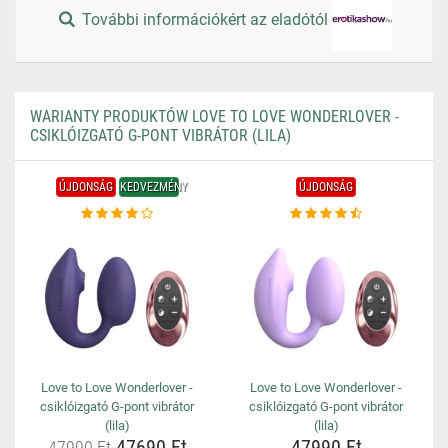
További információkért az eladótól
WARIANTY PRODUKTÓW LOVE TO LOVE WONDERLOVER -
CSIKLÓIZGATÓ G-PONT VIBRÁTOR (LILA)
ÚJDONSÁG
KEDVEZMÉNY
ÚJDONSÁG
Love to Love Wonderlover -
Love to Love Wonderlover -
csiklóizgató G-pont vibrátor
csiklóizgató G-pont vibrátor
(lila)
(lila)
47690 Ft
47990 Ft
47990 Ft