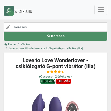
SZEXERO.HU
Keresés
Home
Vibrátor
Love to Love Wonderlover - csiklóizgató G-pont vibrátor (lila)
Love to Love Wonderlover -
csiklóizgató G-pont vibrátor (lila)
(Összesen
2
értékelés)
KEDVEZMÉNY
ÚJDONSÁG