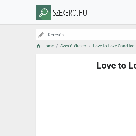
SZEXERO.HU
Home
Szexjátékszer
Love to Love Cand Ice -
Love to L