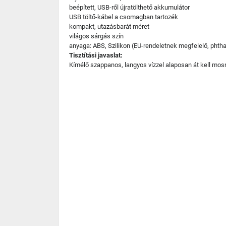
beépített, USB-ről újratölthető akkumulátor
USB töltő-kábel a csomagban tartozék
kompakt, utazásbarát méret
világos sárgás szín
anyaga: ABS, Szilikon (EU-rendeletnek megfelelő, phth
Tisztítási javaslat:
Kímélő szappanos, langyos vízzel alaposan át kell mosni