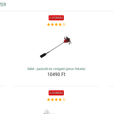
ZER
ÚJDONSÁG
S&M - paskoló és cirógató (piros-fekete)
10490 Ft
ÚJDONSÁG