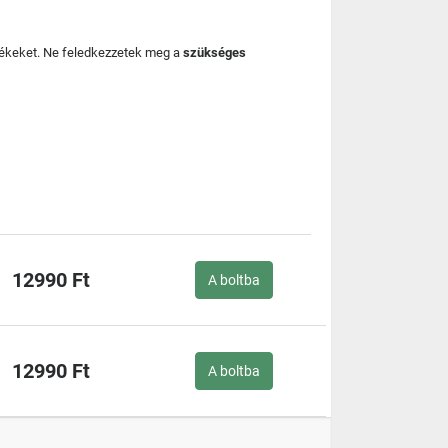
mékeket. Ne feledkezzetek meg a
szükséges
12990 Ft
A boltba
12990 Ft
A boltba