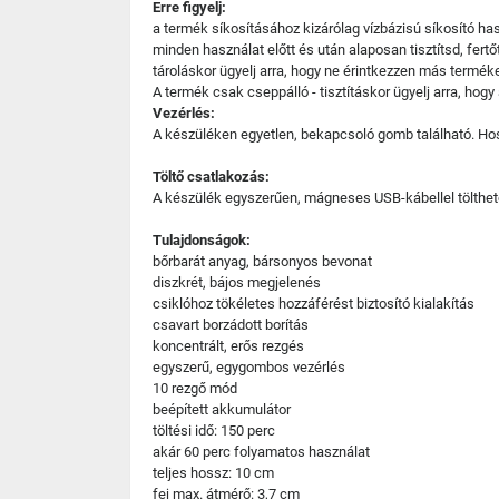
Erre figyelj:
a termék síkosításához kizárólag vízbázisú síkosító has
minden használat előtt és után alaposan tisztítsd, fertő
tároláskor ügyelj arra, hogy ne érintkezzen más termék
A termék csak cseppálló - tisztításkor ügyelj arra, hog
Vezérlés:
A készüléken egyetlen, bekapcsoló gomb található. Hos
Töltő csatlakozás:
A készülék egyszerűen, mágneses USB-kábellel tölthető 
Tulajdonságok:
bőrbarát anyag, bársonyos bevonat
diszkrét, bájos megjelenés
csiklóhoz tökéletes hozzáférést biztosító kialakítás
csavart borzádott borítás
koncentrált, erős rezgés
egyszerű, egygombos vezérlés
10 rezgő mód
beépített akkumulátor
töltési idő: 150 perc
akár 60 perc folyamatos használat
teljes hossz: 10 cm
fej max. átmérő: 3,7 cm