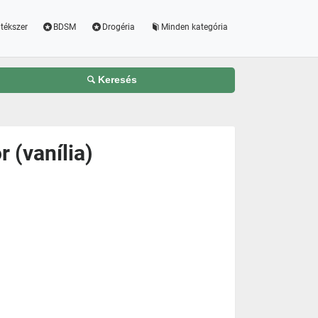
tékszer
BDSM
Drogéria
Minden kategória
Keresés
 (vanília)