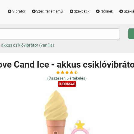
Vibrátor
Szexi fehérnemű
Szexpatik
Nőknek
Szexjá
 akkus csiklóvibrátor (vanília)
ove Cand Ice - akkus csiklóvibrátor
(Összesen
5
értékelés)
ÚJDONSÁG