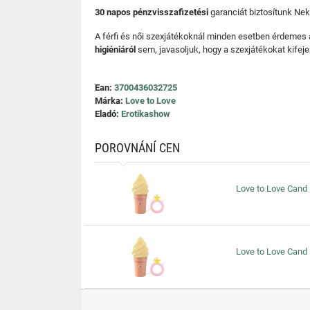
30 napos pénzvisszafizetési
garanciát biztosítunk Nek
A férfi és női szexjátékoknál minden esetben érdemes
higiéniáról
sem, javasoljuk, hogy a szexjátékokat kifeje
Ean:
3700436032725
Márka:
Love to Love
Eladó:
Erotikashow
POROVNÁNÍ CEN
Love to Love Cand I
Love to Love Cand I