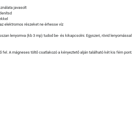
ználata javasolt
tlenítsd
ekkel
y az elektromos részeket ne érhesse víz
szan lenyomva (kb 3 mp) tudod be- és kikapcsolni. Egyszeri, rövid lenyomással
fel. A mágneses töltő csatlakozó a kényeztető alján található két kis fém pont