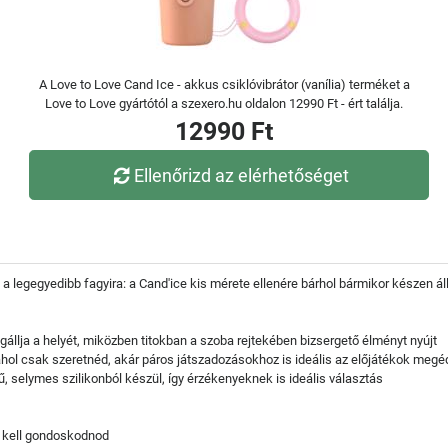
A Love to Love Cand Ice - akkus csiklóvibrátor (vanília) terméket a
Love to Love gyártótól a szexero.hu oldalon 12990 Ft - ért találja.
12990 Ft
Ellenőrizd az elérhetőséget
 a legegyedibb fagyira: a Cand'ice kis mérete ellenére bárhol bármikor készen á
llja a helyét, miközben titokban a szoba rejtekében bizsergető élményt nyújt
ahol csak szeretnéd, akár páros játszadozásokhoz is ideális az előjátékok megé
ű, selymes szilikonból készül, így érzékenyeknek is ideális választás
m kell gondoskodnod