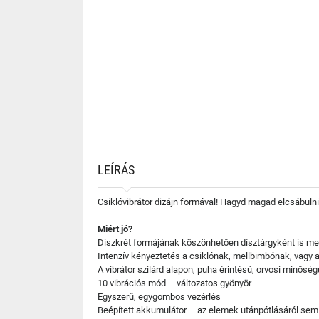
LEÍRÁS
Csiklóvibrátor dizájn formával! Hagyd magad elcsábulni
Miért jó?
Diszkrét formájának köszönhetően dísztárgyként is megá
Intenzív kényeztetés a csiklónak, mellbimbónak, vagy 
A vibrátor szilárd alapon, puha érintésű, orvosi minőség
10 vibrációs mód – változatos gyönyör
Egyszerű, egygombos vezérlés
Beépített akkumulátor – az elemek utánpótlásáról se