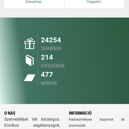
Szexshop
Vagyaim
24254
TERMÉKEK
214
KATEGÓRIÁK
477
MÁRKÁK
O NÁS
INFORMÁCIÓ
Szenvedéllyel teli katalógus.
Kedvezményes kuponok és
Erotikus segédanyagok,
promóciók