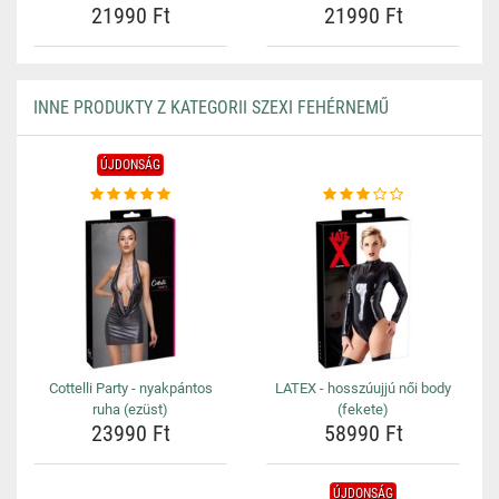
21990 Ft
21990 Ft
INNE PRODUKTY Z KATEGORII SZEXI FEHÉRNEMŰ
ÚJDONSÁG
Cottelli Party - nyakpántos
LATEX - hosszúujjú női body
ruha (ezüst)
(fekete)
23990 Ft
58990 Ft
ÚJDONSÁG