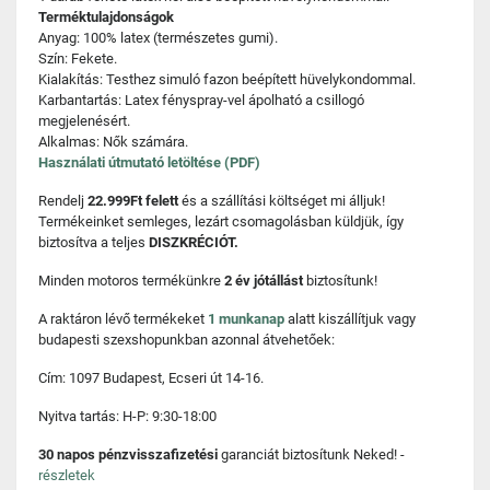
Terméktulajdonságok
Anyag: 100% latex (természetes gumi).
Szín: Fekete.
Kialakítás: Testhez simuló fazon beépített hüvelykondommal.
Karbantartás: Latex fényspray-vel ápolható a csillogó
megjelenésért.
Alkalmas: Nők számára.
Használati útmutató letöltése (PDF)
Rendelj
22.999Ft felett
és a szállítási költséget mi álljuk!
Termékeinket semleges, lezárt csomagolásban küldjük, így
biztosítva a teljes
DISZKRÉCIÓT.
Minden motoros termékünkre
2 év jótállást
biztosítunk!
A raktáron lévő termékeket
1 munkanap
alatt kiszállítjuk vagy
budapesti szexshopunkban azonnal átvehetőek:
Cím: 1097 Budapest, Ecseri út 14-16.
Nyitva tartás: H-P: 9:30-18:00
30 napos pénzvisszafizetési
garanciát biztosítunk Neked! -
részletek