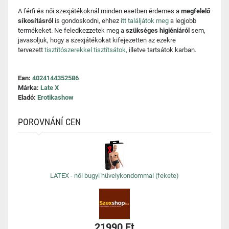
A férfi és női szexjátékoknál minden esetben érdemes a
megfelelő
síkosításról
is gondoskodni, ehhez
itt találjátok meg
a legjobb
termékeket. Ne feledkezzetek meg a
szükséges higiéniáról
sem,
javasoljuk, hogy a szexjátékokat kifejezetten az ezekre
tervezett
tisztítószerekkel tisztítsátok,
illetve tartsátok karban.
Ean:
4024144352586
Márka:
Late X
Eladó:
Erotikashow
POROVNÁNÍ CEN
LATEX - női bugyi hüvelykondommal (fekete)
21990 Ft