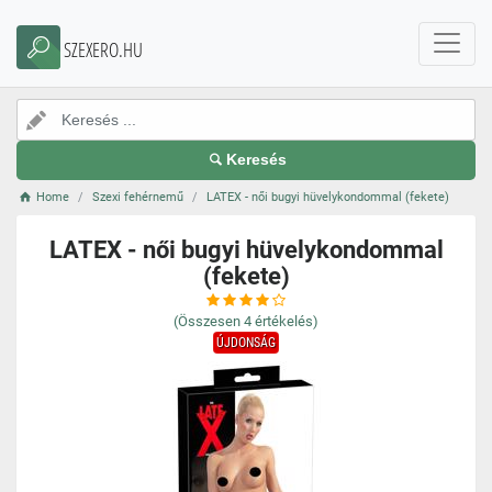
SZEXERO.HU
Keresés
Home
Szexi fehérnemű
LATEX - női bugyi hüvelykondommal (fekete)
LATEX - női bugyi hüvelykondommal
(fekete)
(Összesen
4
értékelés)
ÚJDONSÁG