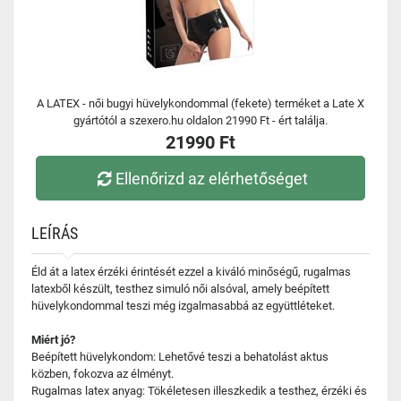
A LATEX - női bugyi hüvelykondommal (fekete) terméket a Late X
gyártótól a szexero.hu oldalon 21990 Ft - ért találja.
21990 Ft
Ellenőrizd az elérhetőséget
LEÍRÁS
Éld át a latex érzéki érintését ezzel a kiváló minőségű, rugalmas
latexből készült, testhez simuló női alsóval, amely beépített
hüvelykondommal teszi még izgalmasabbá az együttléteket.
Miért jó?
Beépített hüvelykondom: Lehetővé teszi a behatolást aktus
közben, fokozva az élményt.
Rugalmas latex anyag: Tökéletesen illeszkedik a testhez, érzéki és