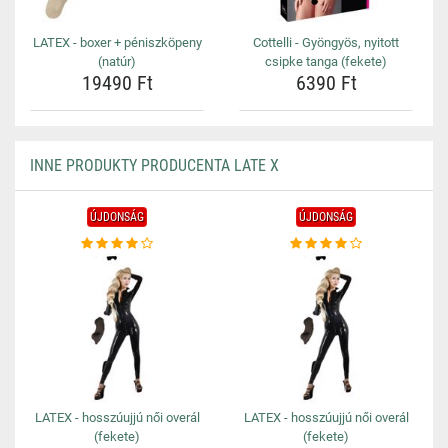
LATEX - boxer + péniszköpeny
Cottelli - Gyöngyös, nyitott
(natúr)
csipke tanga (fekete)
19490 Ft
6390 Ft
INNE PRODUKTY PRODUCENTA LATE X
ÚJDONSÁG
ÚJDONSÁG
LATEX - hosszúujjú női overál
LATEX - hosszúujjú női overál
(fekete)
(fekete)