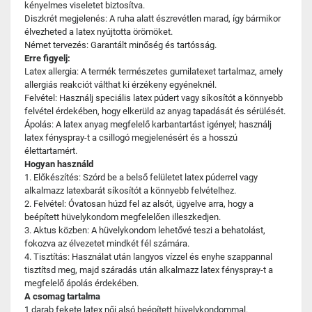
kényelmes viseletet biztosítva.
Diszkrét megjelenés: A ruha alatt észrevétlen marad, így bármikor
élvezheted a latex nyújtotta örömöket.
Német tervezés: Garantált minőség és tartósság.
Erre figyelj:
Latex allergia: A termék természetes gumilatexet tartalmaz, amely
allergiás reakciót válthat ki érzékeny egyéneknél.
Felvétel: Használj speciális latex púdert vagy síkosítót a könnyebb
felvétel érdekében, hogy elkerüld az anyag tapadását és sérülését.
Ápolás: A latex anyag megfelelő karbantartást igényel; használj
latex fényspray-t a csillogó megjelenésért és a hosszú
élettartamért.
Hogyan használd
1. Előkészítés: Szórd be a belső felületet latex púderrel vagy
alkalmazz latexbarát síkosítót a könnyebb felvételhez.
2. Felvétel: Óvatosan húzd fel az alsót, ügyelve arra, hogy a
beépített hüvelykondom megfelelően illeszkedjen.
3. Aktus közben: A hüvelykondom lehetővé teszi a behatolást,
fokozva az élvezetet mindkét fél számára.
4. Tisztítás: Használat után langyos vízzel és enyhe szappannal
tisztítsd meg, majd száradás után alkalmazz latex fényspray-t a
megfelelő ápolás érdekében.
A csomag tartalma
1 darab fekete latex női alsó beépített hüvelykondommal.