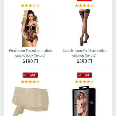
Penthouse Turned on - nyitott
Cottelli - combfix 11cm széles
csipke body (fekete)
csipkés (fekete)
6190 Ft
6390 Ft
ÚJDONSÁG
ÚJDONSÁG