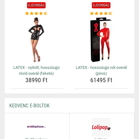
ÚJDONSÁG
ÚJDONSÁG
LATEX - nyitott, hosszúujjú
LATEX - hosszúujjú női overál
rövid overál (fekete)
(piros)
38990 Ft
61495 Ft
KEDVENC E-BOLTOK