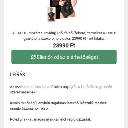
A LATEX - cipzáras, rövidujjú női felső (fekete) terméket a Late X
gyártótól a szexero.hu oldalon 23990 Ft - ért találja.
23990 Ft
Ellenőrizd az elérhetőséget
LEÍRÁS
Az érzékien testhez tapadó latex anyag és a feltűnő megjelenés
szerelmeseinek!
Kiváló minőségű, enyhén rugalmas latexből készülő, testhez
simuló fazonú női felső.
Rövid ujjakkal, magas nyakkal, elöl végig cipzárral.