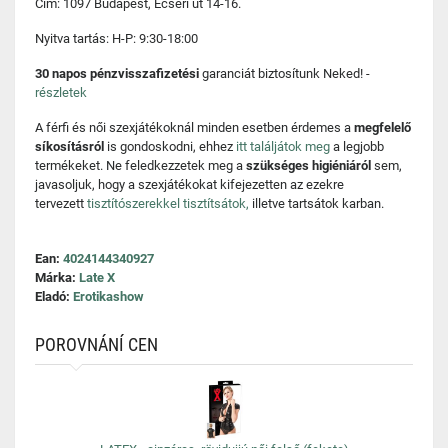
Cím: 1097 Budapest, Ecseri út 14-16.
Nyitva tartás: H-P: 9:30-18:00
30 napos pénzvisszafizetési
garanciát biztosítunk Neked! -
részletek
A férfi és női szexjátékoknál minden esetben érdemes a
megfelelő
síkosításról
is gondoskodni, ehhez
itt találjátok meg
a legjobb
termékeket. Ne feledkezzetek meg a
szükséges higiéniáról
sem,
javasoljuk, hogy a szexjátékokat kifejezetten az ezekre
tervezett
tisztítószerekkel tisztítsátok,
illetve tartsátok karban.
Ean:
4024144340927
Márka:
Late X
Eladó:
Erotikashow
POROVNÁNÍ CEN