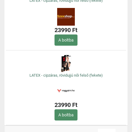
LATEX - cipzáras, rövidujjú női felső (fekete)
23990 Ft
A boltba
LATEX - cipzáras, rövidujjú női felső (fekete)
23990 Ft
A boltba