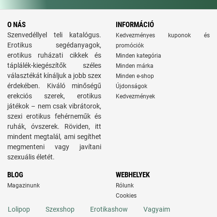
O NÁS
INFORMÁCIÓ
Szenvedéllyel teli katalógus.
Kedvezményes kuponok és
Erotikus segédanyagok,
promóciók
erotikus ruházati cikkek és
Minden kategória
táplálék-kiegészítők széles
Minden márka
választékát kínáljuk a jobb szex
Minden e-shop
érdekében. Kiváló minőségű
Újdonságok
erekciós szerek, erotikus
Kedvezmények
játékok – nem csak vibrátorok,
szexi erotikus fehérneműk és
ruhák, óvszerek. Röviden, itt
mindent megtalál, ami segíthet
megmenteni vagy javítani
szexuális életét.
BLOG
WEBHELYEK
Magazinunk
Rólunk
Cookies
Lolipop
Szexshop
Erotikashow
Vagyaim