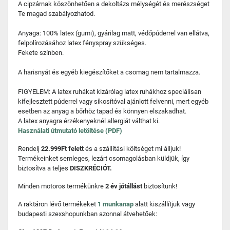
A cipzárnak köszönhetően a dekoltázs mélységét és merészséget
Te magad szabályozhatod.
Anyaga: 100% latex (gumi), gyárilag matt, védőpúderrel van ellátva,
felpolírozásához latex fényspray szükséges.
Fekete színben.
A harisnyát és egyéb kiegészítőket a csomag nem tartalmazza.
FIGYELEM: A latex ruhákat kizárólag latex ruhákhoz speciálisan
kifejlesztett púderrel vagy síkosítóval ajánlott felvenni, mert egyéb
esetben az anyag a bőrhöz tapad és könnyen elszakadhat.
A latex anyagra érzékenyeknél allergiát válthat ki.
Használati útmutató letöltése (PDF)
Rendelj
22.999Ft felett
és a szállítási költséget mi álljuk!
Termékeinket semleges, lezárt csomagolásban küldjük, így
biztosítva a teljes
DISZKRÉCIÓT.
Minden motoros termékünkre
2 év jótállást
biztosítunk!
A raktáron lévő termékeket
1 munkanap
alatt kiszállítjuk vagy
budapesti szexshopunkban azonnal átvehetőek: