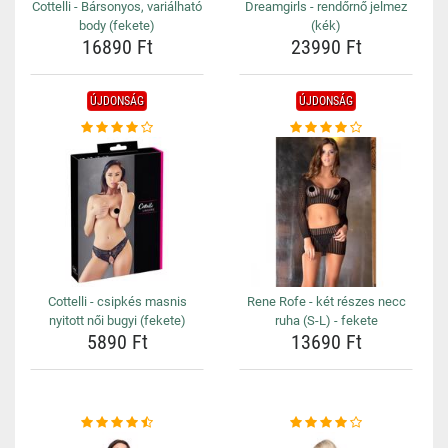
Cottelli - Bársonyos, variálható
Dreamgirls - rendőrnő jelmez
body (fekete)
(kék)
16890 Ft
23990 Ft
ÚJDONSÁG
ÚJDONSÁG
Cottelli - csipkés masnis
Rene Rofe - két részes necc
nyitott női bugyi (fekete)
ruha (S-L) - fekete
5890 Ft
13690 Ft