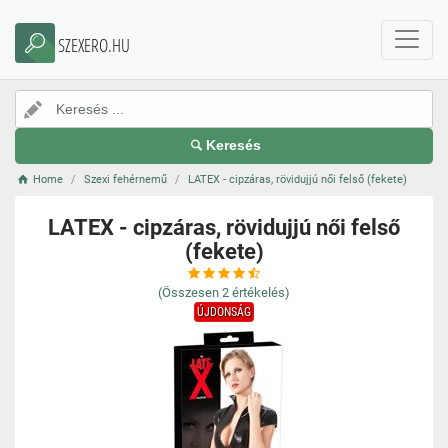
SZEXERO.HU
Keresés
Home
Szexi fehérnemű
LATEX - cipzáras, rövidujjú női felső (fekete)
LATEX - cipzáras, rövidujjú női felső
(fekete)
(Összesen
2
értékelés)
ÚJDONSÁG