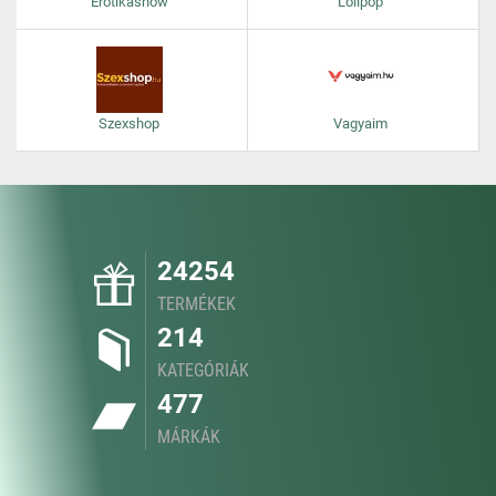
Erotikashow
Lolipop
Szexshop
Vagyaim
24254
TERMÉKEK
214
KATEGÓRIÁK
477
MÁRKÁK