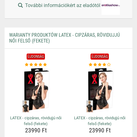
További információkért az eladótól
WARIANTY PRODUKTÓW LATEX - CIPZÁRAS, RÖVIDUJJÚ
NŐI FELSŐ (FEKETE)
ÚJDONSÁG
ÚJDONSÁG
LATEX - cipzáras, rövidujjú női
LATEX - cipzáras, rövidujjú női
felső (fekete)
felső (fekete)
23990 Ft
23990 Ft