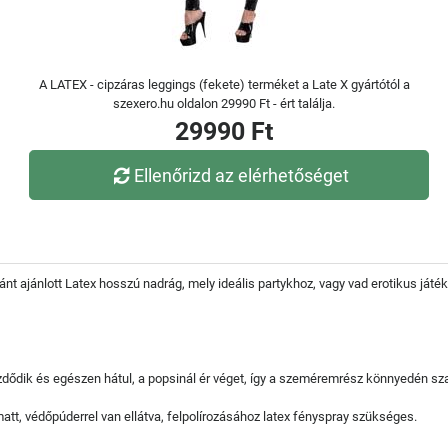
A LATEX - cipzáras leggings (fekete) terméket a Late X gyártótól a
szexero.hu oldalon 29990 Ft - ért találja.
29990 Ft
Ellenőrizd az elérhetőséget
ánt ajánlott Latex hosszú nadrág, mely ideális partykhoz, vagy vad erotikus játé
zdődik és egészen hátul, a popsinál ér véget, így a szeméremrész könnyedén sza
tt, védőpúderrel van ellátva, felpolírozásához latex fényspray szükséges.