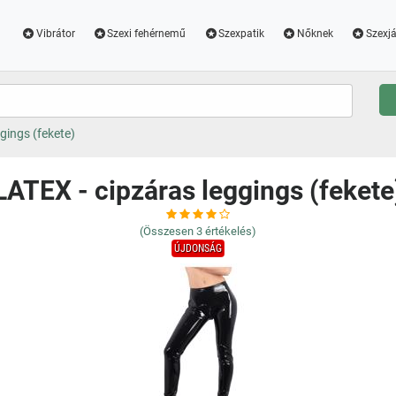
Vibrátor
Szexi fehérnemű
Szexpatik
Nőknek
Szexjá
gings (fekete)
LATEX - cipzáras leggings (fekete
(Összesen
3
értékelés)
ÚJDONSÁG