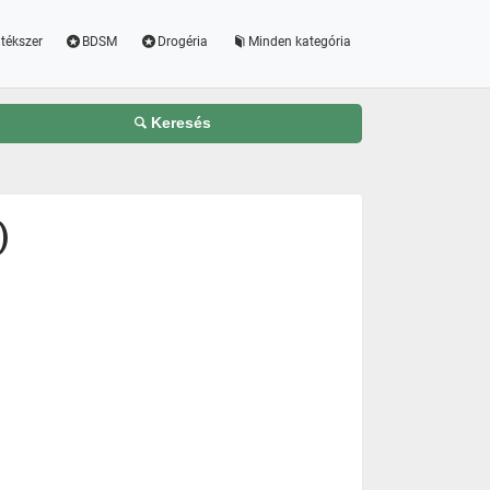
tékszer
BDSM
Drogéria
Minden kategória
Keresés
)