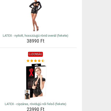
LATEX - nyitott, hosszúujjú rövid overál (fekete)
38990 Ft
ÚJDONSÁG
LATEX - cipzáras, rövidujjú női felső (fekete)
23990 Ft