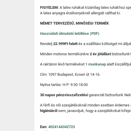
FIGYELEM:
A latex ruhákat kizárólag latex ruhákhoz spe
A latex anyagra érzékenyeknél allergiát válthat ki.
NÉMET TERVEZÉSŰ, MINŐSÉGI TERMÉK
Használati útmutató letöltése (PDF)
Rendelj
22.999Ft felett
és a szállítási költséget mi áll
Minden motoros termékünkre
2 év jótállást
biztosítunk!
A raktáron lévő termékeket
1 munkanap
alatt kiszállí
Cím: 1097 Budapest, Ecseri út 14-16.
Nyitva tartás: H-P: 9:30-18:00
30 napos pénzvisszafizetési
garanciát biztosítunk Nek
A férfi és női szexjátékoknál minden esetben érdemes
higiéniáról
sem, javasoljuk, hogy a szexjátékokat kifeje
Ean:
4024144342723