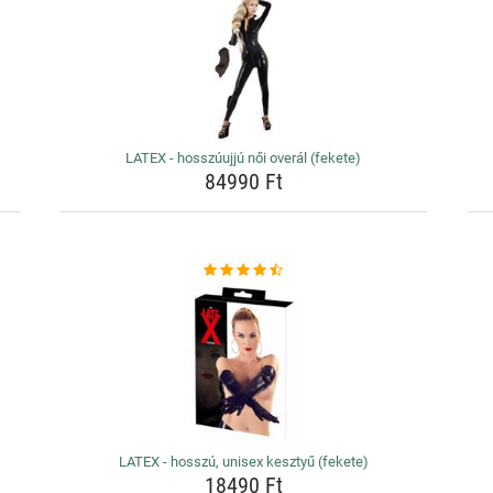
LATEX - hosszúujjú női overál (fekete)
84990 Ft
LATEX - hosszú, unisex kesztyű (fekete)
18490 Ft