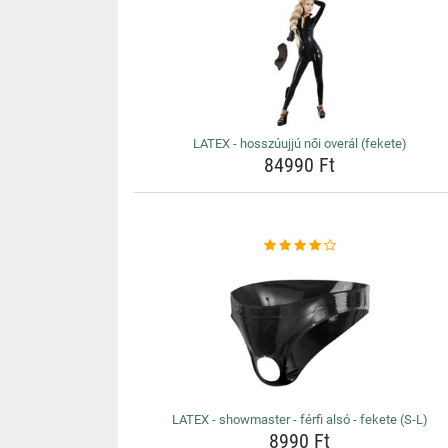
LATEX - hosszúujjú női overál (fekete)
84990 Ft
LATEX - showmaster - férfi alsó - fekete (S-L)
8990 Ft