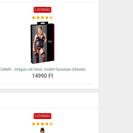
ÚJDONSÁG
Cottelli - Virágos női felső, molett fazonban (fekete)
14990 Ft
ÚJDONSÁG