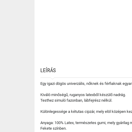
LEÍRÁS
Egy igazi dögös univerzális, nőknek és férfiaknak egyar
Kiváló minőségű, ruganyos latexből készülő nadrág.
Testhez simuló fazonban, lábfejrész nélkül.
Különlegessége a kétutas cipzár, mely elöl középen ke
Anyaga: 100% Latex, természetes gumi, mely gyárilag ma
Fekete színben.