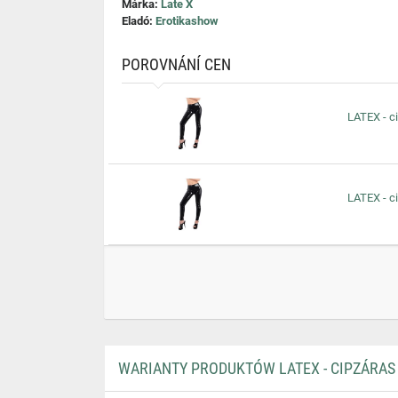
Márka:
Late X
Eladó:
Erotikashow
POROVNÁNÍ CEN
LATEX - c
LATEX - c
WARIANTY PRODUKTÓW LATEX - CIPZÁRAS 