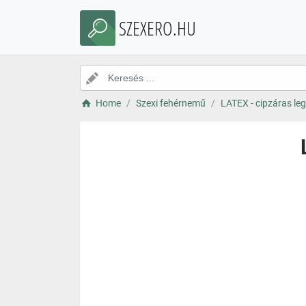
SZEXERO.HU
Home
Szexi fehérnemű
LATEX - cipzáras leg