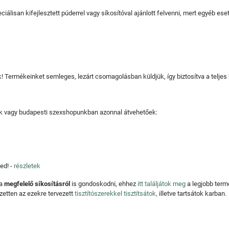
ciálisan kifejlesztett púderrel vagy síkosítóval ajánlott felvenni, mert egyéb 
juk! Termékeinket semleges, lezárt csomagolásban küldjük, így biztosítva a teljes
tjuk vagy budapesti szexshopunkban azonnal átvehetőek:
ed! -
részletek
 a
megfelelő síkosításról
is gondoskodni, ehhez
itt találjátok meg
a legjobb ter
zetten az ezekre tervezett
tisztítószerekkel tisztítsátok,
illetve tartsátok karban.