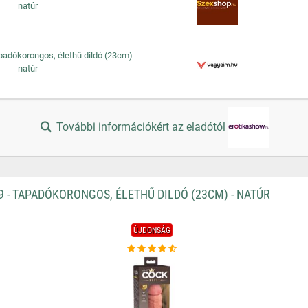
natúr
apadókorongos, élethű dildó (23cm) -
natúr
További információkért az eladótól
 - TAPADÓKORONGOS, ÉLETHŰ DILDÓ (23CM) - NATÚR
ÚJDONSÁG