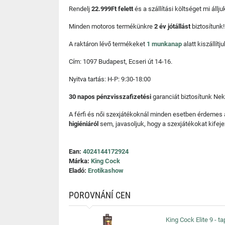
Rendelj
22.999Ft felett
és a szállítási költséget mi áll
Minden motoros termékünkre
2 év jótállást
biztosítunk!
A raktáron lévő termékeket
1 munkanap
alatt kiszállí
Cím: 1097 Budapest, Ecseri út 14-16.
Nyitva tartás: H-P: 9:30-18:00
30 napos pénzvisszafizetési
garanciát biztosítunk Nek
A férfi és női szexjátékoknál minden esetben érdemes
higiéniáról
sem, javasoljuk, hogy a szexjátékokat kifeje
Ean:
4024144172924
Márka:
King Cock
Eladó:
Erotikashow
POROVNÁNÍ CEN
King Cock Elite 9 - t