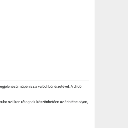
egjelenésű műpénisz,a valódi bőr érzetével. A dildó
a puha szilikon rétegnek köszönhetően az érintése olyan,