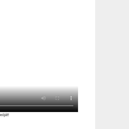
eóját!