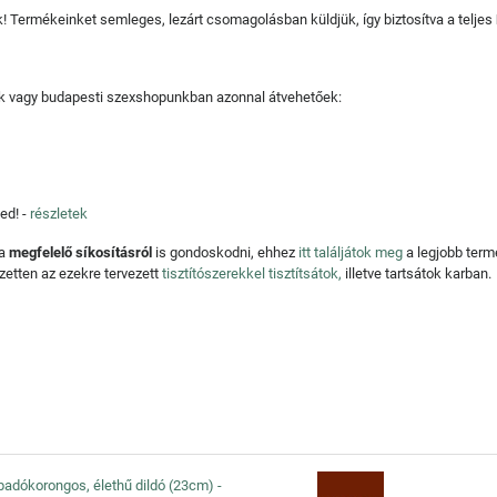
juk! Termékeinket semleges, lezárt csomagolásban küldjük, így biztosítva a teljes
tjuk vagy budapesti szexshopunkban azonnal átvehetőek:
ed! -
részletek
 a
megfelelő síkosításról
is gondoskodni, ehhez
itt találjátok meg
a legjobb ter
zetten az ezekre tervezett
tisztítószerekkel tisztítsátok,
illetve tartsátok karban.
apadókorongos, élethű dildó (23cm) -