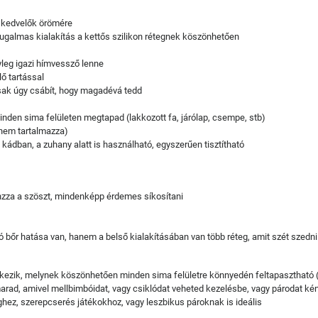
t kedvelők örömére
rugalmas kialakítás a kettős szilikon rétegnek köszönhetően
leg igazi hímvessző lenne
ő tartással
csak úgy csábít, hogy magadévá tedd
den sima felületen megtapad (lakkozott fa, járólap, csempe, stb)
 nem tartalmazza)
 kádban, a zuhany alatt is használható, egyszerűen tisztítható
nzza a szöszt, mindenképp érdemes síkosítani
tó bőr hatása van, hanem a belső kialakításában van több réteg, amit szét szedn
elkezik, melynek köszönhetően minden sima felületre könnyedén feltapasztható (pl.
rad, amivel mellbimbóidat, vagy csiklódat veheted kezelésbe, vagy párodat ké
ghez, szerepcserés játékokhoz, vagy leszbikus pároknak is ideális