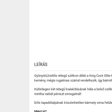
LEÍRÁS
Gyönyörű,kettős rétegű szilikon dildó a King Cock Elite
kemény, mégis rugalmas szárral rendelkezik, így bármil
Különleges két rétegű kialakításának hála a belső szili
mintha valódi péniszt simogatnál!
Erős tapadótalpának köszönhetően bármely sima felület
Miért jó?