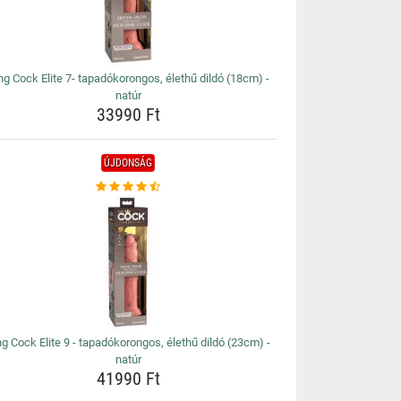
ng Cock Elite 7- tapadókorongos, élethű dildó (18cm) -
natúr
33990 Ft
ÚJDONSÁG
ng Cock Elite 9 - tapadókorongos, élethű dildó (23cm) -
natúr
41990 Ft