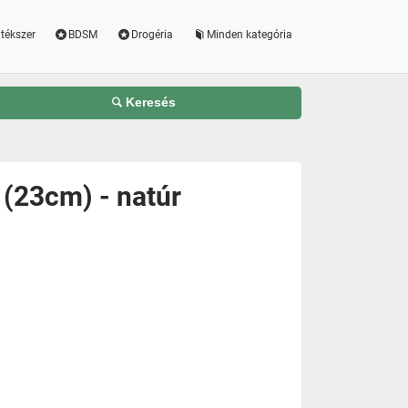
tékszer
BDSM
Drogéria
Minden kategória
Keresés
 (23cm) - natúr