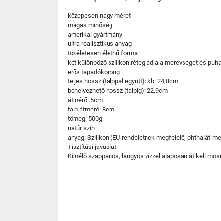
közepesen nagy méret
magas minőség
amerikai gyártmány
ultra realisztikus anyag
tökéletesen élethű forma
két különböző szilikon réteg adja a merevséget és puh
erős tapadókorong
teljes hossz (talppal együtt): kb. 24,8cm
behelyezhető hossz (talpig): 22,9cm
átmérő: 5cm
talp átmérő: 8cm
tömeg: 500g
natúr szín
anyag: Szilikon (EU-rendeletnek megfelelő, phthalát-m
Tisztítási javaslat:
Kímélő szappanos, langyos vízzel alaposan át kell mosni