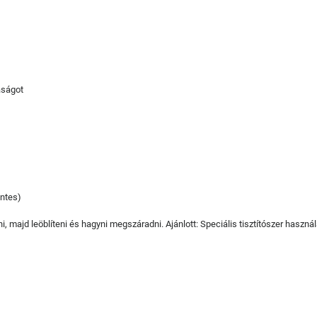
aságot
entes)
, majd leöblíteni és hagyni megszáradni. Ajánlott: Speciális tisztítószer haszná