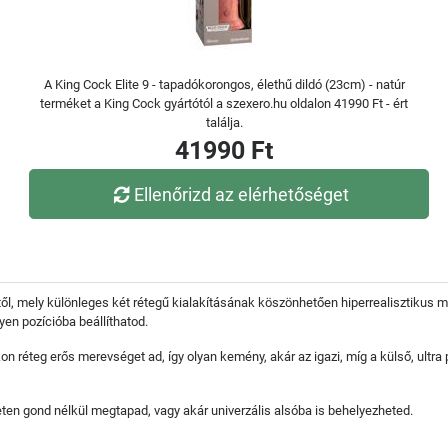
A King Cock Elite 9 - tapadókorongos, élethű dildó (23cm) - natúr
terméket a King Cock gyártótól a szexero.hu oldalon 41990 Ft - ért
találja.
41990 Ft
Ellenőrizd az elérhetőséget
-től, mely különleges két rétegű kialakításának köszönhetően hiperrealisztikus m
yen pozícióba beállíthatod.
kon réteg erős merevséget ad, így olyan kemény, akár az igazi, míg a külső, ultr
en gond nélkül megtapad, vagy akár univerzális alsóba is behelyezheted.