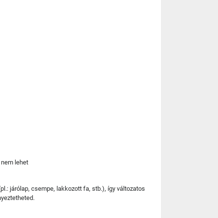
i nem lehet
: járólap, csempe, lakkozott fa, stb.), így változatos
nyeztetheted.