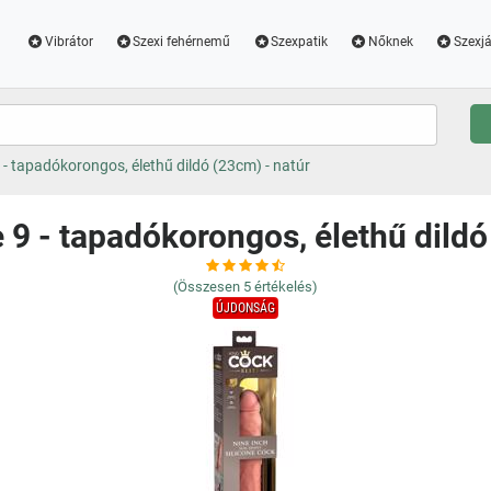
Vibrátor
Szexi fehérnemű
Szexpatik
Nőknek
Szexjá
9 - tapadókorongos, élethű dildó (23cm) - natúr
e 9 - tapadókorongos, élethű dildó
(Összesen
5
értékelés)
ÚJDONSÁG