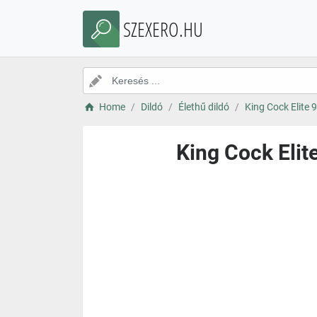
SZEXERO.HU
Home
Dildó
Élethű dildó
King Cock Elite 
King Cock Elit