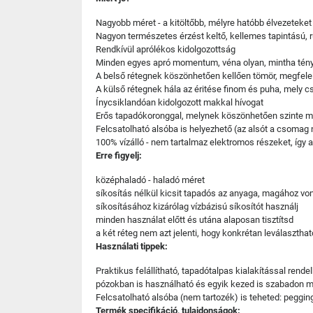
Nagyobb méret - a kitöltőbb, mélyre hatóbb élvezeteke
Nagyon természetes érzést keltő, kellemes tapintású, 
Rendkívül aprólékos kidolgozottság
Minden egyes apró momentum, véna olyan, mintha tény
A belső rétegnek köszönhetően kellően tömör, megfelel
A külső rétegnek hála az éritése finom és puha, mely 
Ínycsiklandóan kidolgozott makkal hívogat
Erős tapadókoronggal, melynek köszönhetően szinte min
Felcsatolható alsóba is helyezhető (az alsót a csomag
100% vízálló - nem tartalmaz elektromos részeket, így a
Erre figyelj:
középhaladó - haladó méret
síkosítás nélkül kicsit tapadós az anyaga, magához vo
síkosításához kizárólag vízbázisú síkosítót használj
minden használat előtt és utána alaposan tisztítsd
a két réteg nem azt jelenti, hogy konkrétan leválasztha
Használati tippek:
Praktikus felállítható, tapadótalpas kialakítással rend
pózokban is használható és egyik kezed is szabadon ma
Felcsatolható alsóba (nem tartozék) is teheted: peggin
Termék specifikáció, tulajdonságok: