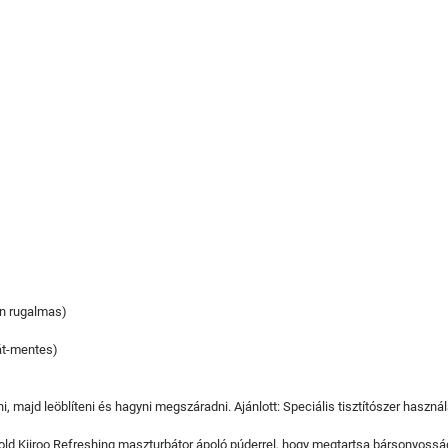
on rugalmas)
át-mentes)
, majd leöblíteni és hagyni megszáradni. Ajánlott: Speciális tisztítószer haszná
 ápold Kiiroo Refreshing maszturbátor ápoló púderrel, hogy megtartsa bársonyoss