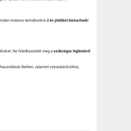
nden motoros termékünkre
2 év jótállást biztosítunk!
mékeket. Ne feledkezzetek meg a
szükséges higiéniáról
használását illetően, valamint szexedukációhoz,