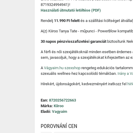
8719324994941)!
Használati útmutató letöltése (PDF)
Rendelj
11.990 Ft felett
és a szállítási költséget átváll
A(z) Kiiroo Tanya Tate - műpunci - PowerBlow kompatibi
30 napos pénzvisszafizetési garanciát
biztosítunk Ne
A férfi és női szexjátékoknál minden esetben érdemes
sem, javasoljuk, hogy a szexjátékokat kifejezetten az e
A
Vágyaim.hu szexshop
rengeteg edukációs tartalommal
szexuális wellnes-hez kapcsolódó témákban.
Irány a 
Hírekért, újdonságokért, kedvezményért iratkozz fel
hír
Ean:
8720256722663
Márka:
Kiiroo
Eladó:
Vagyaim
POROVNÁNÍ CEN