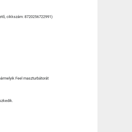
hető, cikkszám: 8720256722991)
bármelyik Feel maszturbátorát
szkedik.