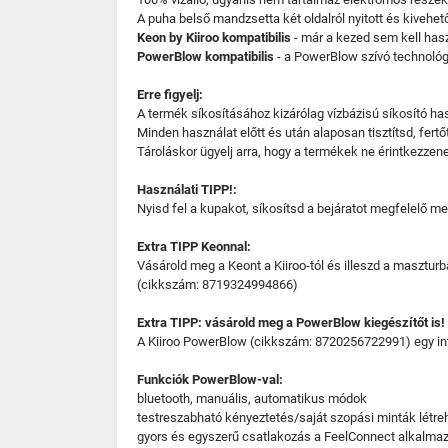
A puha belső mandzsetta két oldalról nyitott és kivehető
Keon by Kiiroo kompatibilis
- már a kezed sem kell ha
PowerBlow kompatibilis
- a PowerBlow szívó technológ
Erre figyelj:
A termék síkosításához kizárólag vízbázisú síkosító ha
Minden használat előtt és után alaposan tisztítsd, fertő
Tároláskor ügyelj arra, hogy a termékek ne érintkezz
Használati TIPP!:
Nyisd fel a kupakot, síkosítsd a bejáratot megfelelő me
Extra TIPP Keonnal:
Vásárold meg a Keont a Kiiroo-tól és illeszd a masztur
(cikkszám: 8719324994866)
Extra TIPP: vásárold meg a PowerBlow kiegészítőt is!
A Kiiroo PowerBlow (cikkszám: 8720256722991) egy inter
Funkciók PowerBlow-val:
bluetooth, manuális, automatikus módok
testreszabható kényeztetés/saját szopási minták létre
gyors és egyszerű csatlakozás a FeelConnect alkalmazá