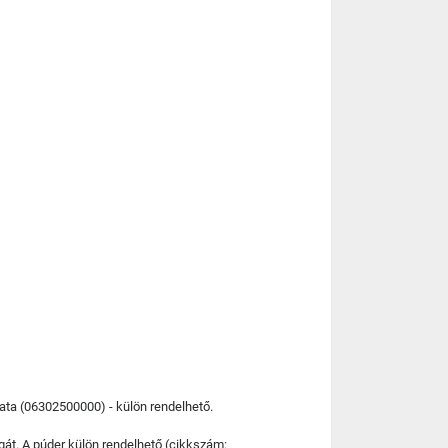
lata (06302500000) - külön rendelhető.
ágát. A púder külön rendelhető (cikkszám: