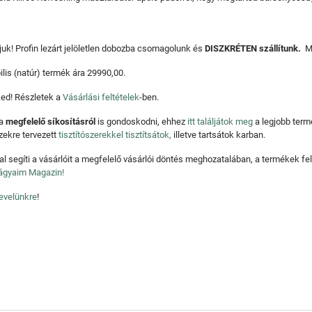
aljuk! Profin lezárt jelöletlen dobozba csomagolunk és
DISZKRÉTEN szállítunk.
Mi
lis (natúr) termék ára 29990,00.
ked! Részletek a
Vásárlási feltételek
-ben.
 a
megfelelő síkosításról
is gondoskodni, ehhez
itt találjátok meg
a legjobb ter
zekre tervezett
tisztítószerekkel tisztítsátok,
illetve tartsátok karban.
 segíti a vásárlóit a megfelelő vásárlói döntés meghozatalában, a termékek fel
Vágyaim Magazin!
levelünkre
!