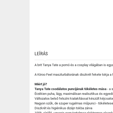
LEÍRÁS
A brit Tanya Tate a pornó és a cosplay világában is eg
A Kiiroo Feel maszturbátorának diszkrét fekete tokja a fe
Miért jó?
Tanya Tate csodálatos puncijának tökéletes mása
- a 
Érzékien puha, lágy, maximálisan realisztikus és egyedir
Változatos belső felszíni kialakítással készült kéjcsato
Nagyon szűk, de szuper rugalmas műpunci - tökéletesen
Diszkrét és higiénikus dizájn tokba zárva
100% vízálló, ugyanis nem tartalmaz elektromos részek