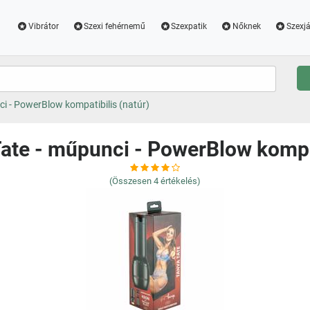
Vibrátor
Szexi fehérnemű
Szexpatik
Nőknek
Szexjá
ci - PowerBlow kompatibilis (natúr)
Tate - műpunci - PowerBlow kompat
(Összesen
4
értékelés)