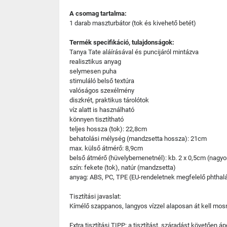
A csomag tartalma:
1 darab maszturbátor (tok és kivehető betét)
Termék specifikáció, tulajdonságok:
Tanya Tate aláírásával és puncijáról mintázva
realisztikus anyag
selymesen puha
stimuláló belső textúra
valóságos szexélmény
diszkrét, praktikus tárolótok
víz alatt is használható
könnyen tisztítható
teljes hossza (tok): 22,8cm
behatolási mélység (mandzsetta hossza): 21cm
max. külső átmérő: 8,9cm
belső átmérő (hüvelybemenetnél): kb. 2 x 0,5cm (nagy
szín: fekete (tok), natúr (mandzsetta)
anyag: ABS, PC, TPE (EU-rendeletnek megfelelő phthal
Tisztítási javaslat:
Kímélő szappanos, langyos vízzel alaposan át kell mosni
Extra tisztítási TIPP: a tisztítást, száradást követően