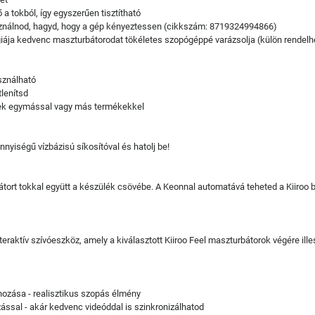
 a tokból, így egyszerűen tisztítható
sználnod, hagyd, hogy a gép kényeztessen (cikkszám: 8719324994866)
iája kedvenc maszturbátorodat tökéletes szopógéppé varázsolja (külön rendel
sználható
tlenítsd
enek egymással vagy más termékekkel
nnyiségű vízbázisú síkosítóval és hatolj be!
bátort tokkal együtt a készülék csövébe. A Keonnal automatává teheted a Kiiroo 
aktív szívóeszköz, amely a kiválasztott Kiiroo Feel maszturbátorok végére ille
hozása - realisztikus szopás élmény
ssal - akár kedvenc videóddal is szinkronizálhatod