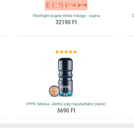
Fleshlight Angela White Indulge - vagina
O
32190 Ft
)
FPPR. Mokka - élethű száj maszturbátor (natúr)
5690 Ft