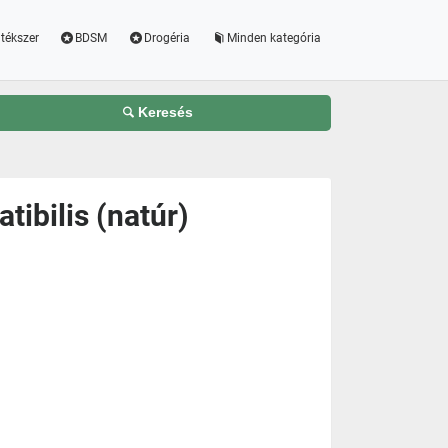
tékszer
BDSM
Drogéria
Minden kategória
Keresés
ibilis (natúr)