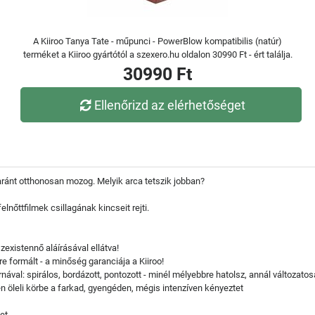
A Kiiroo Tanya Tate - műpunci - PowerBlow kompatibilis (natúr)
terméket a Kiiroo gyártótól a szexero.hu oldalon 30990 Ft - ért találja.
30990 Ft
Ellenőrizd az elérhetőséget
yaránt otthonosan mozog. Melyik arca tetszik jobban?
lnőttfilmek csillagának kincseit rejti.
szexistennő aláírásával ellátva!
e formált - a minőség garanciája a Kiiroo!
rnával: spirálos, bordázott, pontozott - minél mélyebbre hatolsz, annál változato
 öleli körbe a farkad, gyengéden, mégis intenzíven kényeztet
et