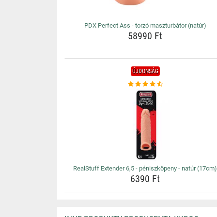
PDX Perfect Ass - torzó maszturbátor (natúr)
58990 Ft
ÚJDONSÁG
RealStuff Extender 6,5 - péniszköpeny - natúr (17cm
6390 Ft