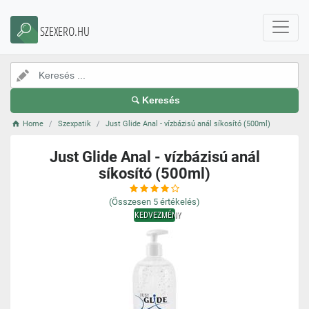
SZEXERO.HU
Keresés
Home
Szexpatik
Just Glide Anal - vízbázisú anál síkosító (500ml)
Just Glide Anal - vízbázisú anál
síkosító (500ml)
(Összesen
5
értékelés)
KEDVEZMÉNY