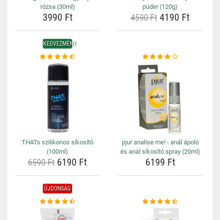
rózsa (30ml)
púder (120g)
3990 Ft
4190 Ft
4590 Ft
KEDVEZMÉNY
THATs szilikonos síkosító
pjur analise me! - anál ápoló
(100ml)
és anál síkosító spray (20ml)
6190 Ft
6199 Ft
6590 Ft
ÚJDONSÁG