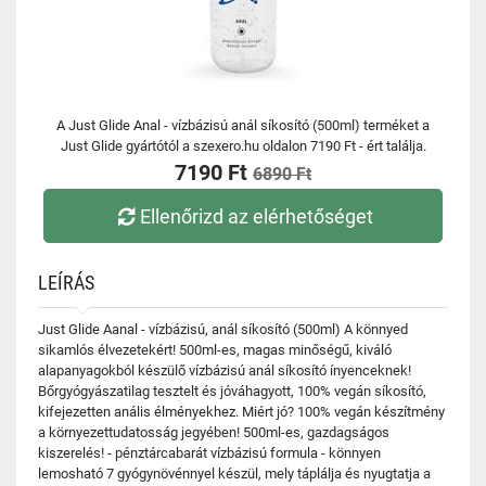
A Just Glide Anal - vízbázisú anál síkosító (500ml) terméket a
Just Glide gyártótól a szexero.hu oldalon 7190 Ft - ért találja.
7190 Ft
6890 Ft
Ellenőrizd az elérhetőséget
LEÍRÁS
Just Glide Aanal - vízbázisú, anál síkosító (500ml) A könnyed
sikamlós élvezetekért! 500ml-es, magas minőségű, kiváló
alapanyagokból készülő vízbázisú anál síkosító ínyenceknek!
Bőrgyógyászatilag tesztelt és jóváhagyott, 100% vegán síkosító,
kifejezetten anális élményekhez. Miért jó? 100% vegán készítmény
a környezettudatosság jegyében! 500ml-es, gazdagságos
kiszerelés! - pénztárcabarát vízbázisú formula - könnyen
lemosható 7 gyógynövénnyel készül, mely táplálja és nyugtatja a