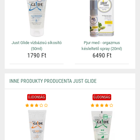
Just Glide vízbázisú síkosító
Pjur med - orgazmus
(50ml)
késleltető spray (20ml)
1790 Ft
6490 Ft
INNE PRODUKTY PRODUCENTA JUST GLIDE
ÚJDONSÁG
ÚJDONSÁG