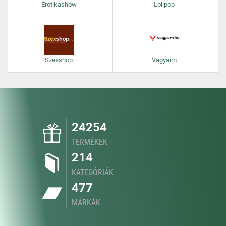
Erotikashow
Lolipop
Szexshop
Vagyaim
24254
TERMÉKEK
214
KATEGÓRIÁK
477
MÁRKÁK