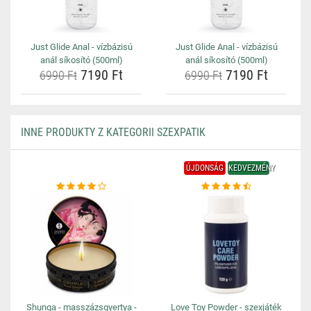
Just Glide Anal - vízbázisú
Just Glide Anal - vízbázisú
anál síkosító (500ml)
anál síkosító (500ml)
7190 Ft
7190 Ft
6990 Ft
6990 Ft
INNE PRODUKTY Z KATEGORII SZEXPATIK
ÚJDONSÁG
KEDVEZMÉNY
Shunga - masszázsgyertya -
Love Toy Powder - szexjáték