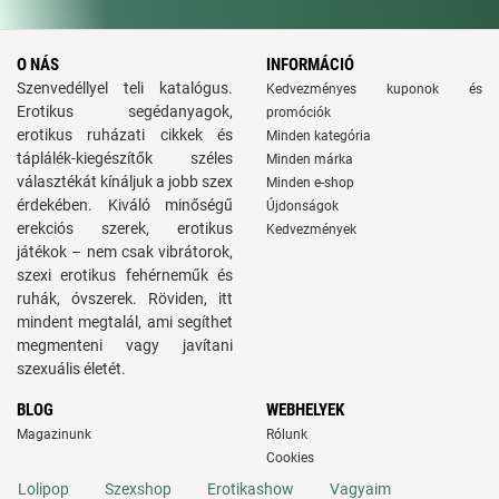
O NÁS
INFORMÁCIÓ
Szenvedéllyel teli katalógus.
Kedvezményes kuponok és
Erotikus segédanyagok,
promóciók
erotikus ruházati cikkek és
Minden kategória
táplálék-kiegészítők széles
Minden márka
választékát kínáljuk a jobb szex
Minden e-shop
érdekében. Kiváló minőségű
Újdonságok
erekciós szerek, erotikus
Kedvezmények
játékok – nem csak vibrátorok,
szexi erotikus fehérneműk és
ruhák, óvszerek. Röviden, itt
mindent megtalál, ami segíthet
megmenteni vagy javítani
szexuális életét.
BLOG
WEBHELYEK
Magazinunk
Rólunk
Cookies
Lolipop
Szexshop
Erotikashow
Vagyaim