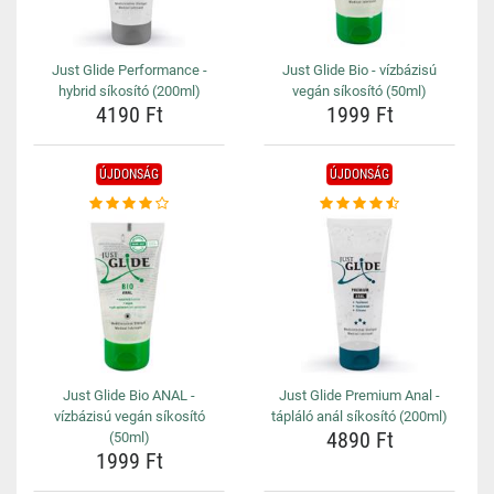
Just Glide Performance -
Just Glide Bio - vízbázisú
hybrid síkosító (200ml)
vegán síkosító (50ml)
4190 Ft
1999 Ft
ÚJDONSÁG
ÚJDONSÁG
Just Glide Bio ANAL -
Just Glide Premium Anal -
vízbázisú vegán síkosító
tápláló anál síkosító (200ml)
4890 Ft
(50ml)
1999 Ft