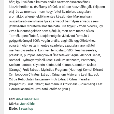
bőrt, így kiválóan alkalmas anális szexhez összetevőinek
köszönhetően az érzékeny bőrűek is bátran használhatják Teljesen
olaj- és zsírmentes - nem hagy foltot Színtelen, szagtalan,
aromáktól, allergénektől mentes készítmény Maximálisan
óvszerbarát - nem károsítja az anyagot bármilyen anyagú szex-
játékszerrel, vibrátorral használható Erre figyelj: vízben oldódik, így
vizes huncutságokhoz nem ajánljuk, mert nem marad síkos
Termék specifikáció, tulajdonságok: vízbázisú formula 7
gyógynövénnyel 100% vegán anális, vaginális együttlétekhez
egyaránt olaj- és zsírmentes színtelen, szagtalan, aromáktól
mentes óvszerbarát könnyen lemosható 500ml-es kiszerelés,
praktikus, pumpás adagolóval Összetevők: Aqua, Alcohol Denat,
Sorbitol, Hydroxyethylcellulose, Sodium Benzoate, Panthenol,
Sodium Lactate, Glycerin, Citric Acid, Citrus Aurantium Dulcis
(Orange) Fruit Extract, Myristica Fragrans (Nutmeg) Kernel Extract,
Cymbopogon Citratus Extract, Origanum Majorana Leaf Extract,
Citrus Reticulata (Tangerine) Fruti Extract, Citrus Paradisi
(Grapefruit) Fruit Extract, Rosmarinus Officinalis (Rosemary) Leaf
ExtractHasználati útmutató letöltése (PDF)
Ean:
4024144631438
Márka:
Just Glide
Eladó:
Szexshop