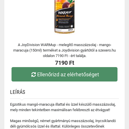
A JoyDivision WARMup - melegítő masszázsolaj - mango-
maracuja (150ml) terméket a Joydivision gyártótól a szexero.hu
oldalon 7190 Ft - ért találja.
7190 Ft
Ellenőrizd az elérhetőséget
LEÍRÁS
Egzotikus mangó-maracuja illattal és ízzel készülő masszázsolaj,
mely minden tekintetben maximálisan felébreszti az étvágyat!
Magas minőségű, német gyártmányú masszázsolaj, ínycsiklandó
déli gyümölcsös ízzel és illattal. Különleges összetevőinek