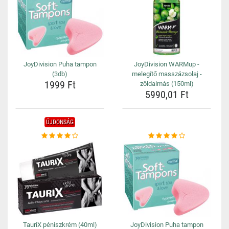
JoyDivision Puha tampon
JoyDivision WARMup -
(3db)
melegítő masszázsolaj -
1999 Ft
zöldalmás (150ml)
5990,01 Ft
ÚJDONSÁG
TauriX péniszkrém (40ml)
JoyDivision Puha tampon