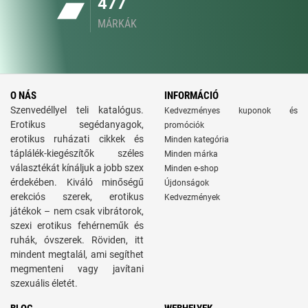
477
MÁRKÁK
O NÁS
INFORMÁCIÓ
Szenvedéllyel teli katalógus.
Kedvezményes kuponok és
Erotikus segédanyagok,
promóciók
erotikus ruházati cikkek és
Minden kategória
táplálék-kiegészítők széles
Minden márka
választékát kínáljuk a jobb szex
Minden e-shop
érdekében. Kiváló minőségű
Újdonságok
erekciós szerek, erotikus
Kedvezmények
játékok – nem csak vibrátorok,
szexi erotikus fehérneműk és
ruhák, óvszerek. Röviden, itt
mindent megtalál, ami segíthet
megmenteni vagy javítani
szexuális életét.