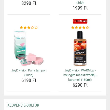
8290 Ft
(3db)
1999 Ft
ÚJDONSÁG
JoyDivision Puha tampon
JoyDivision WARMup -
(10db)
melegítő masszázsolaj -
6190 Ft
karamell (150ml)
6290 Ft
KEDVENC E-BOLTOK