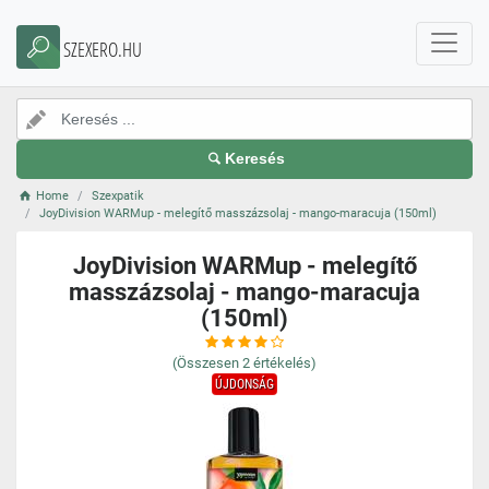
SZEXERO.HU
Keresés
Home
Szexpatik
JoyDivision WARMup - melegítő masszázsolaj - mango-maracuja (150ml)
JoyDivision WARMup - melegítő
masszázsolaj - mango-maracuja
(150ml)
(Összesen
2
értékelés)
ÚJDONSÁG