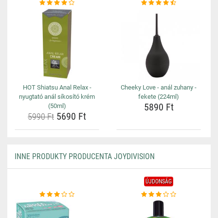
HOT Shiatsu Anal Relax -
Cheeky Love - anál zuhany -
nyugtató anál síkosító krém
fekete (224ml)
5890 Ft
(50ml)
5690 Ft
5990 Ft
INNE PRODUKTY PRODUCENTA JOYDIVISION
ÚJDONSÁG