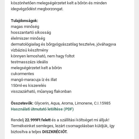
köszönhetően melegségérzetet kelt a bőrön és minden
idegvégződést megborzongat.
Tulajdonságok:
magas minőség
hosszantartó síkosság
élelmiszer minőség
dermatológiailag és bőrgyógyászatilag tesztelve, jóváhagyva
vízbázisú készítmény
könnyen lemosható, nem hagy foltot
testmasszázs ideális
melegségérzetet kelt a bőrön
cukormentes
mangó-maracuja íz és illat
150ml-es kiszerelés
visszazárható, műanyag flakonban
Összetevők:
Glycerin, Aqua, Aroma, Limonene, C.I.15985
Használati útmutató letöltése (PDF)
Rendelj
22.999Ft felett
és a szállítási költséget mi álljuk!
Termékeinket semleges, lezárt csomagolásban küldjük, így
biztosítva a teljes
DISZKRÉCIÓT.