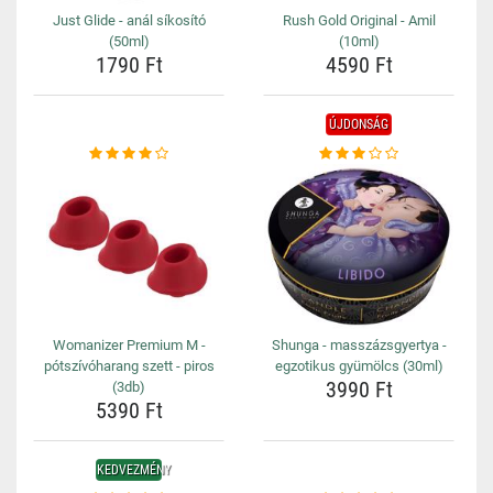
Just Glide - anál síkosító
Rush Gold Original - Amil
(50ml)
(10ml)
1790 Ft
4590 Ft
ÚJDONSÁG
Womanizer Premium M -
Shunga - masszázsgyertya -
pótszívóharang szett - piros
egzotikus gyümölcs (30ml)
3990 Ft
(3db)
5390 Ft
KEDVEZMÉNY