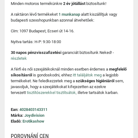
Minden motoros termékünkre
2 év jótállást
biztosítunk!
A raktáron lévő termékeket
1 munkanap
alatt kiszállítjuk vagy
budapesti szexshopunkban azonnal átvehetőek:
Cím: 1097 Budapest, Ecseri út 14-16.
Nyitva tartás: H-P: 9:30-18:00
30 napos pénzvisszafizetési
garanciát biztosítunk Neked! -
részletek
A férfi és női szexjátékoknál minden esetben érdemes a
megfelelő
síkosításról
is gondoskodni, ehhez
itt találjátok meg
a legjobb
termékeket. Ne feledkezzetek meg a
szükséges higiéniáról
sem,
javasoljuk, hogy a szexjátékokat kifejezetten az ezekre
tervezett
tisztítószerekkel tisztítsátok,
illetve tartsátok karban.
Ean:
4028403143311
Márka:
Joydivision
Eladó:
Erotikashow
POROVNÁNÍ CEN