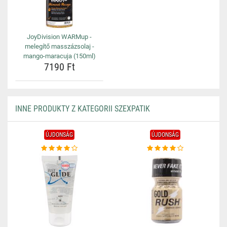
JoyDivision WARMup -
melegítő masszázsolaj -
mango-maracuja (150ml)
7190 Ft
INNE PRODUKTY Z KATEGORII SZEXPATIK
ÚJDONSÁG
ÚJDONSÁG