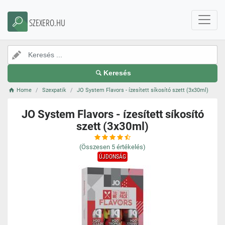
SZEXERO.HU
Keresés
Home
Szexpatik
JO System Flavors - ízesített síkosító szett (3x30ml)
JO System Flavors - ízesített síkosító
szett (3x30ml)
(Összesen
5
értékelés)
ÚJDONSÁG