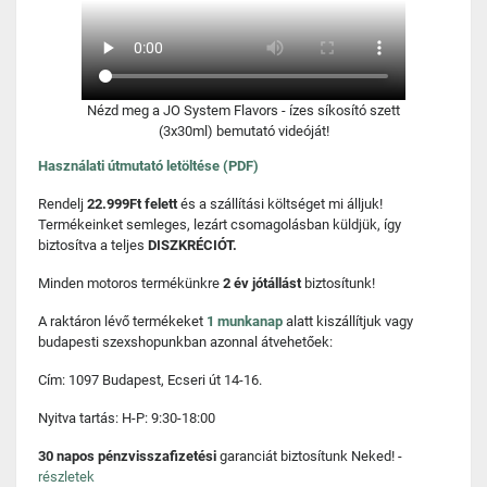
Nézd meg a JO System Flavors - ízes síkosító szett
(3x30ml) bemutató videóját!
Használati útmutató letöltése (PDF)
Rendelj
22.999Ft felett
és a szállítási költséget mi álljuk!
Termékeinket semleges, lezárt csomagolásban küldjük, így
biztosítva a teljes
DISZKRÉCIÓT.
Minden motoros termékünkre
2 év jótállást
biztosítunk!
A raktáron lévő termékeket
1 munkanap
alatt kiszállítjuk vagy
budapesti szexshopunkban azonnal átvehetőek:
Cím: 1097 Budapest, Ecseri út 14-16.
Nyitva tartás: H-P: 9:30-18:00
30 napos pénzvisszafizetési
garanciát biztosítunk Neked! -
részletek