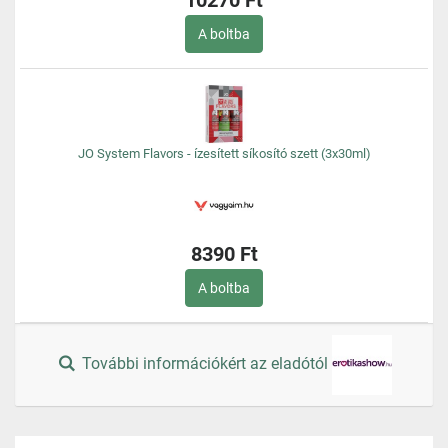
10270 Ft
A boltba
JO System Flavors - ízesített síkosító szett (3x30ml)
8390 Ft
A boltba
További információkért az eladótól