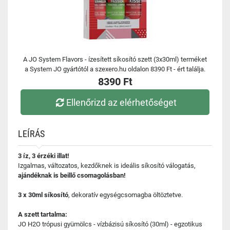
A JO System Flavors - ízesített síkosító szett (3x30ml) terméket
a System JO gyártótól a szexero.hu oldalon 8390 Ft - ért találja.
8390 Ft
Ellenőrizd az elérhetőséget
LEÍRÁS
3 íz, 3 érzéki illat!
Izgalmas, változatos, kezdőknek is ideális síkosító válogatás,
ajándéknak is beillő csomagolásban!
3 x 30ml síkosító
, dekoratív egységcsomagba öltöztetve.
A szett tartalma:
JO H2O trópusi gyümölcs - vízbázisú síkosító (30ml) - egzotikus