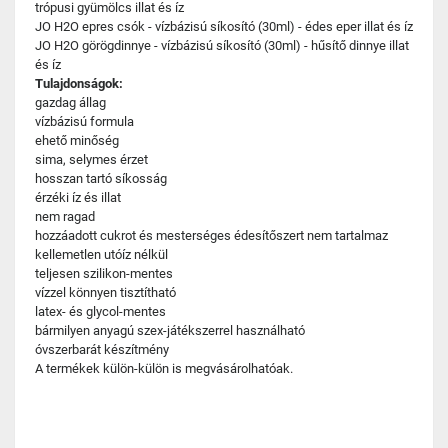
trópusi gyümölcs illat és íz
JO H2O epres csók - vízbázisú síkosító (30ml) - édes eper illat és íz
JO H2O görögdinnye - vízbázisú síkosító (30ml) - hűsítő dinnye illat
és íz
Tulajdonságok:
gazdag állag
vízbázisú formula
ehető minőség
sima, selymes érzet
hosszan tartó síkosság
érzéki íz és illat
nem ragad
hozzáadott cukrot és mesterséges édesítőszert nem tartalmaz
kellemetlen utóíz nélkül
teljesen szilikon-mentes
vízzel könnyen tisztítható
latex- és glycol-mentes
bármilyen anyagú szex-játékszerrel használható
óvszerbarát készítmény
A termékek külön-külön is megvásárolhatóak.