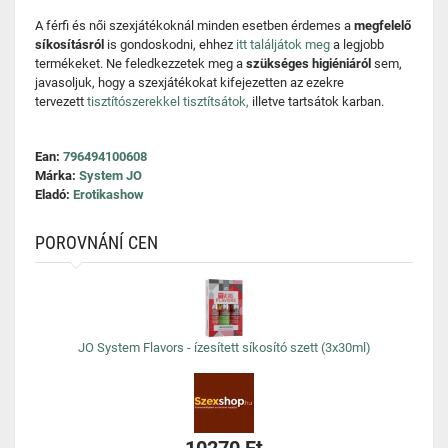
A férfi és női szexjátékoknál minden esetben érdemes a
megfelelő
síkosításról
is gondoskodni, ehhez
itt találjátok meg
a legjobb
termékeket. Ne feledkezzetek meg a
szükséges higiéniáról
sem,
javasoljuk, hogy a szexjátékokat kifejezetten az ezekre
tervezett
tisztítószerekkel tisztítsátok,
illetve tartsátok karban.
Ean:
796494100608
Márka:
System JO
Eladó:
Erotikashow
POROVNÁNÍ CEN
JO System Flavors - ízesített síkosító szett (3x30ml)