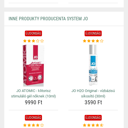
INNE PRODUKTY PRODUCENTA SYSTEM JO
ÚJDONSÁG
ÚJDONSÁG
JO ATOMIC - klitorisz
JO H2O Original - vízbázisú
stimuláló gél nőknek (10ml)
síkosító (30ml)
9990 Ft
3590 Ft
ÚJDONSÁG
ÚJDONSÁG