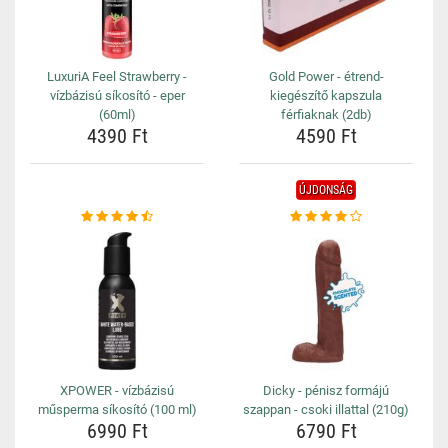
LuxuriA Feel Strawberry -
Gold Power - étrend-
vízbázisú síkosító - eper
kiegészítő kapszula
(60ml)
férfiaknak (2db)
4390 Ft
4590 Ft
ÚJDONSÁG
XPOWER - vízbázisú
Dicky - pénisz formájú
műsperma síkosító (100 ml)
szappan - csoki illattal (210g)
6990 Ft
6790 Ft