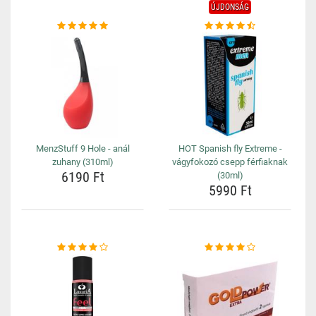
ÚJDONSÁG
MenzStuff 9 Hole - anál
HOT Spanish fly Extreme -
zuhany (310ml)
vágyfokozó csepp férfiaknak
6190 Ft
(30ml)
5990 Ft