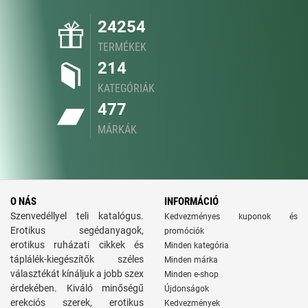
24254
TERMÉKEK
214
KATEGÓRIÁK
477
MÁRKÁK
O NÁS
INFORMÁCIÓ
Szenvedéllyel teli katalógus.
Kedvezményes kuponok és
Erotikus segédanyagok,
promóciók
erotikus ruházati cikkek és
Minden kategória
táplálék-kiegészítők széles
Minden márka
választékát kínáljuk a jobb szex
Minden e-shop
érdekében. Kiváló minőségű
Újdonságok
erekciós szerek, erotikus
Kedvezmények