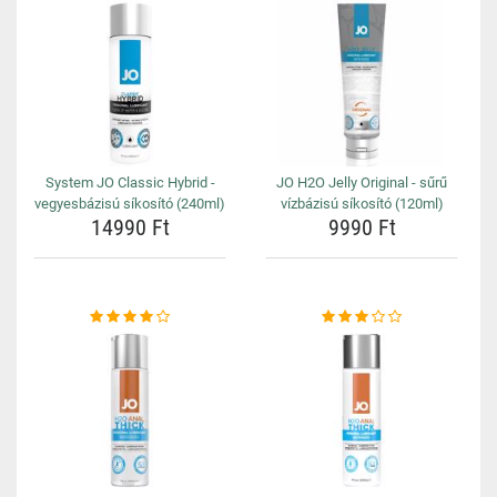
System JO Classic Hybrid -
JO H2O Jelly Original - sűrű
vegyesbázisú síkosító (240ml)
vízbázisú síkosító (120ml)
14990 Ft
9990 Ft