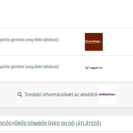
ógyűrűs gömbös üveg dildó (átlátszó)
ógyűrűs gömbös üveg dildó (átlátszó)
További információkért az eladótól
FOGÓGYŰRŰS GÖMBÖS ÜVEG DILDÓ (ÁTLÁTSZÓ)