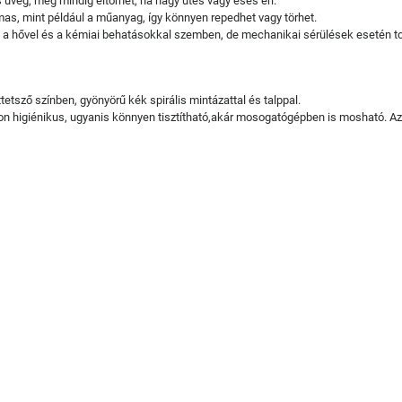
veg, még mindig eltörhet, ha nagy ütés vagy esés éri.
s, mint például a műanyag, így könnyen repedhet vagy törhet.
b a hővel és a kémiai behatásokkal szemben, de mechanikai sérülések esetén to
ttetsző színben, gyönyörű kék spirális mintázattal és talppal.
on higiénikus, ugyanis könnyen tisztítható,akár mosogatógépben is mosható. Az