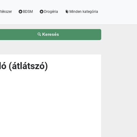
tékszer
BDSM
Drogéria
Minden kategória
Keresés
ó (átlátszó)