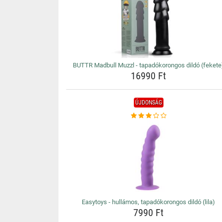
BUTTR Madbull Muzzl - tapadókorongos dildó (fekete
16990 Ft
ÚJDONSÁG
Easytoys - hullámos, tapadókorongos dildó (lila)
7990 Ft