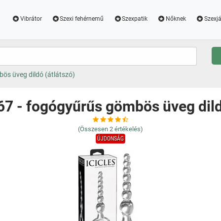
Vibrátor
Szexi fehérnemű
Szexpatik
Nőknek
Szexjá
bös üveg dildó (átlátszó)
 67 - fogógyűrűs gömbös üveg dild
(Összesen
2
értékelés)
ÚJDONSÁG