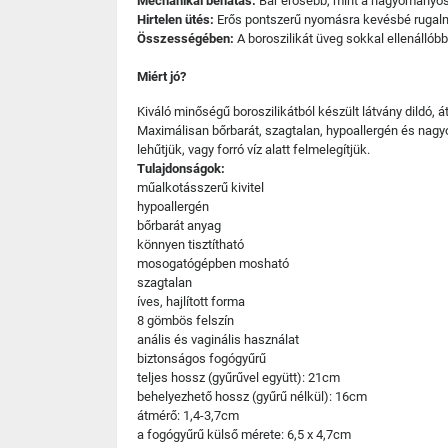
Mechanikai behatás:
Bár erősebb, mint a hagyományos ü
Hirtelen ütés:
Erős pontszerű nyomásra kevésbé rugalma
Összességében:
A boroszilikát üveg sokkal ellenállób
Miért jó?
Kiváló minőségű boroszilikátból készült látvány dildó, á
Maximálisan bőrbarát, szagtalan, hypoallergén és nagy
lehűtjük, vagy forró víz alatt felmelegítjük.
Tulajdonságok:
műalkotásszerű kivitel
hypoallergén
bőrbarát anyag
könnyen tisztítható
mosogatógépben mosható
szagtalan
íves, hajlított forma
8 gömbös felszín
anális és vaginális használat
biztonságos fogógyűrű
teljes hossz (gyűrűvel együtt): 21cm
behelyezhető hossz (gyűrű nélkül): 16cm
átmérő: 1,4-3,7cm
a fogógyűrű külső mérete: 6,5 x 4,7cm