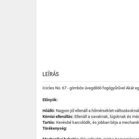
LEÍRÁS
Icicles No. 67 - gömbös üvegdildó fogógyűrűvel Akár e
Előnyök:
Hőálló:
Nagyon jól ellenáll a hőmérséklet-változásokna
Kémiai ellenállás:
Ellenáll a savaknak, lúgoknak és má
Tartós:
Kevésbé karcolódik, és jobban bírja a mechanik
Törékenység: