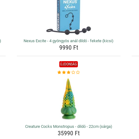
)
Nexus Excite - 4 gyöngyös anál dildó - fekete (kicsi)
9990 Ft
ÚJDONSÁG
Creature Cocks Monstropus - dildó - 22cm (sárga)
35990 Ft