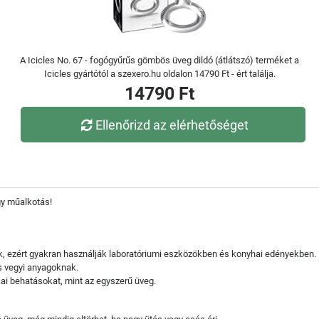
A Icicles No. 67 - fogógyűrűs gömbös üveg dildó (átlátszó) terméket a
Icicles gyártótól a szexero.hu oldalon 14790 Ft - ért találja.
14790 Ft
Ellenőrizd az elérhetőséget
gy műalkotás!
k, ezért gyakran használják laboratóriumi eszközökben és konyhai edényekben.
s vegyi anyagoknak.
ai behatásokat, mint az egyszerű üveg.