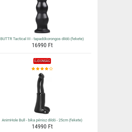
BUTTR Tactical III - tapadókorongos dildó (fekete)
16990 Ft
ÚJDONSÁG
AnimHole Bull - bika pénisz dildó - 25cm (fekete)
14990 Ft