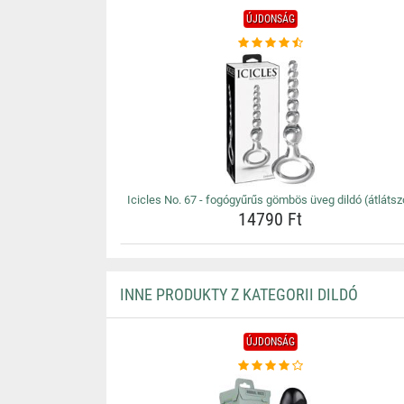
ÚJDONSÁG
Icicles No. 67 - fogógyűrűs gömbös üveg dildó (átlátsz
14790 Ft
INNE PRODUKTY Z KATEGORII DILDÓ
ÚJDONSÁG