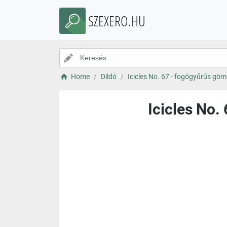
SZEXERO.HU
Home
Dildó
Icicles No. 67 - fogógyűrűs göm
Icicles No.