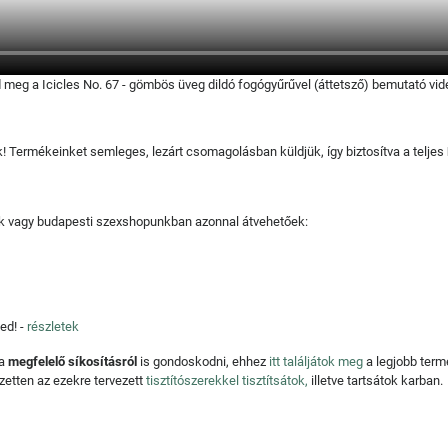
 meg a Icicles No. 67 - gömbös üveg dildó fogógyűrűvel (áttetsző) bemutató vide
juk! Termékeinket semleges, lezárt csomagolásban küldjük, így biztosítva a teljes
tjuk vagy budapesti szexshopunkban azonnal átvehetőek:
ed! -
részletek
 a
megfelelő síkosításról
is gondoskodni, ehhez
itt találjátok meg
a legjobb ter
zetten az ezekre tervezett
tisztítószerekkel tisztítsátok,
illetve tartsátok karban.