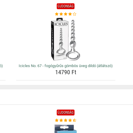
ÚJDONSÁG
ó)
Icicles No. 67 - fogógyűrűs gömbös üveg dildó (átlátszó)
14790 Ft
ÚJDONSÁG