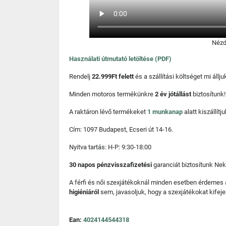
Nézd
Használati útmutató letöltése (PDF)
Rendelj
22.999Ft felett
és a szállítási költséget mi áll
Minden motoros termékünkre
2 év jótállást
biztosítunk!
A raktáron lévő termékeket
1 munkanap
alatt kiszállí
Cím: 1097 Budapest, Ecseri út 14-16.
Nyitva tartás: H-P: 9:30-18:00
30 napos pénzvisszafizetési
garanciát biztosítunk Nek
A férfi és női szexjátékoknál minden esetben érdemes
higiéniáról
sem, javasoljuk, hogy a szexjátékokat kifeje
Ean:
4024144544318