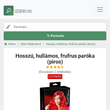
SZEXERO.HU
Keresés
Home
Szexi fehérnemű
Hosszú, hullámos, frufrus paróka (piros)
Hosszú, hullámos, frufrus paróka
(piros)
(Összesen
2
értékelés)
ÚJDONSÁG