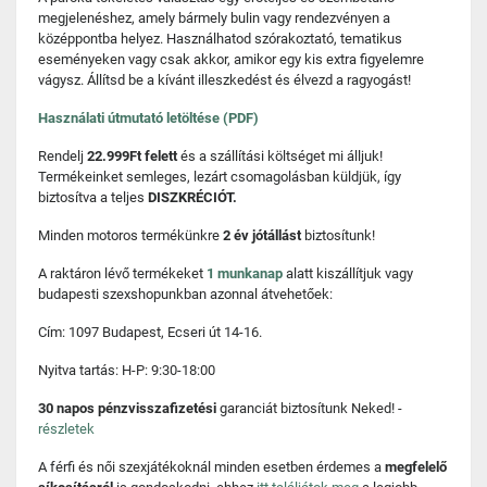
megjelenéshez, amely bármely bulin vagy rendezvényen a
középpontba helyez. Használhatod szórakoztató, tematikus
eseményeken vagy csak akkor, amikor egy kis extra figyelemre
vágysz. Állítsd be a kívánt illeszkedést és élvezd a ragyogást!
Használati útmutató letöltése (PDF)
Rendelj
22.999Ft felett
és a szállítási költséget mi álljuk!
Termékeinket semleges, lezárt csomagolásban küldjük, így
biztosítva a teljes
DISZKRÉCIÓT.
Minden motoros termékünkre
2 év jótállást
biztosítunk!
A raktáron lévő termékeket
1 munkanap
alatt kiszállítjuk vagy
budapesti szexshopunkban azonnal átvehetőek:
Cím: 1097 Budapest, Ecseri út 14-16.
Nyitva tartás: H-P: 9:30-18:00
30 napos pénzvisszafizetési
garanciát biztosítunk Neked! -
részletek
A férfi és női szexjátékoknál minden esetben érdemes a
megfelelő