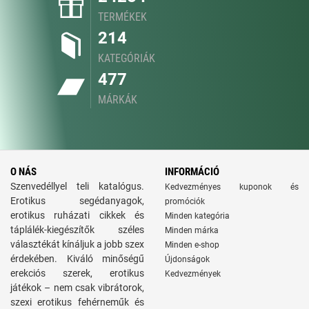
TERMÉKEK
214
KATEGÓRIÁK
477
MÁRKÁK
O NÁS
INFORMÁCIÓ
Szenvedéllyel teli katalógus.
Kedvezményes kuponok és
Erotikus segédanyagok,
promóciók
erotikus ruházati cikkek és
Minden kategória
táplálék-kiegészítők széles
Minden márka
választékát kínáljuk a jobb szex
Minden e-shop
érdekében. Kiváló minőségű
Újdonságok
erekciós szerek, erotikus
Kedvezmények
játékok – nem csak vibrátorok,
szexi erotikus fehérneműk és