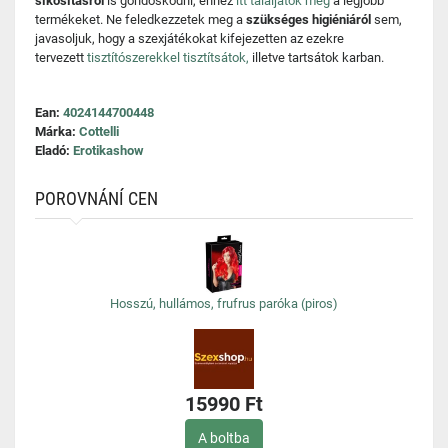
síkosításról
is gondoskodni, ehhez
itt találjátok meg
a legjobb
termékeket. Ne feledkezzetek meg a
szükséges higiéniáról
sem,
javasoljuk, hogy a szexjátékokat kifejezetten az ezekre
tervezett
tisztítószerekkel tisztítsátok,
illetve tartsátok karban.
Ean:
4024144700448
Márka:
Cottelli
Eladó:
Erotikashow
POROVNÁNÍ CEN
Hosszú, hullámos, frufrus paróka (piros)
15990 Ft
A boltba