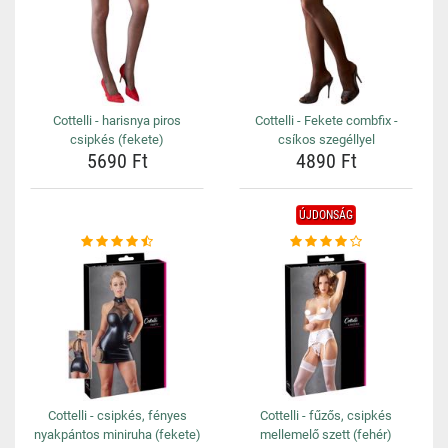
Cottelli - harisnya piros
Cottelli - Fekete combfix -
csipkés (fekete)
csíkos szegéllyel
5690 Ft
4890 Ft
ÚJDONSÁG
Cottelli - csipkés, fényes
Cottelli - fűzős, csipkés
nyakpántos miniruha (fekete)
mellemelő szett (fehér)