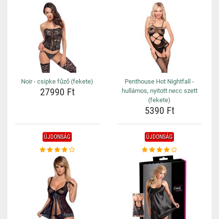
Noir - csipke fűző (fekete)
Penthouse Hot Nightfall -
27990 Ft
hullámos, nyitott necc szett
(fekete)
5390 Ft
ÚJDONSÁG
ÚJDONSÁG