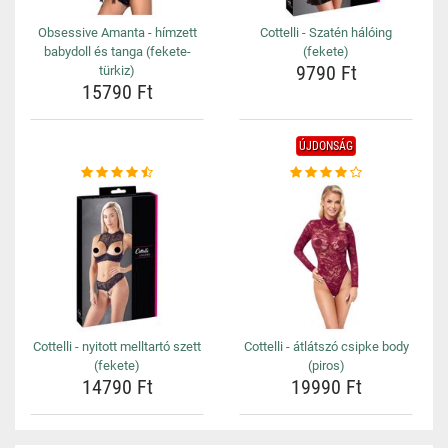
Obsessive Amanta - hímzett
Cottelli - Szatén hálóing
babydoll és tanga (fekete-
(fekete)
9790 Ft
türkiz)
15790 Ft
ÚJDONSÁG
Cottelli - nyitott melltartó szett
Cottelli - átlátszó csipke body
(fekete)
(piros)
14790 Ft
19990 Ft