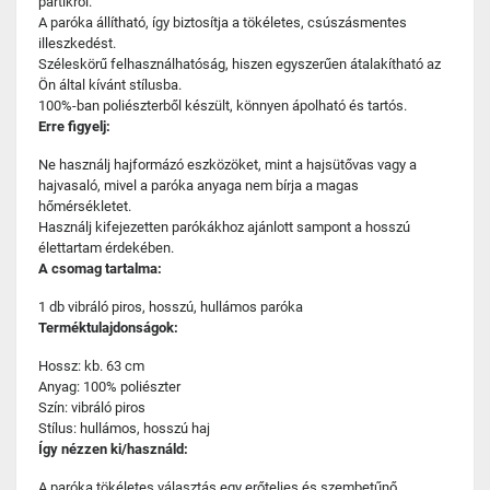
partikról.
A paróka állítható, így biztosítja a tökéletes, csúszásmentes
illeszkedést.
Széleskörű felhasználhatóság, hiszen egyszerűen átalakítható az
Ön által kívánt stílusba.
100%-ban poliészterből készült, könnyen ápolható és tartós.
Erre figyelj:
Ne használj hajformázó eszközöket, mint a hajsütővas vagy a
hajvasaló, mivel a paróka anyaga nem bírja a magas
hőmérsékletet.
Használj kifejezetten parókákhoz ajánlott sampont a hosszú
élettartam érdekében.
A csomag tartalma:
1 db vibráló piros, hosszú, hullámos paróka
Terméktulajdonságok:
Hossz: kb. 63 cm
Anyag: 100% poliészter
Szín: vibráló piros
Stílus: hullámos, hosszú haj
Így nézzen ki/használd:
A paróka tökéletes választás egy erőteljes és szembetűnő