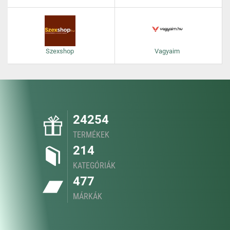
Szexshop
Vagyaim
24254
TERMÉKEK
214
KATEGÓRIÁK
477
MÁRKÁK