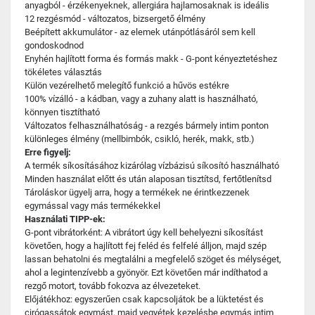
anyagból - érzékenyeknek, allergiára hajlamosaknak is ideális
12 rezgésmód - változatos, bizsergető élmény
Beépített akkumulátor - az elemek utánpótlásáról sem kell
gondoskodnod
Enyhén hajlított forma és formás makk - G-pont kényeztetéshez
tökéletes választás
Külön vezérelhető melegítő funkció a hűvös estékre
100% vízálló - a kádban, vagy a zuhany alatt is használható,
könnyen tisztítható
Változatos felhasználhatóság - a rezgés bármely intim ponton
különleges élmény (mellbimbók, csikló, herék, makk, stb.)
Erre figyelj:
A termék síkosításához kizárólag vízbázisú síkosító használható
Minden használat előtt és után alaposan tisztítsd, fertőtlenítsd
Tároláskor ügyelj arra, hogy a termékek ne érintkezzenek
egymással vagy más termékekkel
Használati TIPP-ek:
G-pont vibrátorként: A vibrátort úgy kell behelyezni síkosítást
követően, hogy a hajlított fej feléd és felfelé álljon, majd szép
lassan behatolni és megtalálni a megfelelő szöget és mélységet,
ahol a legintenzívebb a gyönyör. Ezt követően már indíthatod a
rezgő motort, tovább fokozva az élvezeteket.
Előjátékhoz: egyszerűen csak kapcsoljátok be a lüktetést és
cirógassátok egymást, majd vegyétek kezelésbe egymás intim