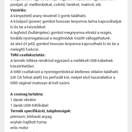
pontjait, pl. mellbimbókat, csiklót, heréket, makkot, stb.
Vezérlés:
A kényeztető arany részénél 3 gomb található.
A középső (power) gombot hosszan lenyomva tartva kapcsolhatjuk
ki és be a készüléket.
A legfelső (hullámjeles) gombot megnyomva elindul a rezgés,
további nyomogatással a rezgőmódok között váltogathatunk.
Az alsó (H jelű) gombot hosszan lenyomva kapcsolható ki és be a
melegítő funkció.
Töltő csatlakoztatás:
A termék töltése rendkívül egyszerű a mellékelt USB-kábelnek
köszönhetően.
A töltő csatlakozó a nyomógombokkal átellenes oldalon található
(UK CA felirat alatt) kis perforált kör, melyet első használatkor a
töltő végével óvatosan át kell szúrni.
A csomag tartalma:
1 darab vibrátor
1 darab USB-töltőkábel
Termék specifikáció, tulajdonságok:
prémium, bőrbarát anyag
enyhén hajlított forma
erős motor