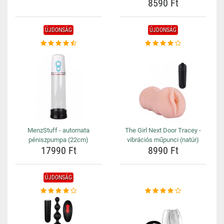
8590 Ft
ÚJDONSÁG
ÚJDONSÁG
MenzStuff - automata
The Girl Next Door Tracey -
péniszpumpa (22cm)
vibrációs műpunci (natúr)
17990 Ft
8990 Ft
ÚJDONSÁG