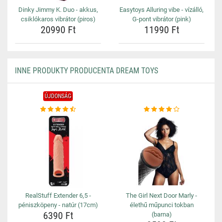
Dinky Jimmy K. Duo - akkus,
Easytoys Alluring vibe - vízálló,
csiklókaros vibrátor (piros)
G-pont vibrátor (pink)
20990 Ft
11990 Ft
INNE PRODUKTY PRODUCENTA DREAM TOYS
ÚJDONSÁG
RealStuff Extender 6,5 -
The Girl Next Door Marly -
péniszköpeny - natúr (17cm)
élethű műpunci tokban
6390 Ft
(barna)