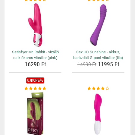
Satisfyer Mr. Rabbit - vízálló
Sex HD Sunshine - akkus,
csiklókaros vibrátor (pink)
barázdált G-pont vibrátor (lila)
16290 Ft
11995 Ft
14990 Ft
ÚJDONSÁG