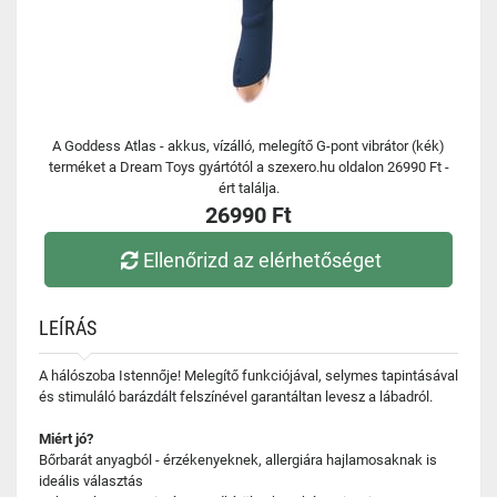
A Goddess Atlas - akkus, vízálló, melegítő G-pont vibrátor (kék)
terméket a Dream Toys gyártótól a szexero.hu oldalon 26990 Ft -
ért találja.
26990 Ft
Ellenőrizd az elérhetőséget
LEÍRÁS
A hálószoba Istennője! Melegítő funkciójával, selymes tapintásával
és stimuláló barázdált felszínével garantáltan levesz a lábadról.
Miért jó?
Bőrbarát anyagból - érzékenyeknek, allergiára hajlamosaknak is
ideális választás