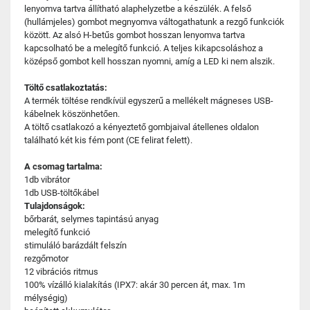
lenyomva tartva állítható alaphelyzetbe a készülék. A felső
(hullámjeles) gombot megnyomva váltogathatunk a rezgő funkciók
között. Az alsó H-betűs gombot hosszan lenyomva tartva
kapcsolható be a melegítő funkció. A teljes kikapcsoláshoz a
középső gombot kell hosszan nyomni, amíg a LED ki nem alszik.
Töltő csatlakoztatás:
A termék töltése rendkívül egyszerű a mellékelt mágneses USB-
kábelnek köszönhetően.
A töltő csatlakozó a kényeztető gombjaival átellenes oldalon
található két kis fém pont (CE felirat felett).
A csomag tartalma:
1db vibrátor
1db USB-töltőkábel
Tulajdonságok:
bőrbarát, selymes tapintású anyag
melegítő funkció
stimuláló barázdált felszín
rezgőmotor
12 vibrációs ritmus
100% vízálló kialakítás (IPX7: akár 30 percen át, max. 1m
mélységig)