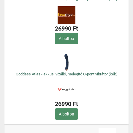
26990 Ft
A boltba
Goddess Atlas - akkus, vízálló, melegítő G-pont vibrátor (kék)
26990 Ft
A boltba