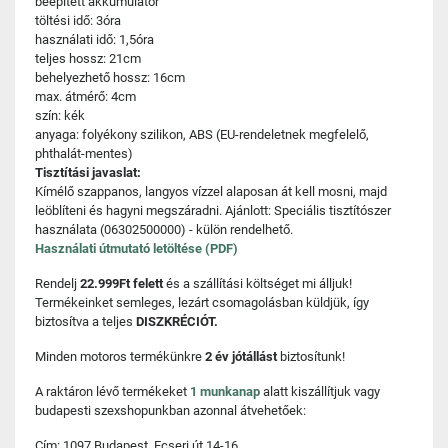
beépített akkumulátor
töltési idő: 3óra
használati idő: 1,5óra
teljes hossz: 21cm
behelyezhető hossz: 16cm
max. átmérő: 4cm
szín: kék
anyaga: folyékony szilikon, ABS (EU-rendeletnek megfelelő,
phthalát-mentes)
Tisztítási javaslat:
Kímélő szappanos, langyos vízzel alaposan át kell mosni, majd
leöblíteni és hagyni megszáradni. Ajánlott: Speciális tisztítószer
használata (06302500000) - külön rendelhető.
Használati útmutató letöltése (PDF)
Rendelj
22.999Ft felett
és a szállítási költséget mi álljuk!
Termékeinket semleges, lezárt csomagolásban küldjük, így
biztosítva a teljes
DISZKRÉCIÓT.
Minden motoros termékünkre
2 év jótállást
biztosítunk!
A raktáron lévő termékeket
1 munkanap
alatt kiszállítjuk vagy
budapesti szexshopunkban azonnal átvehetőek:
Cím: 1097 Budapest, Ecseri út 14-16.