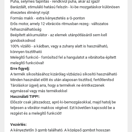
Puha, selymes tapintás - rendkívül puha, akár az igazi!
Barázdált, stimuláló hatású felszín - ki-be mozgatáskor különösen
élvezetes élményt nyújt
Formás makk - extra kényeztetés a G-ponton
Erős motor, amely 12 vibrációs ritmusban rezeg - változatos
felhasználhatóság
Beépített akkumulátor - az elemek utánpótlásáról sem kell
gondoskodnod
100% vízálló - a kádban, vagy a zuhany alatt is használható,
könnyen tisztítható
Melegítő funkció - forrósítsd fel a hangulatot a vibrátorba épített
melegítő funkcióval!
Erre figyelj:
A termék síkosításához kizárólag vízbázisú síkosító használható
Minden használat előtt és után alaposan tisztítsd, fertőtlenítsd
Tároláskor ügyelj arra, hogy a termékek ne érintkezzenek
egymással vagy más termékekkel
Használati TIPP!:
Először csak játszadozz, apró ki-bemozgásokkal, majd hatolj be
teljesen a vibrátor makkos végével. Ezt követően kapcsold be a
rezgést és a melegítő funkciót!
Vezérlés:
A kényeztetőn 3 gomb található. A középső gombot hosszan