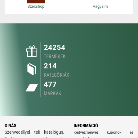
Szexshop
Vagyaim
24254
TERMÉKEK
214
KATEGÓRIÁK
477
MÁRKÁK
O NÁS
INFORMÁCIÓ
Szenvedéllyel teli katalógus.
Kedvezményes kuponok és