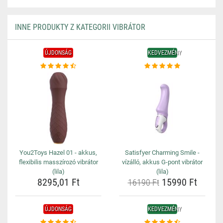
INNE PRODUKTY Z KATEGORII VIBRÁTOR
ÚJDONSÁG
KEDVEZMÉNY
You2Toys Hazel 01 - akkus,
Satisfyer Charming Smile -
flexibilis masszírozó vibrátor
vízálló, akkus G-pont vibrátor
(lila)
(lila)
8295,01 Ft
15990 Ft
16190 Ft
ÚJDONSÁG
KEDVEZMÉNY