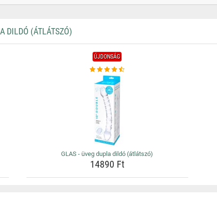
 DILDÓ (ÁTLÁTSZÓ)
ÚJDONSÁG
GLAS - üveg dupla dildó (átlátszó)
14890 Ft