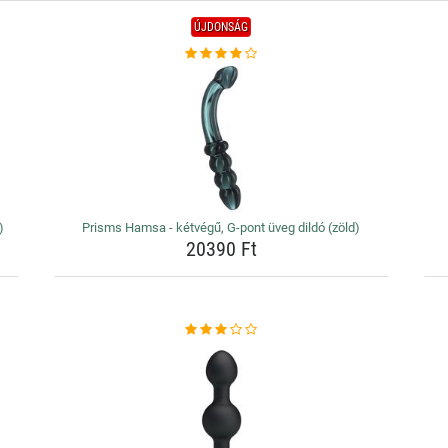
ÚJDONSÁG
)
Prisms Hamsa - kétvégű, G-pont üveg dildó (zöld)
20390 Ft