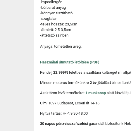
-hypoallergén
-bőrbarát anyag
-könnyen tisztítható
-szagtalan
-teljes hossza: 23,5cm
-átmérő: 2,5-3,5cm
-áttetsző színben
Anyaga: törhetetlen üveg.
Használati útmutató letöltése (PDF)
Rendelj
22.999Ft felett
és a szállítási költséget mi áll
Minden motoros termékünkre
2 év jótállást
biztosítunk!
A raktáron lévő termékeket
1 munkanap
alatt kiszállí
Cím: 1097 Budapest, Ecseri út 14-16.
Nyitva tartás: H-P: 9:30-18:00
30 napos pénzvisszafizetési
garanciát biztosítunk Nek