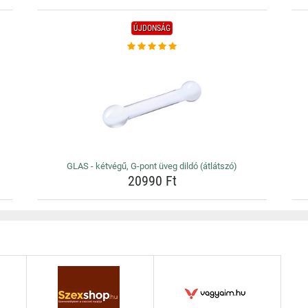
ÚJDONSÁG
GLAS - kétvégű, G-pont üveg dildó (átlátszó)
20990 Ft