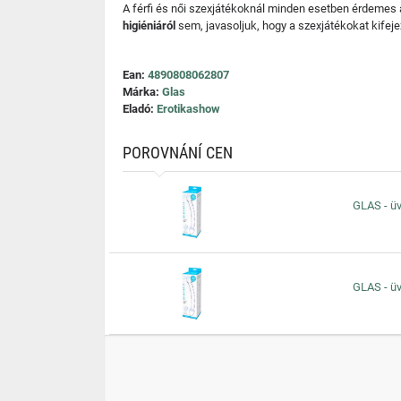
A férfi és női szexjátékoknál minden esetben érdemes
higiéniáról
sem, javasoljuk, hogy a szexjátékokat kifeje
Ean:
4890808062807
Márka:
Glas
Eladó:
Erotikashow
POROVNÁNÍ CEN
GLAS - üv
GLAS - üv