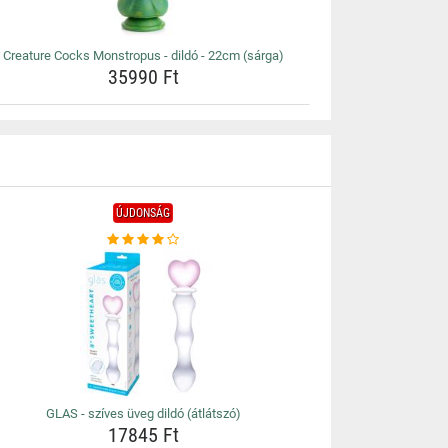
Creature Cocks Monstropus - dildó - 22cm (sárga)
35990 Ft
ÚJDONSÁG
GLAS - szíves üveg dildó (átlátszó)
17845 Ft