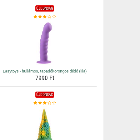
ÚJDONSÁG
Easytoys - hullámos, tapadókorongos dildó (lila)
7990 Ft
ÚJDONSÁG