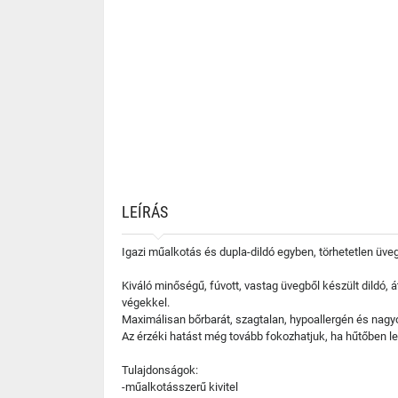
LEÍRÁS
Igazi műalkotás és dupla-dildó egyben, törhetetlen üveg
Kiváló minőségű, fúvott, vastag üvegből készült dildó,
végekkel.
Maximálisan bőrbarát, szagtalan, hypoallergén és nagyo
Az érzéki hatást még tovább fokozhatjuk, ha hűtőben leh
Tulajdonságok:
-műalkotásszerű kivitel