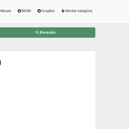
tékszer
BDSM
Drogéria
Minden kategória
Keresés
)