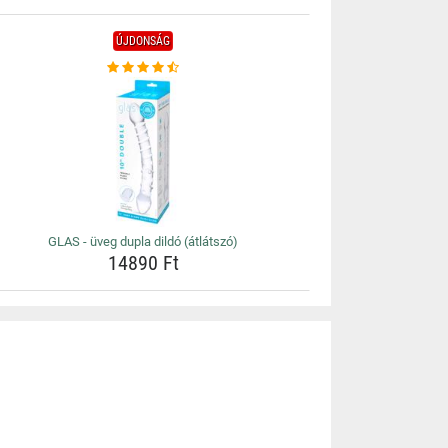
ÚJDONSÁG
GLAS - üveg dupla dildó (átlátszó)
14890 Ft