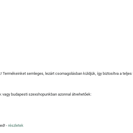
juk! Termékeinket semleges, lezárt csomagolásban küldjük, így biztosítva a teljes
tjuk vagy budapesti szexshopunkban azonnal átvehetőek:
ed! -
részletek