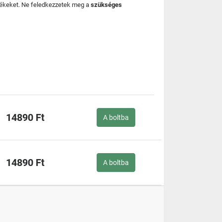
mékeket. Ne feledkezzetek meg a
szükséges
14890 Ft
A boltba
14890 Ft
A boltba