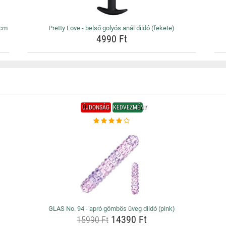
0cm
Pretty Love - belső golyós anál dildó (fekete)
4990 Ft
ÚJDONSÁG
KEDVEZMÉNY
GLAS No. 94 - apró gömbös üveg dildó (pink)
14390 Ft
15990 Ft