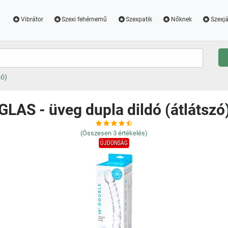
Vibrátor
Szexi fehérnemű
Szexpatik
Nőknek
Szexjá
zó)
GLAS - üveg dupla dildó (átlátszó
(Összesen
3
értékelés)
ÚJDONSÁG