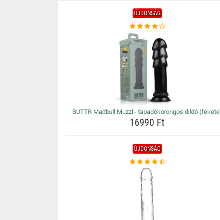
ÚJDONSÁG
BUTTR Madbull Muzzl - tapadókorongos dildó (fekete
16990 Ft
ÚJDONSÁG