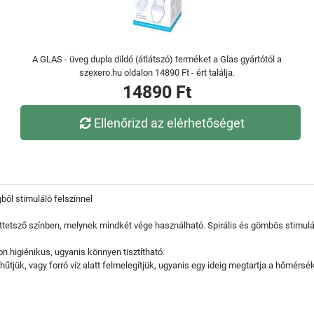
A GLAS - üveg dupla dildó (átlátszó) terméket a Glas gyártótól a
szexero.hu oldalon 14890 Ft - ért találja.
14890 Ft
Ellenőrizd az elérhetőséget
ből stimuláló felszínnel
 áttetsző színben, melynek mindkét vége használható. Spirális és gömbös stimulá
n higiénikus, ugyanis könnyen tisztítható.
űtjük, vagy forró víz alatt felmelegítjük, ugyanis egy ideig megtartja a hőmérsék