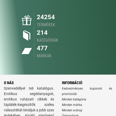
24254
TERMÉKEK
214
KATEGÓRIÁK
477
MÁRKÁK
O NÁS
INFORMÁCIÓ
Szenvedéllyel teli katalógus.
Kedvezményes kuponok és
Erotikus segédanyagok,
promóciók
erotikus ruházati cikkek és
Minden kategória
táplálék-kiegészítők széles
Minden márka
választékát kínáljuk a jobb szex
Minden e-shop
érdekében. Kiváló minőségű
Újdonságok