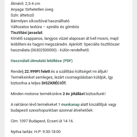
Átmérő: 2,5-4 cm
Anyaga: törhetetlen üveg
Szín: áttetsző
Bármilyen síkosítóval használható
Változatos textúra – spirális és gömbös
Tisztítási javaslat:
Kímélő szappanos, langyos vízzel alaposan át kell mosni, majd
leöblíteni és hagyni megszáradni. Ajánlott: Speciális tisztítószer
használata (06302500000) - külön rendelhető.
Használati útmutató letöltése (PDF)
Rendelj
22.999Ft felett
és a szállítási költséget mi álljuk!
Termékeinket semleges, lezárt csomagolásban küldjük, így
biztosítva a teljes
DISZKRÉCIÓT.
Minden motoros termékünkre
2 év jótállást
biztosítunk!
A raktáron lévő termékeket
1 munkanap
alatt kiszállítjuk vagy
budapesti szexshopunkban azonnal átvehetőek:
Cím: 1097 Budapest, Ecseri út 14-16.
Nyitva tartás: H-P: 9:30-18:00