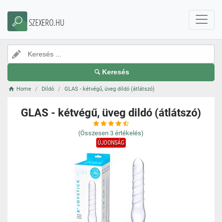
SZEXERO.HU
Keresés
Home
Dildó
GLAS - kétvégű, üveg dildó (átlátszó)
GLAS - kétvégű, üveg dildó (átlátszó)
(Összesen
3
értékelés)
ÚJDONSÁG