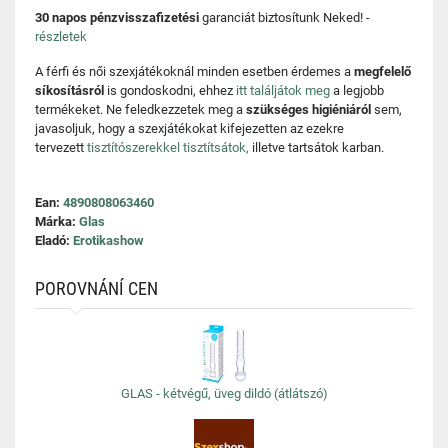
30 napos pénzvisszafizetési
garanciát biztosítunk Neked! -
részletek
A férfi és női szexjátékoknál minden esetben érdemes a
megfelelő
síkosításról
is gondoskodni, ehhez
itt találjátok meg
a legjobb
termékeket. Ne feledkezzetek meg a
szükséges higiéniáról
sem,
javasoljuk, hogy a szexjátékokat kifejezetten az ezekre
tervezett
tisztítószerekkel tisztítsátok,
illetve tartsátok karban.
Ean:
4890808063460
Márka:
Glas
Eladó:
Erotikashow
POROVNÁNÍ CEN
GLAS - kétvégű, üveg dildó (átlátszó)