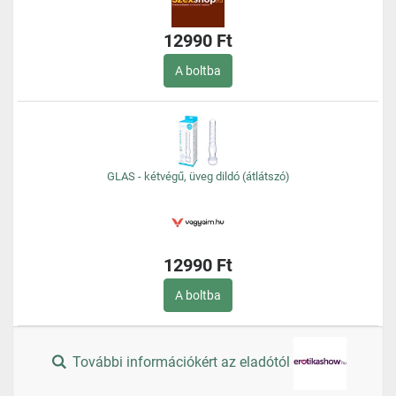
12990 Ft
A boltba
GLAS - kétvégű, üveg dildó (átlátszó)
12990 Ft
A boltba
További információkért az eladótól