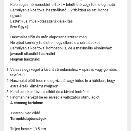
Különleges hőmérséklet-effekt – lehűthető vagy felmelegíthető
Bármilyen síkosítóval használható – vízbázisú és szilikonos
egyaránt
Esztétikus, műalkotásszerű kialakítás
Erre figyelj:
Használat előtt és után alaposan tisztítsd meg
Ne ejtsd kemény felületre, hogy elkerüld a sérüléseket
Bármilyen síkosítóval kompatibilis, de a maximális élményhez
javasolt síkosítót használni
Hogyan használd:
Válassz egy véget a kívánt stimulációhoz – spirális vagy gömbös
textúrájú
Használat előtt tedd meleg víz alá vagy hűtsd le a hűtőben, hogy
extra érzéki élményt nyújtson
Kend be síkosítóval a dildót és a kívánt testrészt
Finoman helyezd be és élvezd a változatos stimulációt
A csomag tartalma:
1 darab üveg dildó
Terméktulajdonságok:
Teljes hossz: 19,5 cm