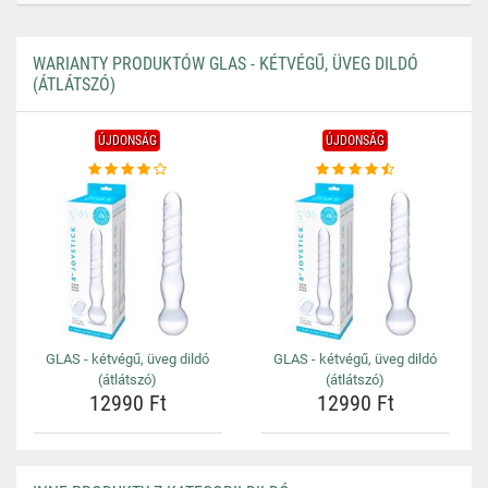
WARIANTY PRODUKTÓW GLAS - KÉTVÉGŰ, ÜVEG DILDÓ
(ÁTLÁTSZÓ)
ÚJDONSÁG
ÚJDONSÁG
GLAS - kétvégű, üveg dildó
GLAS - kétvégű, üveg dildó
(átlátszó)
(átlátszó)
12990 Ft
12990 Ft