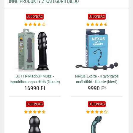
INNE PRODUKTY Z KATEGORII DILDÓ
ÚJDONSÁG
ÚJDONSÁG
BUTTR Madbull Muzzl -
Nexus Excite - 4 gyöngyös
tapadókorongos dildó (fekete)
anál dildó - fekete (kicsi)
16990 Ft
9990 Ft
ÚJDONSÁG
ÚJDONSÁG