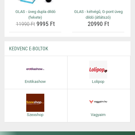
GLAS - üveg dupla dildó
GLAS - kétvégű, G-pont üveg
(fekete)
dildó (átlátszó)
9995 Ft
20990 Ft
11990 Ft
KEDVENC E-BOLTOK
Erotikashow
Lolipop
Szexshop
Vagyaim