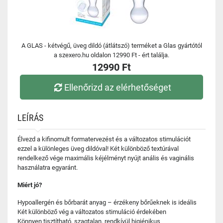
A GLAS - kétvégű, üveg dildó (átlátszó) terméket a Glas gyártótól
a szexero.hu oldalon 12990 Ft - ért találja.
12990 Ft
Ellenőrizd az elérhetőséget
LEÍRÁS
Élvezd a kifinomult formatervezést és a változatos stimulációt
ezzel a különleges üveg dildóval! Két különböző textúrával
rendelkező vége maximális kéjélményt nyújt anális és vaginális
használatra egyaránt.
Miért jó?
Hypoallergén és bőrbarát anyag – érzékeny bőrűeknek is ideális
Két különböző vég a változatos stimuláció érdekében
Könnyen tisztítható, szagtalan, rendkívül higiénikus