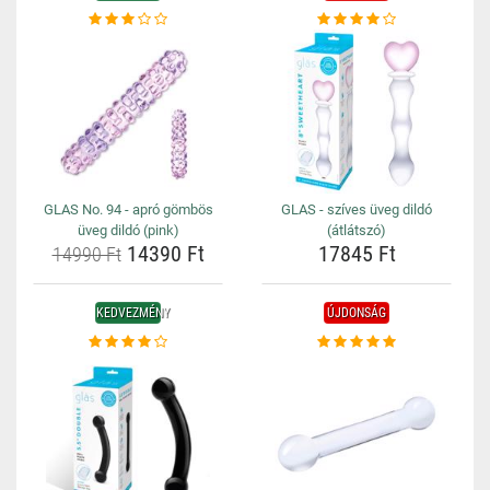
GLAS No. 94 - apró gömbös
GLAS - szíves üveg dildó
üveg dildó (pink)
(átlátszó)
14390 Ft
17845 Ft
14990 Ft
KEDVEZMÉNY
ÚJDONSÁG