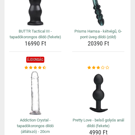
BUTTR Tactical III -
Prisms Hamsa - kétvégű, G-
tapadókorongos dildó (fekete)
pont üveg dildó (zöld)
16990 Ft
20390 Ft
ÚJDONSÁG
Addiction Crystal -
Pretty Love - belső golyós anál
tapadókorongos dildó
dildó (fekete)
4990 Ft
(átlátszó) - 20cm