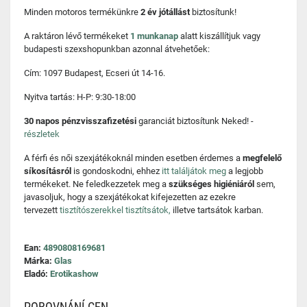
Minden motoros termékünkre
2 év jótállást
biztosítunk!
A raktáron lévő termékeket
1 munkanap
alatt kiszállítjuk vagy
budapesti szexshopunkban azonnal átvehetőek:
Cím: 1097 Budapest, Ecseri út 14-16.
Nyitva tartás: H-P: 9:30-18:00
30 napos pénzvisszafizetési
garanciát biztosítunk Neked! -
részletek
A férfi és női szexjátékoknál minden esetben érdemes a
megfelelő
síkosításról
is gondoskodni, ehhez
itt találjátok meg
a legjobb
termékeket. Ne feledkezzetek meg a
szükséges higiéniáról
sem,
javasoljuk, hogy a szexjátékokat kifejezetten az ezekre
tervezett
tisztítószerekkel tisztítsátok,
illetve tartsátok karban.
Ean:
4890808169681
Márka:
Glas
Eladó:
Erotikashow
POROVNÁNÍ CEN