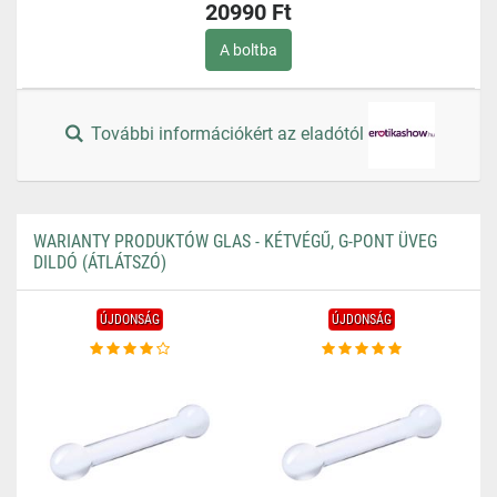
20990 Ft
A boltba
További információkért az eladótól
WARIANTY PRODUKTÓW GLAS - KÉTVÉGŰ, G-PONT ÜVEG
DILDÓ (ÁTLÁTSZÓ)
ÚJDONSÁG
ÚJDONSÁG