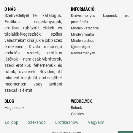
O NÁS
INFORMÁCIÓ
Szenvedéllyel teli katalógus.
Kedvezményes kuponok és
Erotikus segédanyagok,
promóciók
erotikus ruházati cikkek és
Minden kategória
táplálék-kiegészítők széles
Minden márka
választékát kínáljuk a jobb szex
Minden e-shop
érdekében. Kiváló minőségű
Újdonságok
erekciós szerek, erotikus
Kedvezmények
játékok – nem csak vibrátorok,
szexi erotikus fehérneműk és
ruhák, óvszerek. Röviden, itt
mindent megtalál, ami segíthet
megmenteni vagy javítani
szexuális életét.
BLOG
WEBHELYEK
Magazinunk
Rólunk
Cookies
Lolipop
Szexshop
Erotikashow
Vagyaim