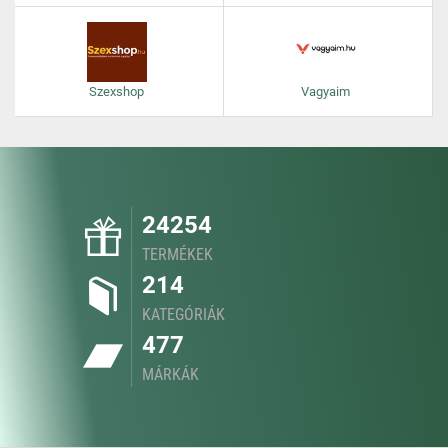
Szexshop
Vagyaim
24254
TERMÉKEK
214
KATEGÓRIÁK
477
MÁRKÁK