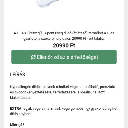
A GLAS - kétvégű, G-pont üveg dildó (átlátszó) terméket a Glas
gyártótól a szexero.hu oldalon 20990 Ft - ért találja.
20990 Ft
Ellenőrizd az elérhetőséget
LEÍRÁS
Hypoallergén dildó, melynek mindkét vége használható, prosztata
és G-pont kényeztetésére, felfedezésére is ideális, hajlított
kialakítással!
EXTRA:
egyik vége sima, másik vége gömbös, így gyakorlatilag két
dildó egyben!
Miért jó?