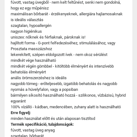
fúvott, vastag üvegből - nem kelt feltűnést, senki nem gondolná,
hogy ez egy műpénisz
maximálisan bőrbarát - érzékenyeknek, allergiára hajlamosaknak
is ideális választás
szagtalan, hypoallergén
nagyon higiénikus
uniszex: nőknek és férfiaknak, pároknak is!
hajlított forma - G-pont felfedezéséhez, stimulálásához, vagy
Prosztata masszázshoz
lekerekített, szépen eldolgozott ívek - nem okoz sérülést
mindkét vége használható
mindkét végén gömbbel - kitöltöbb élményért és intenzívebb
behatolás élményért
anális örömszerzéshez is ideális
nagyobb tömeg - erőteljesebb, izgatóbb behatolás és nagyobb
nyomás a hüvelyfalon, vagy a popsiban
bármilyen síkosító használható hozzá - szilikonos, vízbázisú, hybrid
egyaránt
100% vízálló - kádban, medencében, zuhany alatt is használható
Erre figyelj:
minden használat előtt és után alaposan tisztítsd
Termék specifikáció, tulajdonságok:
fúvott, vastag üveg anyag
szagtalan, bőrbarát