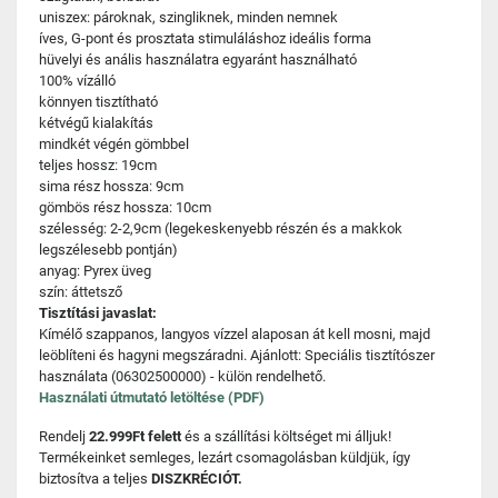
uniszex: pároknak, szingliknek, minden nemnek
íves, G-pont és prosztata stimuláláshoz ideális forma
hüvelyi és anális használatra egyaránt használható
100% vízálló
könnyen tisztítható
kétvégű kialakítás
mindkét végén gömbbel
teljes hossz: 19cm
sima rész hossza: 9cm
gömbös rész hossza: 10cm
szélesség: 2-2,9cm (legekeskenyebb részén és a makkok
legszélesebb pontján)
anyag: Pyrex üveg
szín: áttetsző
Tisztítási javaslat:
Kímélő szappanos, langyos vízzel alaposan át kell mosni, majd
leöblíteni és hagyni megszáradni. Ajánlott: Speciális tisztítószer
használata (06302500000) - külön rendelhető.
Használati útmutató letöltése (PDF)
Rendelj
22.999Ft felett
és a szállítási költséget mi álljuk!
Termékeinket semleges, lezárt csomagolásban küldjük, így
biztosítva a teljes
DISZKRÉCIÓT.