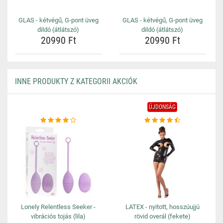
GLAS - kétvégű, G-pont üveg
GLAS - kétvégű, G-pont üveg
dildó (átlátszó)
dildó (átlátszó)
20990 Ft
20990 Ft
INNE PRODUKTY Z KATEGORII AKCIÓK
ÚJDONSÁG
Lonely Relentless Seeker -
LATEX - nyitott, hosszúujjú
vibrációs tojás (lila)
rövid overál (fekete)