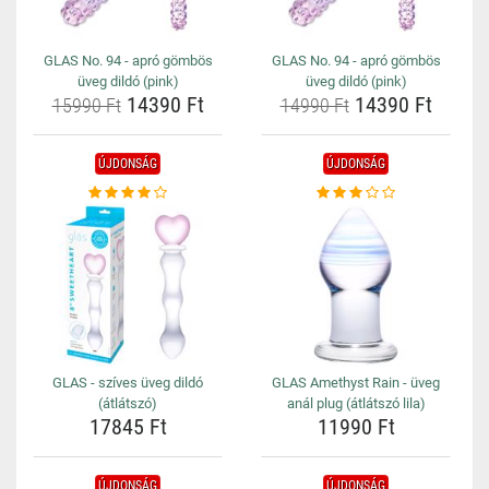
GLAS No. 94 - apró gömbös
GLAS No. 94 - apró gömbös
üveg dildó (pink)
üveg dildó (pink)
14390 Ft
14390 Ft
15990 Ft
14990 Ft
ÚJDONSÁG
ÚJDONSÁG
GLAS - szíves üveg dildó
GLAS Amethyst Rain - üveg
(átlátszó)
anál plug (átlátszó lila)
17845 Ft
11990 Ft
ÚJDONSÁG
ÚJDONSÁG