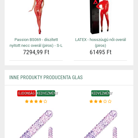
Passion BS069 - díszített
LATEX - hosszúujjú női overál
nyitott necc overál (piros) - S-L
(piros)
7294,99 Ft
61495 Ft
INNE PRODUKTY PRODUCENTA GLAS
ÚJDONSÁG
KEDVEZMÉNY
KEDVEZMÉNY