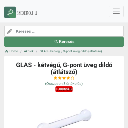
SZEXERO.HU
Keresés
Home
Akciók
GLAS - kétvégű, G-pont üveg dildó (átlátszó)
GLAS - kétvégű, G-pont üveg dildó
(átlátszó)
(Összesen
3
értékelés)
ÚJDONSÁG