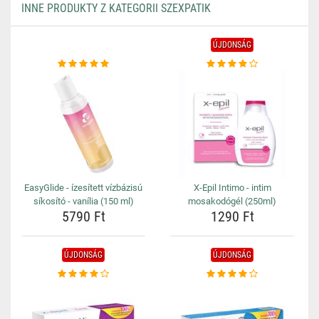
INNE PRODUKTY Z KATEGORII SZEXPATIK
ÚJDONSÁG
EasyGlide - ízesített vízbázisú
X-Epil Intimo - intim
síkosító - vanília (150 ml)
mosakodógél (250ml)
5790 Ft
1290 Ft
ÚJDONSÁG
ÚJDONSÁG