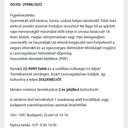
OGYEI: 29988/2022
Figyelmeztetés:
Gyermekek elől elzárva, hűvös, száraz helyen tárolandó! Több órás
erekció esetén azonnal forduljon orvoshoz! Ne lépje túl az ajánlott
napi mennyiséget! Használat előtt kérje ki orvosa tanácsát! 18
éven aluliak, magas vérnyomásban vagy más betegségben
szenvedők ne használják! Az étrend-kiegészítő nem helyettesíti a
vegyes étrendet és az egészséges életmódot! Minőségét megőrzi
a csomagoláson feltüntetett időpontig.
Használati útmutató letöltése (PDF)
Rendelj
22.999Ft felett
és a szállítási költséget mi álljuk!
Termékeinket semleges, lezárt csomagolásban küldjük, így
biztosítva a teljes
DISZKRÉCIÓT.
Minden motoros termékünkre
2 év jótállást
biztosítunk!
A raktáron lévő termékeket
1 munkanap
alatt kiszállítjuk vagy
budapesti szexshopunkban azonnal átvehetőek:
Cím: 1097 Budapest, Ecseri út 14-16.
Nyitva tartás: H-P: 9:30-18:00