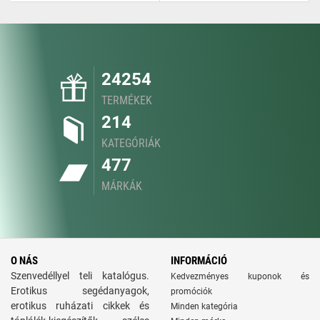
24254
TERMÉKEK
214
KATEGÓRIÁK
477
MÁRKÁK
O NÁS
INFORMÁCIÓ
Szenvedéllyel teli katalógus.
Kedvezményes kuponok és
Erotikus segédanyagok,
promóciók
erotikus ruházati cikkek és
Minden kategória