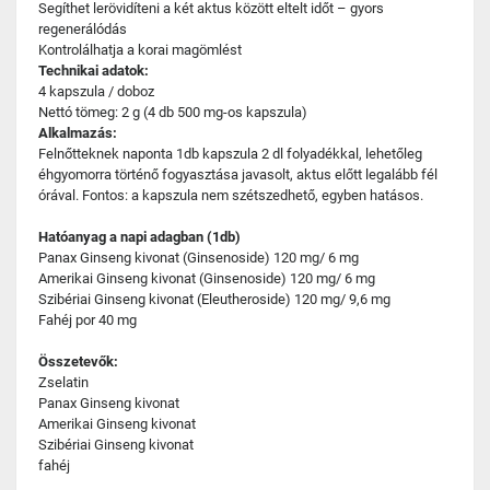
Segíthet lerövidíteni a két aktus között eltelt időt – gyors
regenerálódás
Kontrolálhatja a korai magömlést
Technikai adatok:
4 kapszula / doboz
Nettó tömeg: 2 g (4 db 500 mg-os kapszula)
Alkalmazás:
Felnőtteknek naponta 1db kapszula 2 dl folyadékkal, lehetőleg
éhgyomorra történő fogyasztása javasolt, aktus előtt legalább fél
órával. Fontos: a kapszula nem szétszedhető, egyben hatásos.
Hatóanyag a napi adagban (1db)
Panax Ginseng kivonat (Ginsenoside) 120 mg/ 6 mg
Amerikai Ginseng kivonat (Ginsenoside) 120 mg/ 6 mg
Szibériai Ginseng kivonat (Eleutheroside) 120 mg/ 9,6 mg
Fahéj por 40 mg
Összetevők:
Zselatin
Panax Ginseng kivonat
Amerikai Ginseng kivonat
Szibériai Ginseng kivonat
fahéj