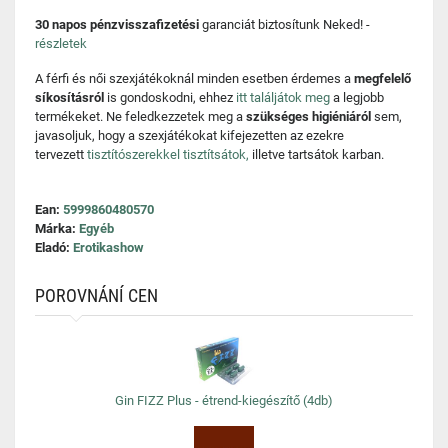
30 napos pénzvisszafizetési
garanciát biztosítunk Neked! -
részletek
A férfi és női szexjátékoknál minden esetben érdemes a
megfelelő
síkosításról
is gondoskodni, ehhez
itt találjátok meg
a legjobb
termékeket. Ne feledkezzetek meg a
szükséges higiéniáról
sem,
javasoljuk, hogy a szexjátékokat kifejezetten az ezekre
tervezett
tisztítószerekkel tisztítsátok,
illetve tartsátok karban.
Ean:
5999860480570
Márka:
Egyéb
Eladó:
Erotikashow
POROVNÁNÍ CEN
Gin FIZZ Plus - étrend-kiegészítő (4db)