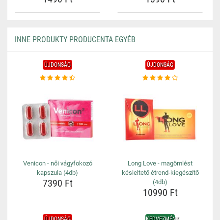
INNE PRODUKTY PRODUCENTA EGYÉB
ÚJDONSÁG
ÚJDONSÁG
Venicon - női vágyfokozó
Long Love - magömlést
kapszula (4db)
késleltető étrend-kiegészítő
7390 Ft
(4db)
10990 Ft
ÚJDONSÁG
KEDVEZMÉNY