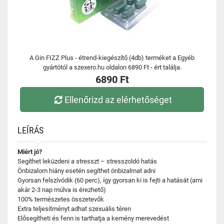
A Gin FIZZ Plus - étrend-kiegészítő (4db) terméket a Egyéb
gyártótól a szexero.hu oldalon 6890 Ft - ért találja.
6890 Ft
Ellenőrizd az elérhetőséget
LEÍRÁS
Miért jó?
Segíthet leküzdeni a stresszt – stresszoldó hatás
Önbizalom hiány esetén segíthet önbizalmat adni
Gyorsan felszívódik (60 perc), így gyorsan ki is fejti a hatását (ami
akár 2-3 nap múlva is érezhető)
100% természetes összetevők
Extra teljesítményt adhat szexuális téren
Elősegítheti és fenn is tarthatja a kemény merevedést