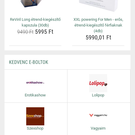
ReViril Long étrend-kiegészítő
XXL powering For Men - erős,
kapszula (30db)
étrend-kiegészítő férfiaknak
5995 Ft
9490 Ft
(4db)
5990,01 Ft
KEDVENC E-BOLTOK
Erotikashow
Lolipop
Szexshop
Vagyaim