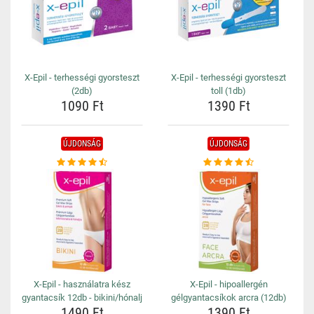
X-Epil - terhességi gyorsteszt
X-Epil - terhességi gyorsteszt
(2db)
toll (1db)
1090 Ft
1390 Ft
ÚJDONSÁG
ÚJDONSÁG
X-Epil - használatra kész
X-Epil - hipoallergén
gyantacsík 12db - bikini/hónalj
gélgyantacsíkok arcra (12db)
1490 Ft
1390 Ft