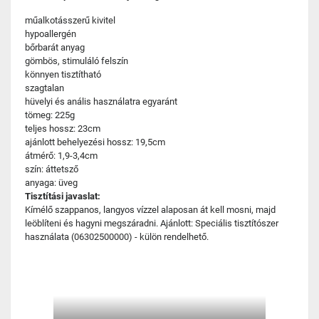
műalkotásszerű kivitel
hypoallergén
bőrbarát anyag
gömbös, stimuláló felszín
könnyen tisztítható
szagtalan
hüvelyi és anális használatra egyaránt
tömeg: 225g
teljes hossz: 23cm
ajánlott behelyezési hossz: 19,5cm
átmérő: 1,9-3,4cm
szín: áttetsző
anyaga: üveg
Tisztítási javaslat:
Kímélő szappanos, langyos vízzel alaposan át kell mosni, majd
leöblíteni és hagyni megszáradni. Ajánlott: Speciális tisztítószer
használata (06302500000) - külön rendelhető.