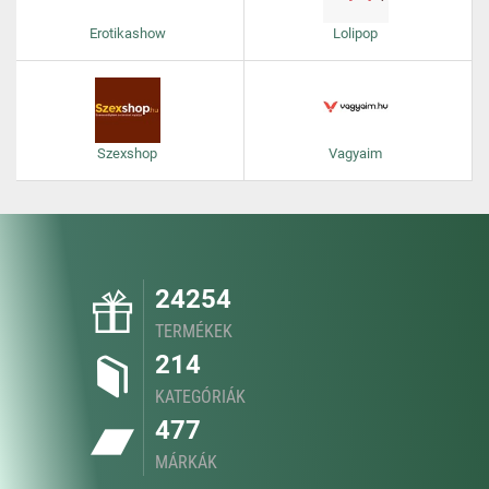
Erotikashow
Lolipop
Szexshop
Vagyaim
24254
TERMÉKEK
214
KATEGÓRIÁK
477
MÁRKÁK