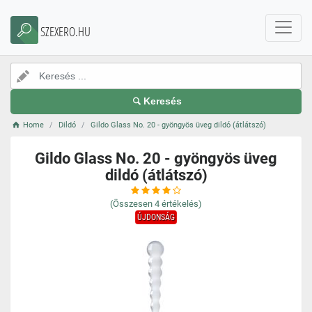
SZEXERO.HU
Keresés
Home
Dildó
Gildo Glass No. 20 - gyöngyös üveg dildó (átlátszó)
Gildo Glass No. 20 - gyöngyös üveg
dildó (átlátszó)
(Összesen
4
értékelés)
ÚJDONSÁG