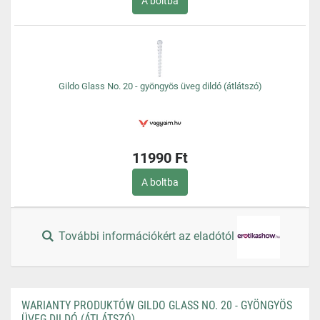
A boltba
Gildo Glass No. 20 - gyöngyös üveg dildó (átlátszó)
11990 Ft
A boltba
További információkért az eladótól
WARIANTY PRODUKTÓW GILDO GLASS NO. 20 - GYÖNGYÖS
ÜVEG DILDÓ (ÁTLÁTSZÓ)