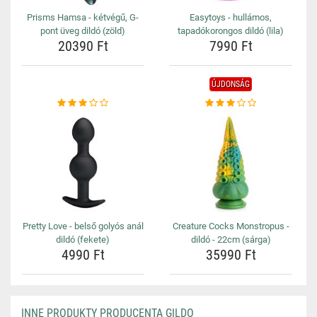
Prisms Hamsa - kétvégű, G-
Easytoys - hullámos,
pont üveg dildó (zöld)
tapadókorongos dildó (lila)
20390 Ft
7990 Ft
ÚJDONSÁG
Pretty Love - belső golyós anál
Creature Cocks Monstropus -
dildó (fekete)
dildó - 22cm (sárga)
4990 Ft
35990 Ft
INNE PRODUKTY PRODUCENTA GILDO