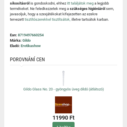
síkosításról
is gondoskodni, ehhez
itt találjátok meg
a legjobb
termékeket. Ne feledkezzetek meg a
szükséges higiéniáról
sem,
javasoljuk, hogy a szexjátékokat kifejezetten az ezekre
tervezett
tisztítószerekkel tisztítsátok,
illetve tartsátok karban.
Ean:
8719497660254
Márka:
Gildo
Eladó:
Erotikashow
POROVNÁNÍ CEN
Gildo Glass No. 20 - gyöngyös üveg dildó (átlátszó)
11990 Ft