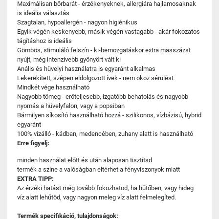
Maximálisan bőrbarát - érzékenyeknek, allergiára hajlamosaknak
is ideális választás
Szagtalan, hypoallergén - nagyon higiénikus
Egyik végén keskenyebb, másik végén vastagabb - akár fokozatos
tágításhoz is ideális
Gömbös, stimuláló felszín - ki-bemozgatáskor extra masszázst
nyújt, még intenzívebb gyönyört vált ki
Anális és hüvelyi használatra is egyaránt alkalmas
Lekerekített, szépen eldolgozott ívek - nem okoz sérülést
Mindkét vége használható
Nagyobb tömeg - erőteljesebb, izgatóbb behatolás és nagyobb
nyomás a hüvelyfalon, vagy a popsiban
Bármilyen síkosító használható hozzá - szilikonos, vízbázisú, hybrid
egyaránt
100% vízálló - kádban, medencében, zuhany alatt is használható
Erre figyelj:
minden használat előtt és után alaposan tisztítsd
termék a színe a valóságban eltérhet a fényviszonyok miatt
EXTRA TIPP:
Az érzéki hatást még tovább fokozhatod, ha hűtőben, vagy hideg
víz alatt lehűtöd, vagy nagyon meleg víz alatt felmelegíted.
Termék specifikáció, tulajdonságok: