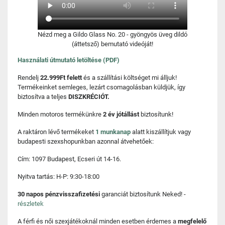
Nézd meg a Gildo Glass No. 20 - gyöngyös üveg dildó
(áttetsző) bemutató videóját!
Használati útmutató letöltése (PDF)
Rendelj
22.999Ft felett
és a szállítási költséget mi álljuk!
Termékeinket semleges, lezárt csomagolásban küldjük, így
biztosítva a teljes
DISZKRÉCIÓT.
Minden motoros termékünkre
2 év jótállást
biztosítunk!
A raktáron lévő termékeket
1 munkanap
alatt kiszállítjuk vagy
budapesti szexshopunkban azonnal átvehetőek:
Cím: 1097 Budapest, Ecseri út 14-16.
Nyitva tartás: H-P: 9:30-18:00
30 napos pénzvisszafizetési
garanciát biztosítunk Neked! -
részletek
A férfi és női szexjátékoknál minden esetben érdemes a
megfelelő