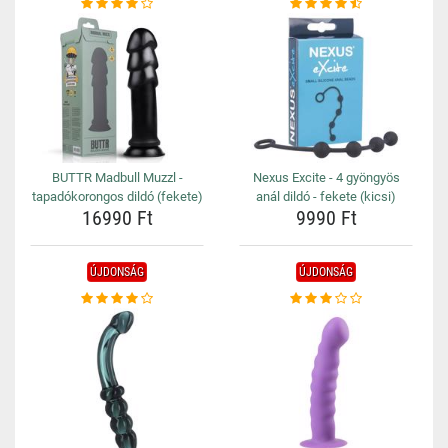
BUTTR Madbull Muzzl -
Nexus Excite - 4 gyöngyös
tapadókorongos dildó (fekete)
anál dildó - fekete (kicsi)
16990 Ft
9990 Ft
ÚJDONSÁG
ÚJDONSÁG