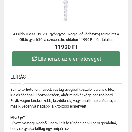
A Gildo Glass No. 20 - gyöngyös üveg dildó (átlátszó) terméket a
Gildo gyártótól a szexero.hu oldalon 11990 Ft - ért találja.
11990 Ft
Ellenőrizd az elérhetőséget
LEÍRÁS
Szinte törhetetlen, fúvott, vastag üvegből készülő látvány dildó,
kialakításának köszönhetően, akár mindkét vége használható.
Egyik végén keskenyebb, kezdőknek, vagy anális használatra, a
másik végén vastagabb, a kitöltőbb élményért!
Miért jó?
Fúvott, vastag üvegből - nem kelt feltűnést, senki nem gondolná,
hogy ez gyakorlatilag egy műpénisz