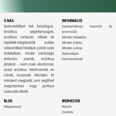
O NÁS
INFORMÁCIÓ
Szenvedéllyel teli katalógus.
Kedvezményes kuponok és
Erotikus segédanyagok,
promóciók
erotikus ruházati cikkek és
Minden kategória
táplálék-kiegészítők széles
Minden márka
választékát kínáljuk a jobb szex
Minden e-shop
érdekében. Kiváló minőségű
Újdonságok
erekciós szerek, erotikus
Kedvezmények
játékok – nem csak vibrátorok,
szexi erotikus fehérneműk és
ruhák, óvszerek. Röviden, itt
mindent megtalál, ami segíthet
megmenteni vagy javítani
szexuális életét.
BLOG
WEBHELYEK
Magazinunk
Rólunk
Cookies