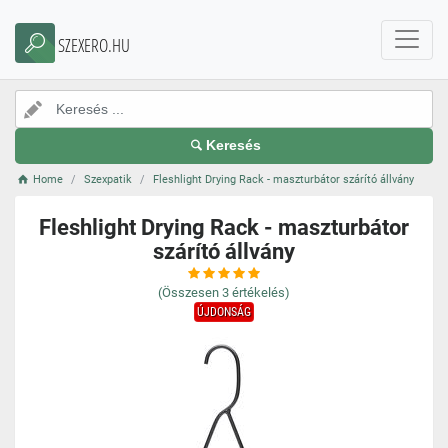
SZEXERO.HU
Keresés
Home
Szexpatik
Fleshlight Drying Rack - maszturbátor szárító állvány
Fleshlight Drying Rack - maszturbátor
szárító állvány
(Összesen
3
értékelés)
ÚJDONSÁG