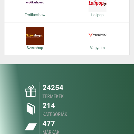
Erotikashow
Lolipop
Szexshop
Vagyaim
24254
TERMÉKEK
214
KATEGÓRIÁK
477
MÁRKÁK