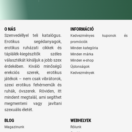
O NÁS
INFORMÁCIÓ
Szenvedéllyel teli katalógus.
Kedvezményes kuponok és
Erotikus segédanyagok,
promóciók
erotikus ruházati cikkek és
Minden kategória
táplálék-kiegészítők széles
Minden márka
választékát kínáljuk a jobb szex
Minden e-shop
érdekében. Kiváló minőségű
Újdonságok
erekciós szerek, erotikus
Kedvezmények
játékok – nem csak vibrátorok,
szexi erotikus fehérneműk és
ruhák, óvszerek. Röviden, itt
mindent megtalál, ami segíthet
megmenteni vagy javítani
szexuális életét.
BLOG
WEBHELYEK
Magazinunk
Rólunk