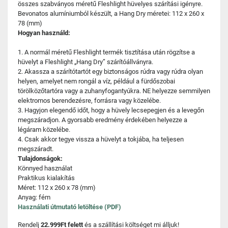
összes szabványos méretű Fleshlight hüvelyes szárítási igényre.
Bevonatos alumíniumból készült, a Hang Dry méretei: 112 x 260 x
78 (mm)
Hogyan használd:
1. A normál méretű Fleshlight termék tisztítása után rögzítse a
hüvelyt a Fleshlight „Hang Dry” szárítóállványra.
2. Akassza a szárítótartót egy biztonságos rúdra vagy rúdra olyan
helyen, amelyet nem rongál a víz, például a fürdőszobai
törölközőtartóra vagy a zuhanyfogantyúkra. NE helyezze semmilyen
elektromos berendezésre, forrásra vagy közelébe.
3. Hagyjon elegendő időt, hogy a hüvely lecsepegjen és a levegőn
megszáradjon. A gyorsabb eredmény érdekében helyezze a
légáram közelébe.
4. Csak akkor tegye vissza a hüvelyt a tokjába, ha teljesen
megszáradt.
Tulajdonságok:
Könnyed használat
Praktikus kialakítás
Méret: 112 x 260 x 78 (mm)
Anyag: fém
Használati útmutató letöltése (PDF)
Rendelj
22.999Ft felett
és a szállítási költséget mi álljuk!