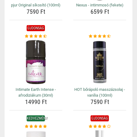
pjur Original síkosító (100ml)
Nexus - intimmosó (fekete)
7590 Ft
6599 Ft
ÚJDONSÁG
Intimate Earth Intense -
HOT bőrápoló masszázsolaj -
afrodiziákum (30ml)
vanília (100ml)
14990 Ft
7590 Ft
KEDVEZMÉNY
ÚJDONSÁG