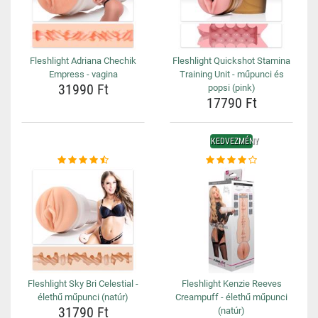
Fleshlight Adriana Chechik
Fleshlight Quickshot Stamina
Empress - vagina
Training Unit - műpunci és
31990 Ft
popsi (pink)
17790 Ft
KEDVEZMÉNY
Fleshlight Sky Bri Celestial -
Fleshlight Kenzie Reeves
élethű műpunci (natúr)
Creampuff - élethű műpunci
31790 Ft
(natúr)