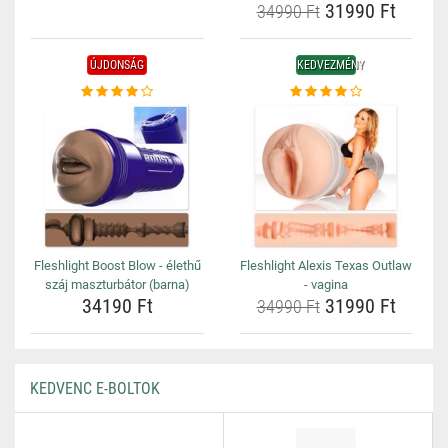
31990 Ft
34990 Ft
ÚJDONSÁG
KEDVEZMÉNY
Fleshlight Boost Blow - élethű
Fleshlight Alexis Texas Outlaw
száj maszturbátor (barna)
- vagina
34190 Ft
31990 Ft
34990 Ft
KEDVENC E-BOLTOK