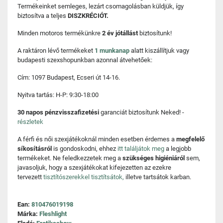
Termékeinket semleges, lezárt csomagolásban küldjük, így
biztosítva a teljes
DISZKRÉCIÓT.
Minden motoros termékünkre
2 év jótállást
biztosítunk!
A raktáron lévő termékeket
1 munkanap
alatt kiszállítjuk vagy
budapesti szexshopunkban azonnal átvehetőek:
Cím: 1097 Budapest, Ecseri út 14-16.
Nyitva tartás: H-P: 9:30-18:00
30 napos pénzvisszafizetési
garanciát biztosítunk Neked! -
részletek
A férfi és női szexjátékoknál minden esetben érdemes a
megfelelő
síkosításról
is gondoskodni, ehhez
itt találjátok meg
a legjobb
termékeket. Ne feledkezzetek meg a
szükséges higiéniáról
sem,
javasoljuk, hogy a szexjátékokat kifejezetten az ezekre
tervezett
tisztítószerekkel tisztítsátok,
illetve tartsátok karban.
Ean:
810476019198
Márka:
Fleshlight