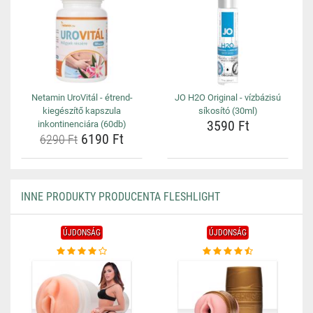
Netamin UroVitál - étrend-
JO H2O Original - vízbázisú
kiegészítő kapszula
síkosító (30ml)
3590 Ft
inkontinenciára (60db)
6190 Ft
6290 Ft
INNE PRODUKTY PRODUCENTA FLESHLIGHT
ÚJDONSÁG
ÚJDONSÁG