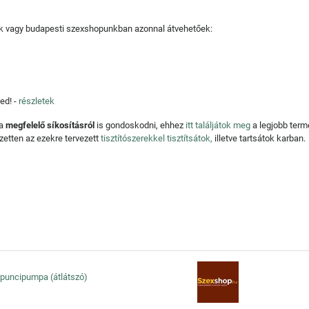
tjuk vagy budapesti szexshopunkban azonnal átvehetőek:
ed! -
részletek
 a
megfelelő síkosításról
is gondoskodni, ehhez
itt találjátok meg
a legjobb ter
zetten az ezekre tervezett
tisztítószerekkel tisztítsátok,
illetve tartsátok karban.
- puncipumpa (átlátszó)