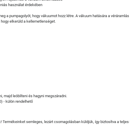
éniás használat érdekében
 meg a pumpagolyót, hogy vákuumot hozz létre. A vákuum hatására a véráramlás 
 hogy elkerüld a kellemetlenséget.
i, majd leöblíteni és hagyni megszáradni.
0) - külön rendelhető
juk! Termékeinket semleges, lezárt csomagolásban küldjük, így biztosítva a teljes