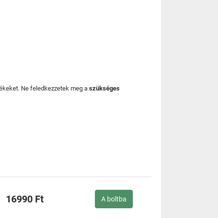
mékeket. Ne feledkezzetek meg a
szükséges
16990 Ft
A boltba