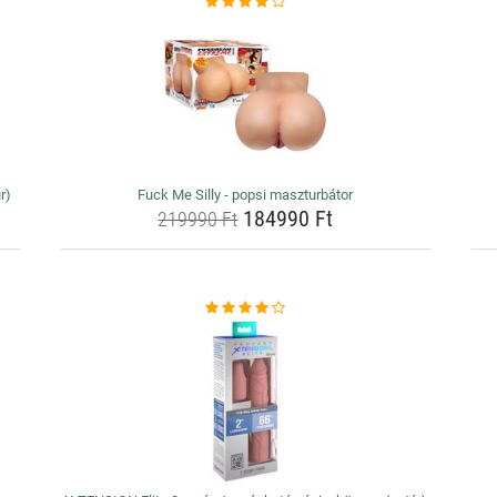
r)
Fuck Me Silly - popsi maszturbátor
184990 Ft
219990 Ft