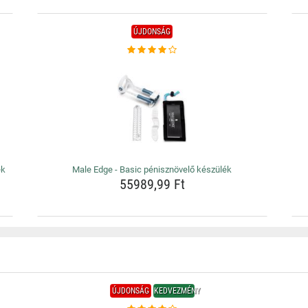
ÚJDONSÁG
ék
Male Edge - Basic pénisznövelő készülék
55989,99 Ft
ÚJDONSÁG
KEDVEZMÉNY