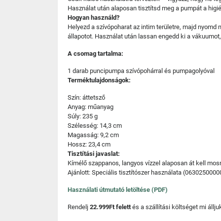
Használat után alaposan tisztítsd meg a pumpát a higi
Hogyan használd?
Helyezd a szívópoharat az intim területre, majd nyomd
állapotot. Használat után lassan engedd ki a vákuumot,
A csomag tartalma:
1 darab puncipumpa szívópohárral és pumpagolyóval
Terméktulajdonságok:
Szín: áttetsző
Anyag: műanyag
Súly: 235 g
Szélesség: 14,3 cm
Magasság: 9,2 cm
Hossz: 23,4 cm
Tisztítási javaslat:
Kímélő szappanos, langyos vízzel alaposan át kell mosn
Ajánlott: Speciális tisztítószer használata (0630250000
Használati útmutató letöltése (PDF)
Rendelj
22.999Ft felett
és a szállítási költséget mi áll