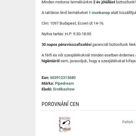
Minden motoros termékünkre
2 év jótállást
biztosítunk!
A raktáron lévő termékeket
1 munkanap
alatt kiszállí
Cím: 1097 Budapest, Ecseri út 14-16.
Nyitva tartás: H-P: 9:30-18:00
30 napos pénzvisszafizetési
garanciát biztosítunk Nek
A férfi és női szexjátékoknál minden esetben érdemes
higiéniáról
sem, javasoljuk, hogy a szexjátékokat kifeje
Ean:
603912313680
Márka:
Pipedream
Eladó:
Erotikashow
POROVNÁNÍ CEN
Fetish 