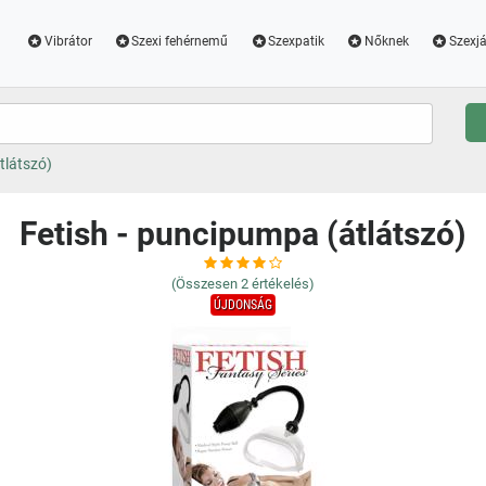
Vibrátor
Szexi fehérnemű
Szexpatik
Nőknek
Szexjá
tlátszó)
Fetish - puncipumpa (átlátszó)
(Összesen
2
értékelés)
ÚJDONSÁG