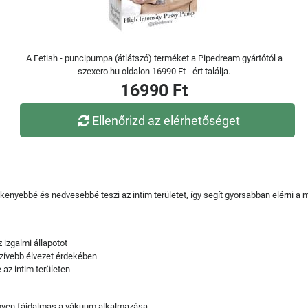
A Fetish - puncipumpa (átlátszó) terméket a Pipedream gyártótól a
szexero.hu oldalon 16990 Ft - ért találja.
16990 Ft
Ellenőrizd az elérhetőséget
enyebbé és nedvesebbé teszi az intim területet, így segít gyorsabban elérni a 
 izgalmi állapotot
zívebb élvezet érdekében
az intim területen
legyen fájdalmas a vákuum alkalmazása