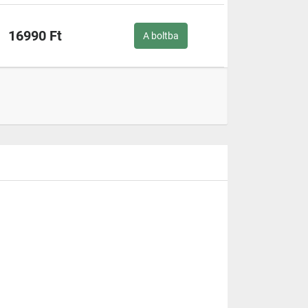
16990 Ft
A boltba