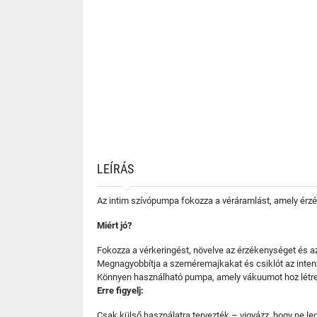
LEÍRÁS
Az intim szívópumpa fokozza a véráramlást, amely érzék
Miért jó?
Fokozza a vérkeringést, növelve az érzékenységet és az
Megnagyobbítja a szeméremajkakat és csiklót az inten
Könnyen használható pumpa, amely vákuumot hoz létre 
Erre figyelj:
Csak külső használatra tervezték – vigyázz, hogy ne 