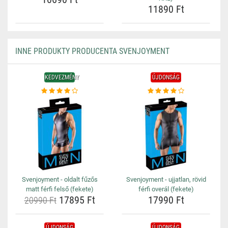
11890 Ft
INNE PRODUKTY PRODUCENTA SVENJOYMENT
KEDVEZMÉNY
ÚJDONSÁG
Svenjoyment - oldalt fűzős
Svenjoyment - ujjatlan, rövid
matt férfi felső (fekete)
férfi overál (fekete)
17895 Ft
17990 Ft
20990 Ft
ÚJDONSÁG
ÚJDONSÁG