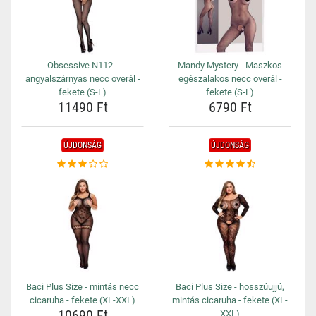
Obsessive N112 -
Mandy Mystery - Maszkos
angyalszárnyas necc overál -
egészalakos necc overál -
fekete (S-L)
fekete (S-L)
11490 Ft
6790 Ft
ÚJDONSÁG
ÚJDONSÁG
Baci Plus Size - mintás necc
Baci Plus Size - hosszúujjú,
cicaruha - fekete (XL-XXL)
mintás cicaruha - fekete (XL-
10690 Ft
XXL)