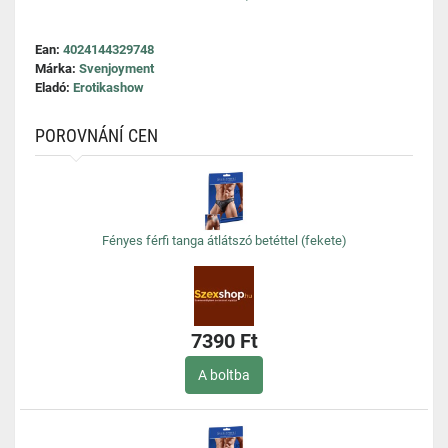
Ean:
4024144329748
Márka:
Svenjoyment
Eladó:
Erotikashow
POROVNÁNÍ CEN
Fényes férfi tanga átlátszó betéttel (fekete)
7390 Ft
A boltba