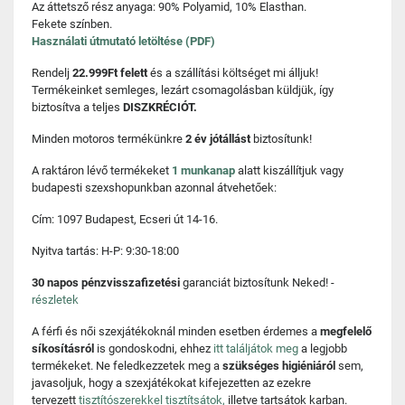
Az áttetsző rész anyaga: 90% Polyamid, 10% Elasthan.
Fekete színben.
Használati útmutató letöltése (PDF)
Rendelj
22.999Ft felett
és a szállítási költséget mi álljuk!
Termékeinket semleges, lezárt csomagolásban küldjük, így
biztosítva a teljes
DISZKRÉCIÓT.
Minden motoros termékünkre
2 év jótállást
biztosítunk!
A raktáron lévő termékeket
1 munkanap
alatt kiszállítjuk vagy
budapesti szexshopunkban azonnal átvehetőek:
Cím: 1097 Budapest, Ecseri út 14-16.
Nyitva tartás: H-P: 9:30-18:00
30 napos pénzvisszafizetési
garanciát biztosítunk Neked! -
részletek
A férfi és női szexjátékoknál minden esetben érdemes a
megfelelő
síkosításról
is gondoskodni, ehhez
itt találjátok meg
a legjobb
termékeket. Ne feledkezzetek meg a
szükséges higiéniáról
sem,
javasoljuk, hogy a szexjátékokat kifejezetten az ezekre
tervezett
tisztítószerekkel tisztítsátok,
illetve tartsátok karban.