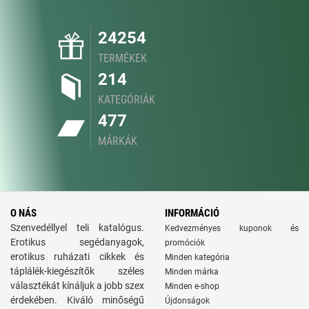
24254
TERMÉKEK
214
KATEGÓRIÁK
477
MÁRKÁK
O NÁS
INFORMÁCIÓ
Szenvedéllyel teli katalógus.
Kedvezményes kuponok és
Erotikus segédanyagok,
promóciók
erotikus ruházati cikkek és
Minden kategória
táplálék-kiegészítők széles
Minden márka
választékát kínáljuk a jobb szex
Minden e-shop
érdekében. Kiváló minőségű
Újdonságok