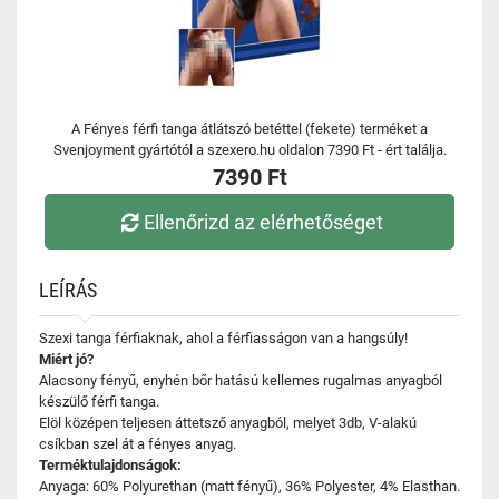
A Fényes férfi tanga átlátszó betéttel (fekete) terméket a
Svenjoyment gyártótól a szexero.hu oldalon 7390 Ft - ért találja.
7390 Ft
Ellenőrizd az elérhetőséget
LEÍRÁS
Szexi tanga férfiaknak, ahol a férfiasságon van a hangsúly!
Miért jó?
Alacsony fényű, enyhén bőr hatású kellemes rugalmas anyagból
készülő férfi tanga.
Elöl középen teljesen áttetsző anyagból, melyet 3db, V-alakú
csíkban szel át a fényes anyag.
Terméktulajdonságok:
Anyaga: 60% Polyurethan (matt fényű), 36% Polyester, 4% Elasthan.