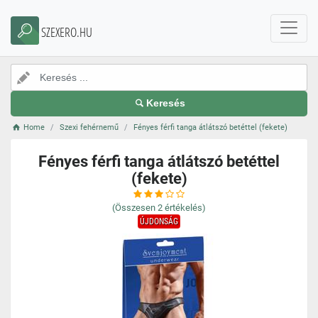
SZEXERO.HU
Keresés
Home
Szexi fehérnemű
Fényes férfi tanga átlátszó betéttel (fekete)
Fényes férfi tanga átlátszó betéttel
(fekete)
(Összesen
2
értékelés)
ÚJDONSÁG