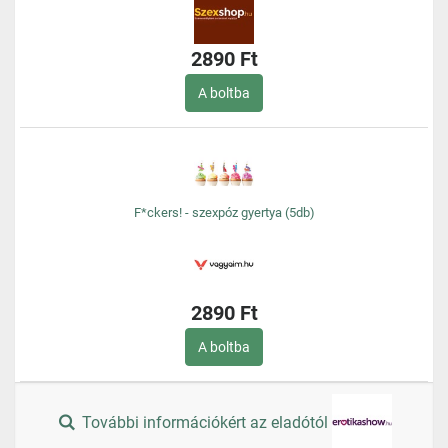
2890 Ft
A boltba
F*ckers! - szexpóz gyertya (5db)
2890 Ft
A boltba
További információkért az eladótól