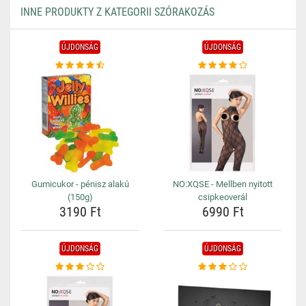
INNE PRODUKTY Z KATEGORII SZÓRAKOZÁS
ÚJDONSÁG
ÚJDONSÁG
Gumicukor - pénisz alakú
NO:XQSE - Mellben nyitott
(150g)
csipkeoverál
3190 Ft
6990 Ft
ÚJDONSÁG
ÚJDONSÁG