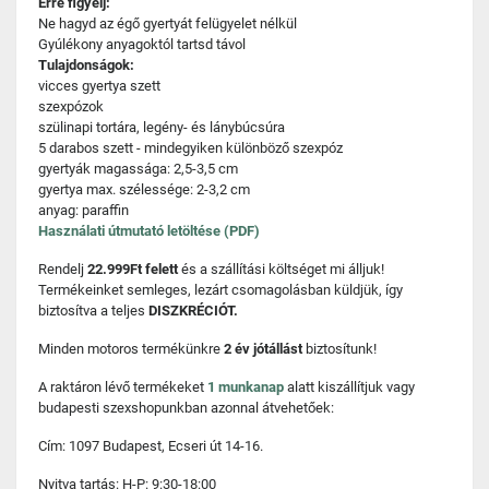
Erre figyelj:
Ne hagyd az égő gyertyát felügyelet nélkül
Gyúlékony anyagoktól tartsd távol
Tulajdonságok:
vicces gyertya szett
szexpózok
szülinapi tortára, legény- és lánybúcsúra
5 darabos szett - mindegyiken különböző szexpóz
gyertyák magassága: 2,5-3,5 cm
gyertya max. szélessége: 2-3,2 cm
anyag: paraffin
Használati útmutató letöltése (PDF)
Rendelj
22.999Ft felett
és a szállítási költséget mi álljuk!
Termékeinket semleges, lezárt csomagolásban küldjük, így
biztosítva a teljes
DISZKRÉCIÓT.
Minden motoros termékünkre
2 év jótállást
biztosítunk!
A raktáron lévő termékeket
1 munkanap
alatt kiszállítjuk vagy
budapesti szexshopunkban azonnal átvehetőek:
Cím: 1097 Budapest, Ecseri út 14-16.
Nyitva tartás: H-P: 9:30-18:00