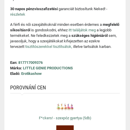
30 napos pénzvisszafizetési
garanciát biztosítunk Neked! -
részletek
A férfi és női szexjátékoknál minden esetben érdemes a
megfelelő
síkosításról
is gondoskodni, ehhez
itt találjátok meg
a legjobb
termékeket. Ne feledkezzetek meg a
szükséges higiéniáról
sem,
javasoljuk, hogy a szexjátékokat kifejezetten az ezekre
tervezett
tisztítószerekkel tisztítsátok,
illetve tartsátok karban.
Ean:
817717009376
Márka:
LITTLE GENIE PRODUCTIONS
Eladó:
Erotikashow
POROVNÁNÍ CEN
F*ckers! - szexpóz gyertya (5db)