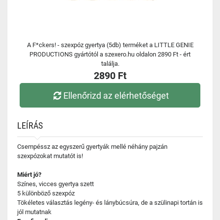
A F*ckers! - szexpóz gyertya (5db) terméket a LITTLE GENIE
PRODUCTIONS gyártótól a szexero.hu oldalon 2890 Ft - ért
találja.
2890 Ft
Ellenőrizd az elérhetőséget
LEÍRÁS
Csempéssz az egyszerű gyertyák mellé néhány pajzán
szexpózokat mutatót is!
Miért jó?
Színes, vicces gyertya szett
5 különböző szexpóz
Tökéletes választás legény- és lánybúcsúra, de a szülinapi tortán is
jól mutatnak