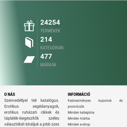
24254
TERMÉKEK
214
KATEGÓRIÁK
477
MÁRKÁK
O NÁS
INFORMÁCIÓ
Szenvedéllyel teli katalógus.
Kedvezményes kuponok és
Erotikus segédanyagok,
promóciók
erotikus ruházati cikkek és
Minden kategória
táplálék-kiegészítők széles
Minden márka
választékát kínáljuk a jobb szex
Minden e-shop