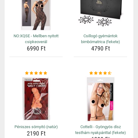
NO:XQSE - Mellben nyitott
Csillogó gyémántok
csipkeoverál
bimbómatrica (fekete)
6990 Ft
4790 Ft
Péniszes sörnyitó (natúr)
Cottelli - Gyöngyös dísz
2190 Ft
testhám nyakpánttal (fekete)