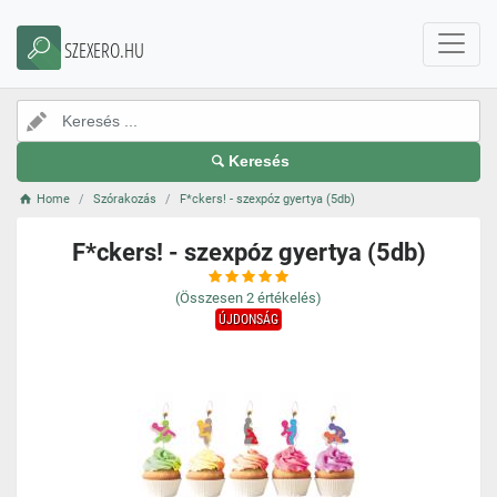
SZEXERO.HU
Keresés
Home
Szórakozás
F*ckers! - szexpóz gyertya (5db)
F*ckers! - szexpóz gyertya (5db)
(Összesen
2
értékelés)
ÚJDONSÁG