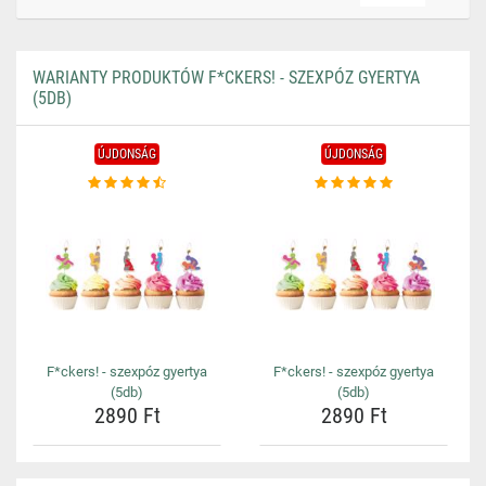
WARIANTY PRODUKTÓW F*CKERS! - SZEXPÓZ GYERTYA
(5DB)
ÚJDONSÁG
ÚJDONSÁG
F*ckers! - szexpóz gyertya
F*ckers! - szexpóz gyertya
(5db)
(5db)
2890 Ft
2890 Ft