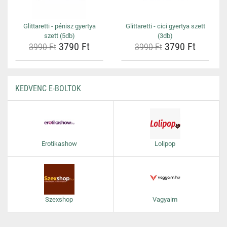
Glittaretti - pénisz gyertya
Glittaretti - cici gyertya szett
szett (5db)
(3db)
3790 Ft
3790 Ft
3990 Ft
3990 Ft
KEDVENC E-BOLTOK
Erotikashow
Lolipop
Szexshop
Vagyaim