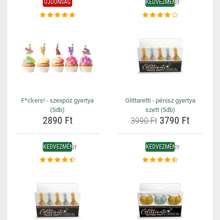
ÚJDONSÁG
KEDVEZMÉNY
F*ckers! - szexpóz gyertya
Glittaretti - pénisz gyertya
(5db)
szett (5db)
2890 Ft
3790 Ft
3990 Ft
KEDVEZMÉNY
KEDVEZMÉNY