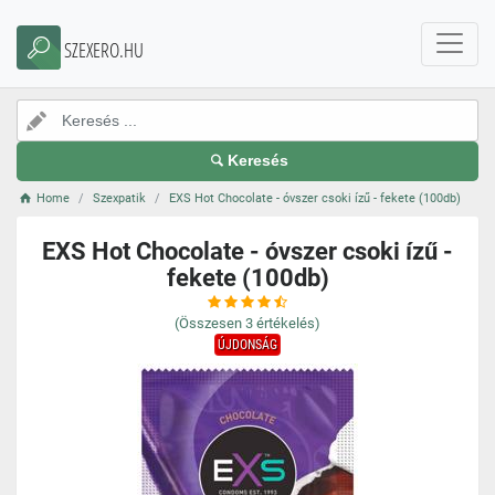
SZEXERO.HU
Keresés
Home
Szexpatik
EXS Hot Chocolate - óvszer csoki ízű - fekete (100db)
EXS Hot Chocolate - óvszer csoki ízű -
fekete (100db)
(Összesen
3
értékelés)
ÚJDONSÁG