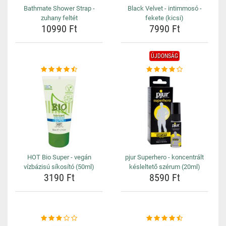
Bathmate Shower Strap -
Black Velvet - intimmosó -
zuhany feltét
fekete (kicsi)
10990 Ft
7990 Ft
ÚJDONSÁG
HOT Bio Super - vegán
pjur Superhero - koncentrált
vízbázisú síkosító (50ml)
késleltető szérum (20ml)
3190 Ft
8590 Ft