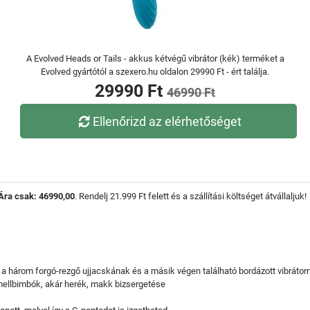
A Evolved Heads or Tails - akkus kétvégű vibrátor (kék) terméket a
Evolved gyártótól a szexero.hu oldalon 29990 Ft - ért találja.
29990 Ft
46990 Ft
Ellenőrizd az elérhetőséget
Ára csak: 46990,00
. Rendelj 21.999 Ft felett és a szállítási költséget átvállaljuk!
 a három forgó-rezgő ujjacskának és a másik végen található bordázott vibráto
 mellbimbók, akár herék, makk bizsergetése