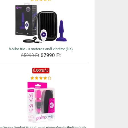
b-Vibe trio - 3 motoros anál vibrátor (lila)
62990 Ft
65990 Ft
ÚJDONSÁG
mPower Pocket Wand - mini masszírozó vibrátor (pink-