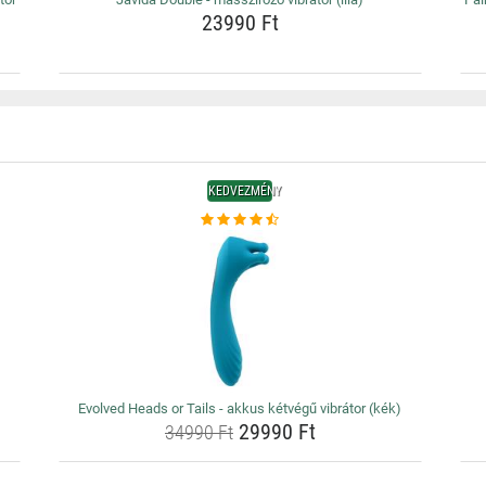
23990 Ft
KEDVEZMÉNY
Evolved Heads or Tails - akkus kétvégű vibrátor (kék)
29990 Ft
34990 Ft