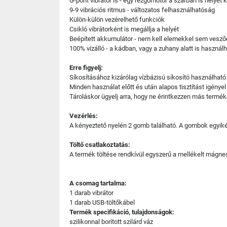
G-pont vibrátor is - egy rezgőmotor a szárban is helyet 
9-9 vibrációs ritmus - változatos felhasználhatóság
Külön-külön vezérelhető funkciók
Csikló vibrátorként is megállja a helyét
Beépített akkumulátor - nem kell elemekkel sem vesző
100% vízálló - a kádban, vagy a zuhany alatt is használh
Erre figyelj:
Síkosításához kizárólag vízbázisú síkosító használható
Minden használat előtt és után alapos tisztítást igényel
Tároláskor ügyelj arra, hogy ne érintkezzen más termé
Vezérlés:
A kényeztető nyelén 2 gomb található. A gombok egyiké
Töltő csatlakoztatás:
A termék töltése rendkívül egyszerű a mellékelt mágne
A csomag tartalma:
1 darab vibrátor
1 darab USB-töltőkábel
Termék specifikáció, tulajdonságok:
szilikonnal borított szilárd váz