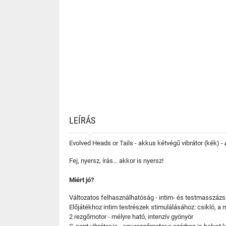
LEÍRÁS
Evolved Heads or Tails - akkus kétvégű vibrátor (kék) -
Fej, nyersz, írás... akkor is nyersz!
Miért jó?
Változatos felhasználhatóság - intim- és testmasszázs
Előjátékhoz intim testrészek stimulálásához: csikló, a
2 rezgőmotor - mélyre ható, intenzív gyönyör