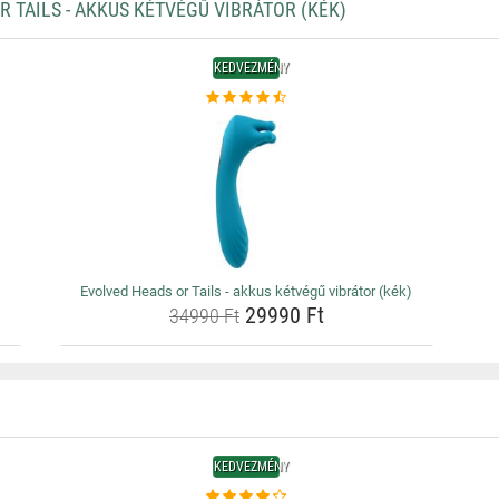
TAILS - AKKUS KÉTVÉGŰ VIBRÁTOR (KÉK)
KEDVEZMÉNY
)
Evolved Heads or Tails - akkus kétvégű vibrátor (kék)
29990 Ft
34990 Ft
KEDVEZMÉNY