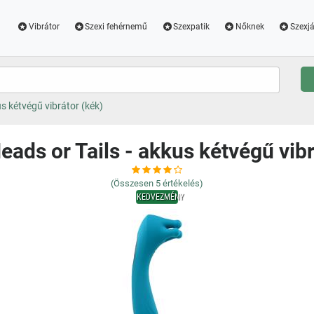
Vibrátor
Szexi fehérnemű
Szexpatik
Nőknek
Szexjá
us kétvégű vibrátor (kék)
eads or Tails - akkus kétvégű vibr
(Összesen
5
értékelés)
KEDVEZMÉNY