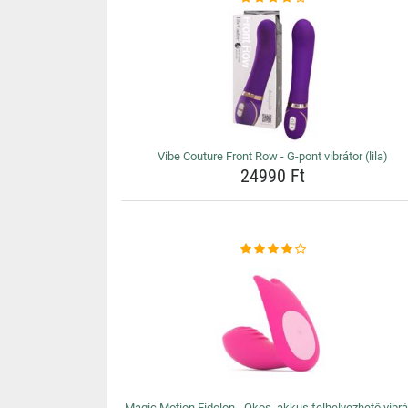
Vibe Couture Front Row - G-pont vibrátor (lila)
24990 Ft
Magic Motion Eidolon - Okos, akkus felhelyezhető vibrá