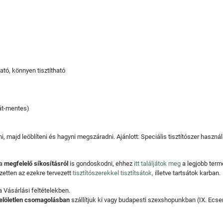
ató, könnyen tisztítható
lát-mentes)
, majd leöblíteni és hagyni megszáradni. Ajánlott: Speciális tisztítószer haszná
 a
megfelelő síkosításról
is gondoskodni, ehhez
itt találjátok meg
a legjobb ter
zetten az ezekre tervezett
tisztítószerekkel tisztítsátok,
illetve tartsátok karban.
 Vásárlási feltételekben.
jelöletlen csomagolásban
szállítjuk ki vagy budapesti szexshopunkban (IX. Ecser