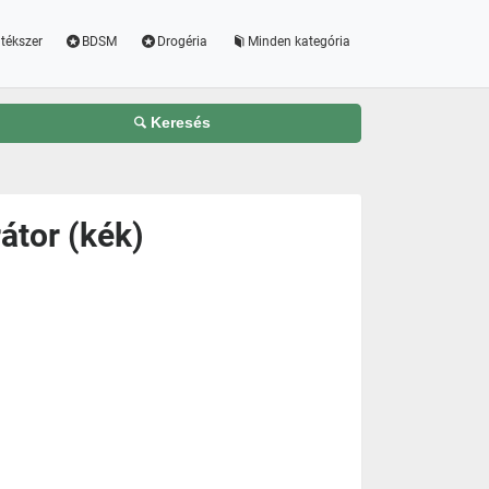
tékszer
BDSM
Drogéria
Minden kategória
Keresés
átor (kék)