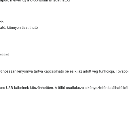
kapott, melyel így a G-pontodat is izgathatod
dni
ató, könnyen tisztítható
kekkel
t hosszan lenyomva tartva kapcsolható be és ki az adott vég funkciója. Továb
ses USB-kábelnek köszönhetően. A töltő csatlakozó a kényeztetőn található két 