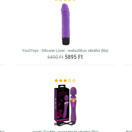
You2Toys - Silicone Lover - realisztikus vibrátor (lila)
5895 Ft
6490 Ft
tor
Javida Double - masszírozó vibrátor (lila)
Pal