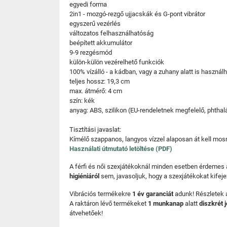
egyedi forma
2in1 - mozgó-rezgő ujjacskák és G-pont vibrátor
egyszerű vezérlés
változatos felhasználhatóság
beépített akkumulátor
9-9 rezgésmód
külön-külön vezérelhető funkciók
100% vízálló - a kádban, vagy a zuhany alatt is használh
teljes hossz: 19,3 cm
max. átmérő: 4 cm
szín: kék
anyag: ABS, szilikon (EU-rendeletnek megfelelő, phtha
Tisztítási javaslat:
Kímélő szappanos, langyos vízzel alaposan át kell mosni
Használati útmutató letöltése (PDF)
A férfi és női szexjátékoknál minden esetben érdemes
higiéniáról
sem, javasoljuk, hogy a szexjátékokat kifeje
Vibrációs termékekre
1 év garanciát
adunk! Részletek a
A raktáron lévő termékeket
1 munkanap
alatt
diszkrét 
átvehetőek!