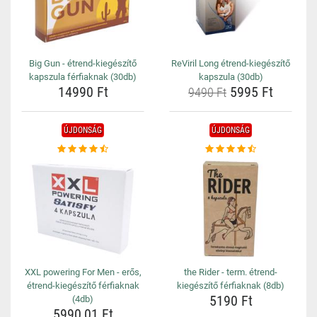
Big Gun - étrend-kiegészítő
ReViril Long étrend-kiegészítő
kapszula férfiaknak (30db)
kapszula (30db)
14990 Ft
5995 Ft
9490 Ft
ÚJDONSÁG
ÚJDONSÁG
XXL powering For Men - erős,
the Rider - term. étrend-
étrend-kiegészítő férfiaknak
kiegészítő férfiaknak (8db)
5190 Ft
(4db)
5990,01 Ft