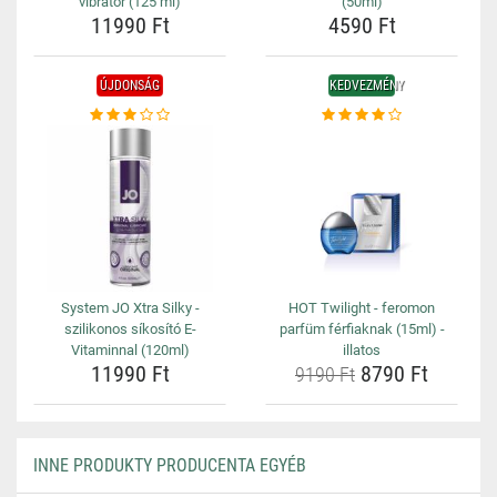
vibrátor (125 ml)
(50ml)
11990 Ft
4590 Ft
ÚJDONSÁG
KEDVEZMÉNY
System JO Xtra Silky -
HOT Twilight - feromon
szilikonos síkosító E-
parfüm férfiaknak (15ml) -
Vitaminnal (120ml)
illatos
11990 Ft
8790 Ft
9190 Ft
INNE PRODUKTY PRODUCENTA EGYÉB