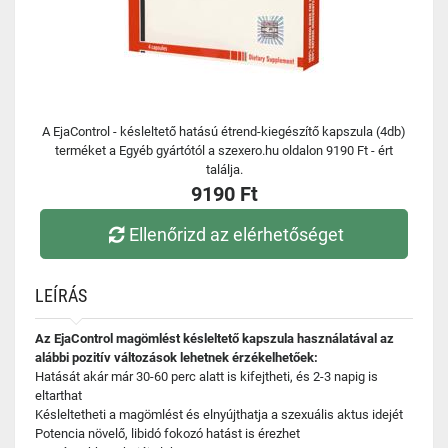
A EjaControl - késleltető hatású étrend-kiegészítő kapszula (4db)
terméket a Egyéb gyártótól a szexero.hu oldalon 9190 Ft - ért
találja.
9190 Ft
Ellenőrizd az elérhetőséget
LEÍRÁS
Az EjaControl magömlést késleltető kapszula használatával az
alábbi pozitív változások lehetnek érzékelhetőek:
Hatását akár már 30-60 perc alatt is kifejtheti, és 2-3 napig is
eltarthat
Késleltetheti a magömlést és elnyújthatja a szexuális aktus idejét
Potencia növelő, libidó fokozó hatást is érezhet