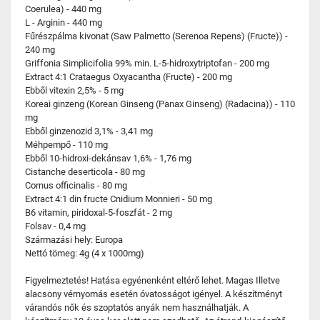
Coerulea) - 440 mg
L - Arginin - 440 mg
Fűrészpálma kivonat (Saw Palmetto (Serenoa Repens) (Fructe)) -
240 mg
Griffonia Simplicifolia 99% min. L-5-hidroxytriptofan - 200 mg
Extract 4:1 Crataegus Oxyacantha (Fructe) - 200 mg
Ebből vitexin 2,5% - 5 mg
Koreai ginzeng (Korean Ginseng (Panax Ginseng) (Radacina)) - 110
mg
Ebből ginzenozid 3,1% - 3,41 mg
Méhpempő - 110 mg
Ebből 10-hidroxi-dekánsav 1,6% - 1,76 mg
Cistanche deserticola - 80 mg
Cornus officinalis - 80 mg
Extract 4:1 din fructe Cnidium Monnieri - 50 mg
B6 vitamin, piridoxal-5-foszfát - 2 mg
Folsav - 0,4 mg
Származási hely: Europa
Nettó tömeg: 4g (4 x 1000mg)
Figyelmeztetés! Hatása egyénenként eltérő lehet. Magas Illetve
alacsony vérnyomás esetén óvatosságot igényel. A készítményt
várandós nők és szoptatós anyák nem használhatják. A