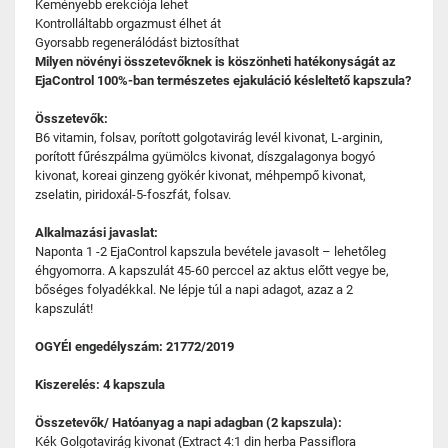
Keményebb erekciója lehet
Kontrolláltabb orgazmust élhet át
Gyorsabb regenerálódást biztosíthat
Milyen növényi összetevőknek is köszönheti hatékonyságát az
EjaControl 100%-ban természetes ejakuláció késleltető kapszula?
Összetevők:
B6 vitamin, folsav, porított golgotavirág levél kivonat, L-arginin,
porított fűrészpálma gyümölcs kivonat, díszgalagonya bogyó
kivonat, koreai ginzeng gyökér kivonat, méhpempő kivonat,
zselatin, piridoxál-5-foszfát, folsav.
Alkalmazási javaslat:
Naponta 1 -2 EjaControl kapszula bevétele javasolt – lehetőleg
éhgyomorra. A kapszulát 45-60 perccel az aktus előtt vegye be,
bőséges folyadékkal. Ne lépje túl a napi adagot, azaz a 2
kapszulát!
OGYÉI engedélyszám: 21772/2019
Kiszerelés: 4 kapszula
Összetevők/ Hatóanyag a napi adagban (2 kapszula):
Kék Golgotavirág kivonat (Extract 4:1 din herba Passiflora