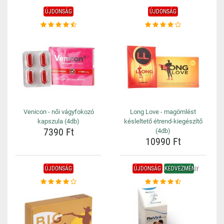
ÚJDONSÁG
ÚJDONSÁG
Venicon - női vágyfokozó
Long Love - magömlést
kapszula (4db)
késleltető étrend-kiegészítő
7390 Ft
(4db)
10990 Ft
ÚJDONSÁG
ÚJDONSÁG
KEDVEZMÉNY