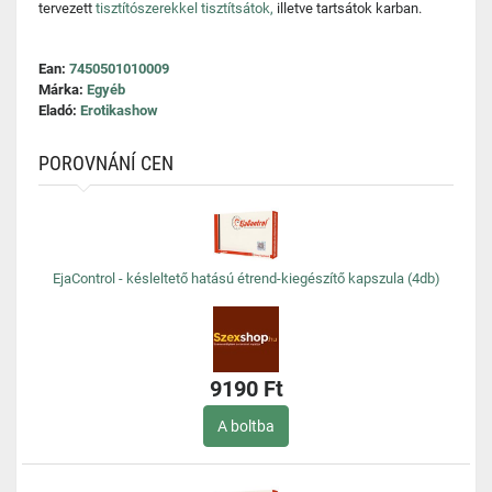
tervezett
tisztítószerekkel tisztítsátok,
illetve tartsátok karban.
Ean:
7450501010009
Márka:
Egyéb
Eladó:
Erotikashow
POROVNÁNÍ CEN
EjaControl - késleltető hatású étrend-kiegészítő kapszula (4db)
9190 Ft
A boltba