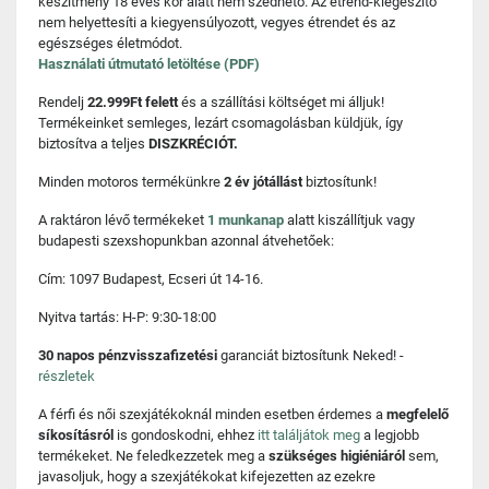
készítmény 18 éves kor alatt nem szedhető. Az étrend-kiegészítő
nem helyettesíti a kiegyensúlyozott, vegyes étrendet és az
egészséges életmódot.
Használati útmutató letöltése (PDF)
Rendelj
22.999Ft felett
és a szállítási költséget mi álljuk!
Termékeinket semleges, lezárt csomagolásban küldjük, így
biztosítva a teljes
DISZKRÉCIÓT.
Minden motoros termékünkre
2 év jótállást
biztosítunk!
A raktáron lévő termékeket
1 munkanap
alatt kiszállítjuk vagy
budapesti szexshopunkban azonnal átvehetőek:
Cím: 1097 Budapest, Ecseri út 14-16.
Nyitva tartás: H-P: 9:30-18:00
30 napos pénzvisszafizetési
garanciát biztosítunk Neked! -
részletek
A férfi és női szexjátékoknál minden esetben érdemes a
megfelelő
síkosításról
is gondoskodni, ehhez
itt találjátok meg
a legjobb
termékeket. Ne feledkezzetek meg a
szükséges higiéniáról
sem,
javasoljuk, hogy a szexjátékokat kifejezetten az ezekre