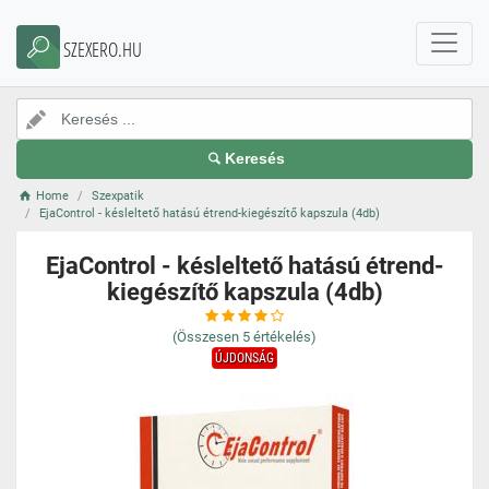
SZEXERO.HU
Keresés
Home
Szexpatik
EjaControl - késleltető hatású étrend-kiegészítő kapszula (4db)
EjaControl - késleltető hatású étrend-
kiegészítő kapszula (4db)
(Összesen
5
értékelés)
ÚJDONSÁG