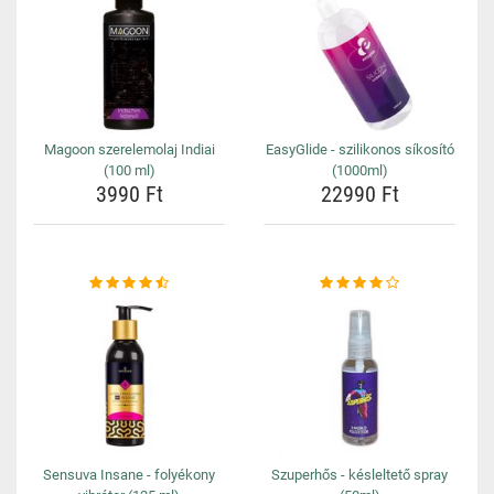
Magoon szerelemolaj Indiai
EasyGlide - szilikonos síkosító
(100 ml)
(1000ml)
3990 Ft
22990 Ft
Sensuva Insane - folyékony
Szuperhős - késleltető spray