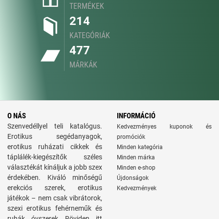
TERMÉKEK
214
KATEGÓRIÁK
477
MÁRKÁK
O NÁS
INFORMÁCIÓ
Szenvedéllyel teli katalógus.
Kedvezményes kuponok és
Erotikus segédanyagok,
promóciók
erotikus ruházati cikkek és
Minden kategória
táplálék-kiegészítők széles
Minden márka
választékát kínáljuk a jobb szex
Minden e-shop
érdekében. Kiváló minőségű
Újdonságok
erekciós szerek, erotikus
Kedvezmények
játékok – nem csak vibrátorok,
szexi erotikus fehérneműk és
ruhák, óvszerek. Röviden, itt