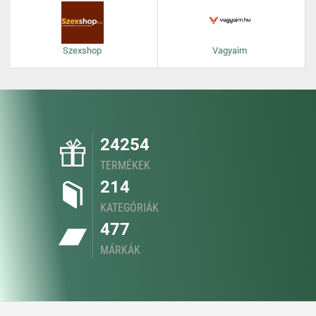
Szexshop
Vagyaim
24254
TERMÉKEK
214
KATEGÓRIÁK
477
MÁRKÁK