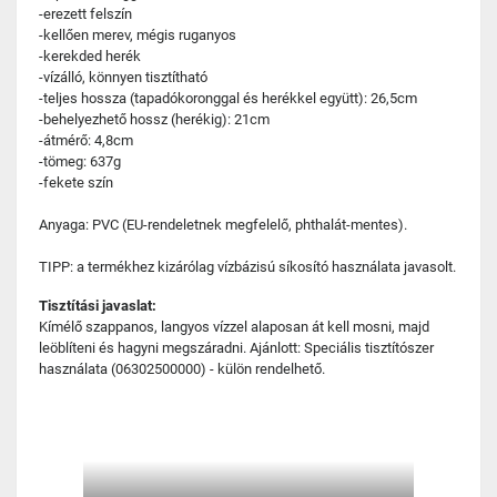
-erezett felszín
-kellően merev, mégis ruganyos
-kerekded herék
-vízálló, könnyen tisztítható
-teljes hossza (tapadókoronggal és herékkel együtt): 26,5cm
-behelyezhető hossz (herékig): 21cm
-átmérő: 4,8cm
-tömeg: 637g
-fekete szín
Anyaga: PVC (EU-rendeletnek megfelelő, phthalát-mentes).
TIPP: a termékhez kizárólag vízbázisú síkosító használata javasolt.
Tisztítási javaslat:
Kímélő szappanos, langyos vízzel alaposan át kell mosni, majd
leöblíteni és hagyni megszáradni. Ajánlott: Speciális tisztítószer
használata (06302500000) - külön rendelhető.