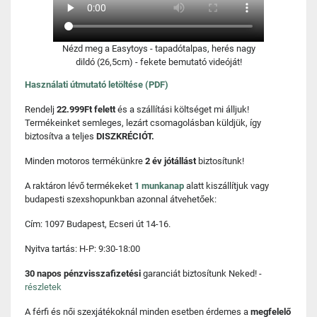
Nézd meg a Easytoys - tapadótalpas, herés nagy
dildó (26,5cm) - fekete bemutató videóját!
Használati útmutató letöltése (PDF)
Rendelj
22.999Ft felett
és a szállítási költséget mi álljuk!
Termékeinket semleges, lezárt csomagolásban küldjük, így
biztosítva a teljes
DISZKRÉCIÓT.
Minden motoros termékünkre
2 év jótállást
biztosítunk!
A raktáron lévő termékeket
1 munkanap
alatt kiszállítjuk vagy
budapesti szexshopunkban azonnal átvehetőek:
Cím: 1097 Budapest, Ecseri út 14-16.
Nyitva tartás: H-P: 9:30-18:00
30 napos pénzvisszafizetési
garanciát biztosítunk Neked! -
részletek
A férfi és női szexjátékoknál minden esetben érdemes a
megfelelő