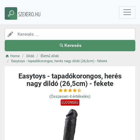
SZEXERO.HU
Keresés
Home
Dildó
Élethű dildó
Easytoys - tapadókorongos, herés nagy dildó (26,5cm) - fekete
Easytoys - tapadókorongos, herés
nagy dildó (26,5cm) - fekete
(Összesen
4
értékelés)
ÚJDONSÁG