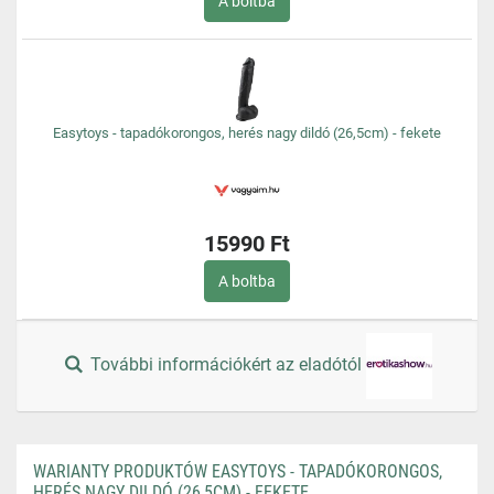
A boltba
Easytoys - tapadókorongos, herés nagy dildó (26,5cm) - fekete
15990 Ft
A boltba
További információkért az eladótól
WARIANTY PRODUKTÓW EASYTOYS - TAPADÓKORONGOS,
HERÉS NAGY DILDÓ (26,5CM) - FEKETE