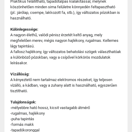
Praktikus felállítható, tapadótalpas kialakítással, melynek
köszönhetően minden sima felületre könnyedén feltapasztható
(pl.: járólap, csempe, lakkozott fa, stb.), így változatos pózokban is
használható.
Különlegessége:
A nagyon élethű, valódi pénisz érzetét keltő anyag, mely
megfelelően merev, mégis nagyon hajlékony, rugalmas. Kellemes
lágy tapintású.
A fallosz hajlékony, így változatos behatolási szögek választhatóak
a különböző pózokban, vagy a csípővel körkörös mozdulatok
leírásakor.
Vízállóság:
A kényeztető nem tartalmaz elektromos részeket, így teljesen
vízálló, a kádban, vagy a zuhany alatt is használható, egyszerűen
tisztítható.
Tulajdonságok:
-mélyebbre ható hossz, kicsit vastagabb átmérő
-rugalmas, hajlékony
-puha tapintás
-formás makk
-tapadókoronggal