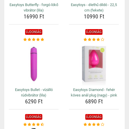
Easytoys Butterfly - forgó-lökő
Easytoys - élethű dildó - 22,5
vibrátor (lila)
cm (fekete)
16990 Ft
10990 Ft
ÚJDONSÁG
ÚJDONSÁG
Easytoys Bullet - vízálló
Easytoys Diamond - fehér
rúdvibrátor (lila)
köves anál plug (nagy) - pink
6290 Ft
6890 Ft
ÚJDONSÁG
ÚJDONSÁG