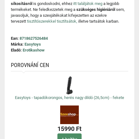
síkosításról
is gondoskodni, ehhez
itt találjátok meg
a legjobb
termékeket. Ne feledkezzetek meg a
szükséges higiéniáról
sem,
javasoljuk, hogy a szexjátékokat kifejezetten az ezekre
tervezett
tisztítószerekkel tisztítsátok,
illetve tartsátok karban.
Ean:
8718627526484
Márka:
Easytoys
Eladó:
Erotikashow
POROVNÁNÍ CEN
Easytoys - tapadókorongos, herés nagy dildó (26,5cm) - fekete
15990 Ft