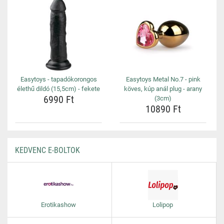
Easytoys - tapadókorongos
Easytoys Metal No.7 - pink
élethű dildó (15,5cm) - fekete
köves, kúp anál plug - arany
6990 Ft
(3cm)
10890 Ft
KEDVENC E-BOLTOK
Erotikashow
Lolipop