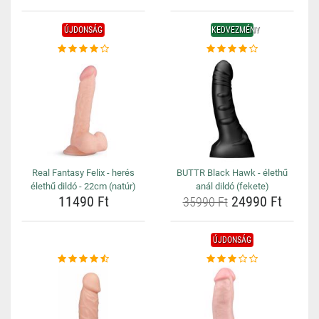
ÚJDONSÁG
KEDVEZMÉNY
Real Fantasy Felix - herés
BUTTR Black Hawk - élethű
élethű dildó - 22cm (natúr)
anál dildó (fekete)
11490 Ft
24990 Ft
35990 Ft
ÚJDONSÁG