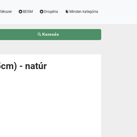
tékszer
BDSM
Drogéria
Minden kategória
Keresés
5cm) - natúr