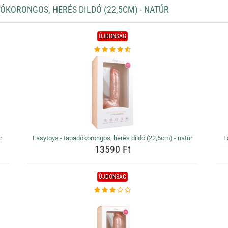
KORONGOS, HERÉS DILDÓ (22,5CM) - NATÚR
ÚJDONSÁG
r
Easytoys - tapadókorongos, herés dildó (22,5cm) - natúr
E
13590 Ft
ÚJDONSÁG