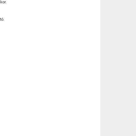
kor.
tó.