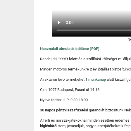
Né
Használati útmutató letöltése (PDF)
Rendelj
22.999Ft felett
és a szállítási költséget mi áll
Minden motoros termékünkre
2 év jótállást
biztosítunk!
A raktáron lévő termékeket
1 munkanap
alatt kiszállí
Cím: 1097 Budapest, Ecseri út 14-16.
Nyitva tartás: H-P: 9:30-18:00
30 napos pénzvisszafizetési
garanciát biztosítunk Nek
A férfi és női szexjátékoknál minden esetben érdemes
higiéniáról
sem, javasoljuk, hogy a szexjátékokat kifeje