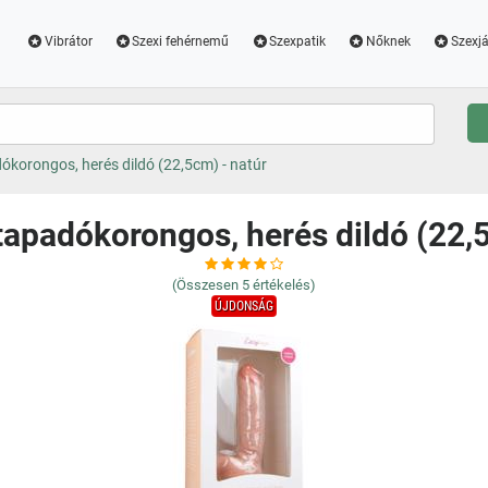
Vibrátor
Szexi fehérnemű
Szexpatik
Nőknek
Szexjá
ókorongos, herés dildó (22,5cm) - natúr
tapadókorongos, herés dildó (22,
(Összesen
5
értékelés)
ÚJDONSÁG