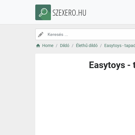
SZEXERO.HU
Home
Dildó
Élethű dildó
Easytoys - tapad
Easytoys - 