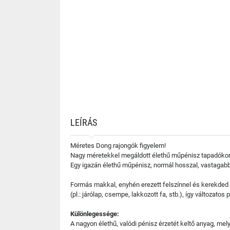
LEÍRÁS
Méretes Dong rajongók figyelem!
Nagy méretekkel megáldott élethű műpénisz tapadókor
Egy igazán élethű műpénisz, normál hosszal, vastagabb,
Formás makkal, enyhén erezett felszínnel és kerekded 
(pl.: járólap, csempe, lakkozott fa, stb.), így változato
Különlegessége:
A nagyon élethű, valódi pénisz érzetét keltő anyag, me