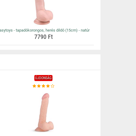
asytoys - tapadókorongos, herés dildó (15cm) - natúr
7790 Ft
ÚJDONSÁG