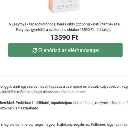
A Easytoys - tapadókorongos, herés dildó (22,5cm) - natúr terméket a
Easytoys gyártótól a szexero.hu oldalon 13590 Ft - ért találja.
13590 Ft
Ellenőrizd az elérhetőséget
onggal, amit egyszerűen csak tapassz a csempére és élvezd, kutyapózban, vag
 kitöltőbb méretben, hogy alaposan kitöltse puncidat!
herékkel. Praktikus felállítható, tapadótalpas kialakítással, melynek köszönhe
s pózokban is használható.
ly megfelelően merev, mégis nagyon hajlékony, rugalmas. Kellemes lágy tapintás