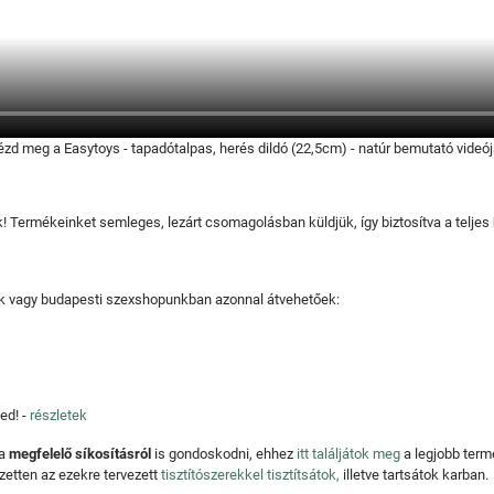
zd meg a Easytoys - tapadótalpas, herés dildó (22,5cm) - natúr bemutató videój
juk! Termékeinket semleges, lezárt csomagolásban küldjük, így biztosítva a teljes
tjuk vagy budapesti szexshopunkban azonnal átvehetőek:
ed! -
részletek
 a
megfelelő síkosításról
is gondoskodni, ehhez
itt találjátok meg
a legjobb ter
zetten az ezekre tervezett
tisztítószerekkel tisztítsátok,
illetve tartsátok karban.