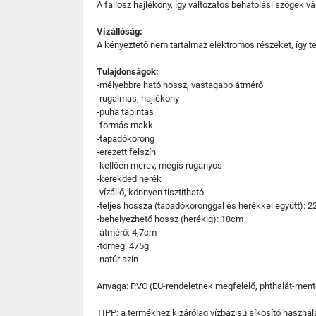
A fallosz hajlékony, így változatos behatolási szögek 
Vízállóság:
A kényeztető nem tartalmaz elektromos részeket, így tel
Tulajdonságok:
-mélyebbre ható hossz, vastagabb átmérő
-rugalmas, hajlékony
-puha tapintás
-formás makk
-tapadókorong
-erezett felszín
-kellően merev, mégis ruganyos
-kerekded herék
-vízálló, könnyen tisztítható
-teljes hossza (tapadókoronggal és herékkel együtt): 
-behelyezhető hossz (herékig): 18cm
-átmérő: 4,7cm
-tömeg: 475g
-natúr szín
Anyaga: PVC (EU-rendeletnek megfelelő, phthalát-ment
TIPP: a termékhez kizárólag vízbázisú síkosító használa