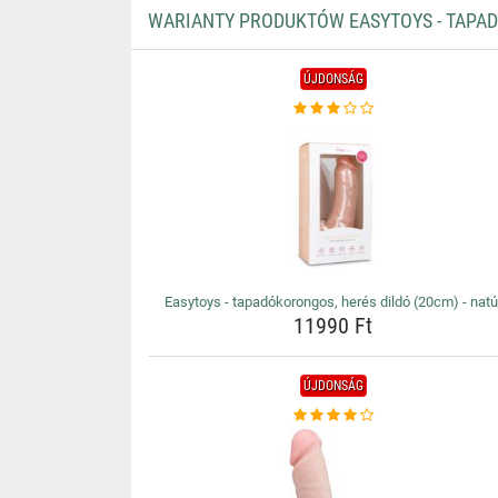
WARIANTY PRODUKTÓW EASYTOYS - TAPADÓ
ÚJDONSÁG
Easytoys - tapadókorongos, herés dildó (20cm) - natú
11990 Ft
ÚJDONSÁG