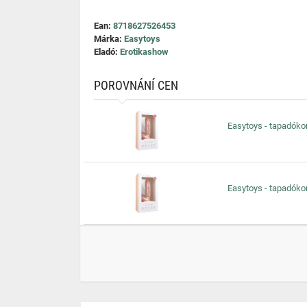
Ean:
8718627526453
Márka:
Easytoys
Eladó:
Erotikashow
POROVNÁNÍ CEN
Easytoys - tapadókor
Easytoys - tapadókor