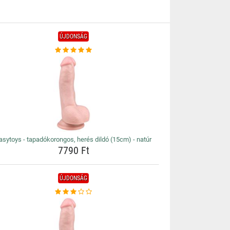
ÚJDONSÁG
asytoys - tapadókorongos, herés dildó (15cm) - natúr
7790 Ft
ÚJDONSÁG