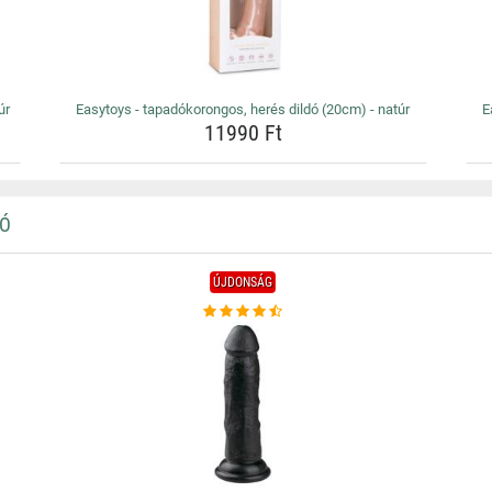
úr
Easytoys - tapadókorongos, herés dildó (20cm) - natúr
E
11990 Ft
DÓ
ÚJDONSÁG