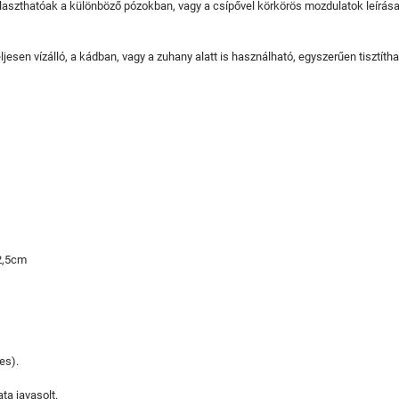
választhatóak a különböző pózokban, vagy a csípővel körkörös mozdulatok leírása
jesen vízálló, a kádban, vagy a zuhany alatt is használható, egyszerűen tisztítha
22,5cm
es).
ta javasolt.