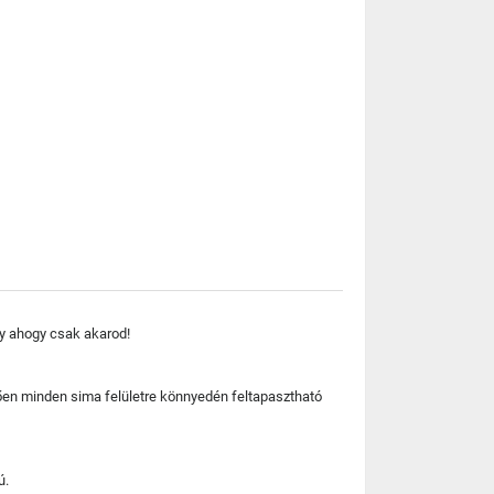
y ahogy csak akarod!
tően minden sima felületre könnyedén feltapasztható
ú.