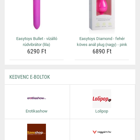
Easytoys Bullet - vízálló
Easytoys Diamond - fehér
rúdvibrátor (lila)
köves anál plug (nagy) - pink
6290 Ft
6890 Ft
KEDVENC E-BOLTOK
Erotikashow
Lolipop