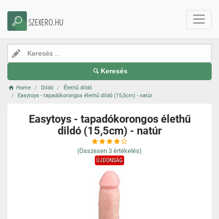
SZEXERO.HU
Keresés
Home
Dildó
Élethű dildó
Easytoys - tapadókorongos élethű dildó (15,5cm) - natúr
Easytoys - tapadókorongos élethű
dildó (15,5cm) - natúr
(Összesen
3
értékelés)
ÚJDONSÁG