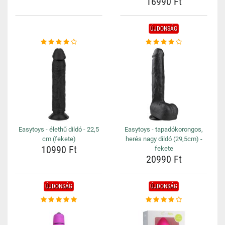
16990 Ft
ÚJDONSÁG
Easytoys - élethű dildó - 22,5
Easytoys - tapadókorongos,
cm (fekete)
herés nagy dildó (29,5cm) -
10990 Ft
fekete
20990 Ft
ÚJDONSÁG
ÚJDONSÁG