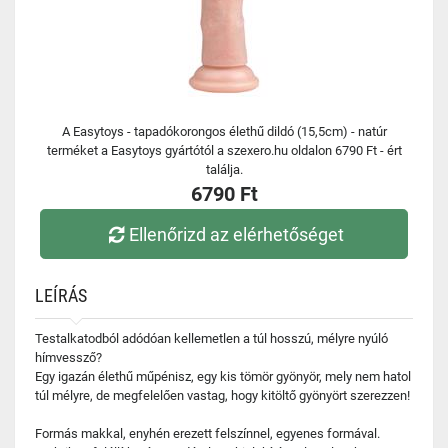
A Easytoys - tapadókorongos élethű dildó (15,5cm) - natúr
terméket a Easytoys gyártótól a szexero.hu oldalon 6790 Ft - ért
találja.
6790 Ft
Ellenőrizd az elérhetőséget
LEÍRÁS
Testalkatodból adódóan kellemetlen a túl hosszú, mélyre nyúló
hímvessző?
Egy igazán élethű műpénisz, egy kis tömör gyönyör, mely nem hatol
túl mélyre, de megfelelően vastag, hogy kitöltő gyönyört szerezzen!
Formás makkal, enyhén erezett felszínnel, egyenes formával.