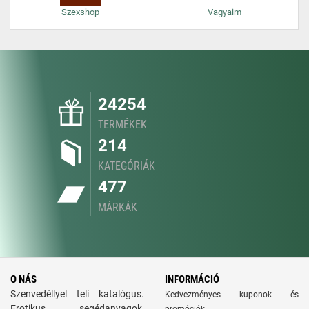
Szexshop
Vagyaim
24254
TERMÉKEK
214
KATEGÓRIÁK
477
MÁRKÁK
O NÁS
INFORMÁCIÓ
Szenvedéllyel teli katalógus.
Kedvezményes kuponok és
Erotikus segédanyagok,