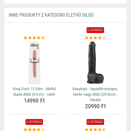
INNE PRODUKTY Z KATEGORII ÉLETHŰ DILDÓ
ÚJDONSÁG
King Cock 12 Slim - élethű
Easytoys - tapadókorongos,
dupla dildó (31cm) - natúr
herés nagy dildó (29,5cm) -
14990 Ft
fekete
20990 Ft
ÚJDONSÁG
ÚJDONSÁG