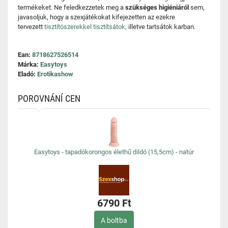
termékeket. Ne feledkezzetek meg a
szükséges higiéniáról
sem,
javasoljuk, hogy a szexjátékokat kifejezetten az ezekre
tervezett
tisztítószerekkel tisztítsátok,
illetve tartsátok karban.
Ean:
8718627526514
Márka:
Easytoys
Eladó:
Erotikashow
POROVNÁNÍ CEN
Easytoys - tapadókorongos élethű dildó (15,5cm) - natúr
6790 Ft
A boltba