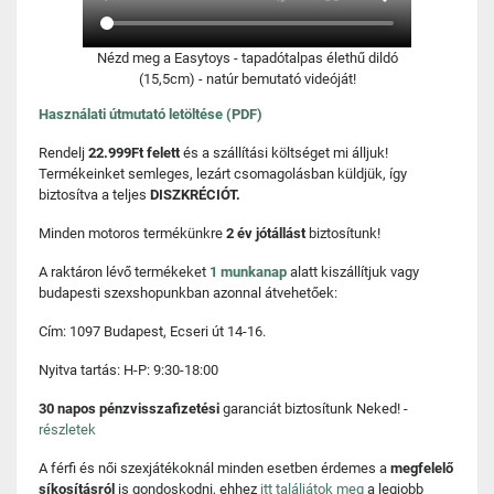
Nézd meg a Easytoys - tapadótalpas élethű dildó
(15,5cm) - natúr bemutató videóját!
Használati útmutató letöltése (PDF)
Rendelj
22.999Ft felett
és a szállítási költséget mi álljuk!
Termékeinket semleges, lezárt csomagolásban küldjük, így
biztosítva a teljes
DISZKRÉCIÓT.
Minden motoros termékünkre
2 év jótállást
biztosítunk!
A raktáron lévő termékeket
1 munkanap
alatt kiszállítjuk vagy
budapesti szexshopunkban azonnal átvehetőek:
Cím: 1097 Budapest, Ecseri út 14-16.
Nyitva tartás: H-P: 9:30-18:00
30 napos pénzvisszafizetési
garanciát biztosítunk Neked! -
részletek
A férfi és női szexjátékoknál minden esetben érdemes a
megfelelő
síkosításról
is gondoskodni, ehhez
itt találjátok meg
a legjobb