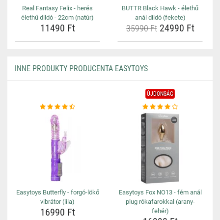
Real Fantasy Felix - herés
BUTTR Black Hawk - élethű
élethű dildó - 22cm (natúr)
anál dildó (fekete)
11490 Ft
24990 Ft
35990 Ft
INNE PRODUKTY PRODUCENTA EASYTOYS
ÚJDONSÁG
Easytoys Butterfly - forgó-lökő
Easytoys Fox NO13 - fém anál
vibrátor (lila)
plug rókafarokkal (arany-
16990 Ft
fehér)