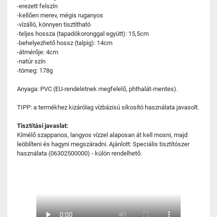
-erezett felszín
-kellően merev, mégis ruganyos
-vízálló, könnyen tisztítható
-teljes hossza (tapadókoronggal együtt): 15,5cm
-behelyezhető hossz (talpig): 14cm
-átmérője: 4cm
-natúr szín
-tömeg: 178g
Anyaga: PVC (EU-rendeletnek megfelelő, phthalát-mentes).
TIPP: a termékhez kizárólag vízbázisú síkosító használata javasolt.
Tisztítási javaslat:
Kímélő szappanos, langyos vízzel alaposan át kell mosni, majd
leöblíteni és hagyni megszáradni. Ajánlott: Speciális tisztítószer
használata (06302500000) - külön rendelhető.