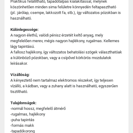
Praktikus felállítható, tapadótalpas kialakítással, melynek
köszönhetően minden sima felületre könnyedén feltapasztható
(pl.: járólap, csempe, lakkozott fa, stb.), így változatos pózokban is
használható.
Különlegessége:
A nagyon élethű, valódi pénisz érzetét keltő anyag, mely
megfelelően merev, mégis nagyon hajlékony, rugalmas. Kellemes
lágy tapintású.
A fallosz hajlékony, így változatos behatolási szögek választhatóak
a különböző pózokban, vagy a csípővel körkörös mozdulatok
leírásakor.
Vízállóság:
A kényeztető nem tartalmaz elektromos részeket, így teljesen
vízálló, a kádban, vagy a zuhany alatt is használható, egyszerűen
tisztítható.
Tulajdonságok:
-normál hossz, megfelelő átmérő
-rugalmas, hajlékony
-puha tapintás
-formás makk
-tapadókorong