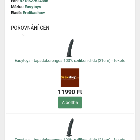
Ean:
8718627524886
Márka:
Easytoys
Eladó:
Erotikashow
POROVNÁNÍ CEN
Easytoys - tapadókorongos 100% szilikon dildó (21cm) - fekete
11990 Ft
A boltba
Easytoys - tapadókorongos 100% szilikon dildó (21cm) - fekete