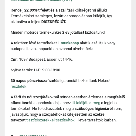
Rendelj
22.999Ft felett
és a szállítási költséget mi álljuk!
Termékeinket semleges, lezárt csomagolásban küldjük, így
biztosítva a teljes
DISZKRÉCIÓT.
Minden motoros termékünkre
2 év jótállást
biztosítunk!
A raktáron lévő termékeket
1 munkanap
alatt kiszállítjuk vagy
budapesti szexshopunkban azonnal átvehetőek:
Cím: 1097 Budapest, Ecseri út 14-16.
Nyitva tartás: H-P: 9:30-18:00
30 napos pénzvisszafizetési
garanciát biztosítunk Neked! -
részletek
A férfi és női szexjátékoknál minden esetben érdemes a
megfelelő
síkosításról
is gondoskodni, ehhez
itt találjátok meg
a legjobb
termékeket. Ne feledkezzetek meg a
szükséges higiéniáról
sem,
javasoljuk, hogy a szexjátékokat kifejezetten az ezekre
tervezett
tisztítószerekkel tisztítsátok,
illetve tartsátok karban.