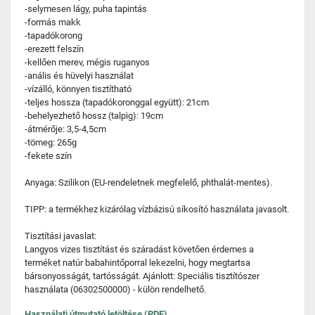
-selymesen lágy, puha tapintás
-formás makk
-tapadókorong
-erezett felszín
-kellően merev, mégis ruganyos
-anális és hüvelyi használat
-vízálló, könnyen tisztítható
-teljes hossza (tapadókoronggal együtt): 21cm
-behelyezhető hossz (talpig): 19cm
-átmérője: 3,5-4,5cm
-tömeg: 265g
-fekete szín
Anyaga: Szilikon (EU-rendeletnek megfelelő, phthalát-mentes).
TIPP: a termékhez kizárólag vízbázisú síkosító használata javasolt.
Tisztítási javaslat:
Langyos vizes tisztítást és száradást követően érdemes a
terméket natúr babahintőporral lekezelni, hogy megtartsa
bársonyosságát, tartósságát. Ajánlott: Speciális tisztítószer
használata (06302500000) - külön rendelhető.
Használati útmutató letöltése (PDF)