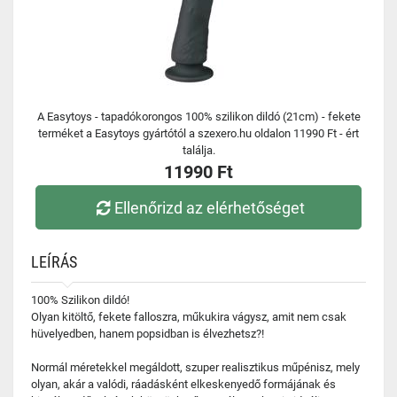
A Easytoys - tapadókorongos 100% szilikon dildó (21cm) - fekete
terméket a Easytoys gyártótól a szexero.hu oldalon 11990 Ft - ért
találja.
11990 Ft
Ellenőrizd az elérhetőséget
LEÍRÁS
100% Szilikon dildó!
Olyan kitöltő, fekete falloszra, műkukira vágysz, amit nem csak
hüvelyedben, hanem popsidban is élvezhetsz?!
Normál méretekkel megáldott, szuper realisztikus műpénisz, mely
olyan, akár a valódi, ráadásként elkeskenyedő formájának és