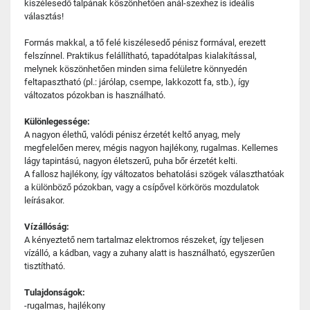
kiszélesedő talpának köszönhetően anál-szexhez is ideális
választás!
Formás makkal, a tő felé kiszélesedő pénisz formával, erezett
felszínnel. Praktikus felállítható, tapadótalpas kialakítással,
melynek köszönhetően minden sima felületre könnyedén
feltapasztható (pl.: járólap, csempe, lakkozott fa, stb.), így
változatos pózokban is használható.
Különlegessége:
A nagyon élethű, valódi pénisz érzetét keltő anyag, mely
megfelelően merev, mégis nagyon hajlékony, rugalmas. Kellemes
lágy tapintású, nagyon életszerű, puha bőr érzetét kelti.
A fallosz hajlékony, így változatos behatolási szögek választhatóak
a különböző pózokban, vagy a csípővel körkörös mozdulatok
leírásakor.
Vízállóság:
A kényeztető nem tartalmaz elektromos részeket, így teljesen
vízálló, a kádban, vagy a zuhany alatt is használható, egyszerűen
tisztítható.
Tulajdonságok:
-rugalmas, hajlékony