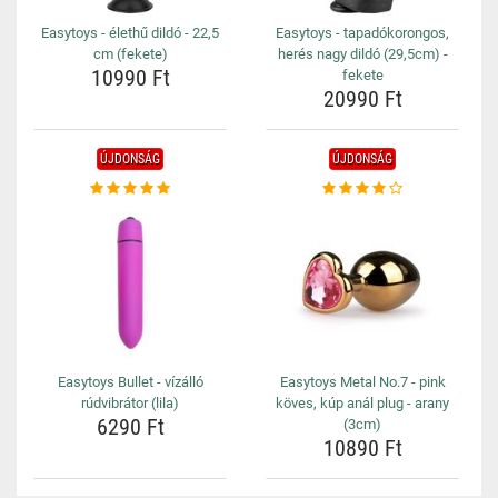
Easytoys - élethű dildó - 22,5
Easytoys - tapadókorongos,
cm (fekete)
herés nagy dildó (29,5cm) -
10990 Ft
fekete
20990 Ft
ÚJDONSÁG
ÚJDONSÁG
Easytoys Bullet - vízálló
Easytoys Metal No.7 - pink
rúdvibrátor (lila)
köves, kúp anál plug - arany
6290 Ft
(3cm)
10890 Ft