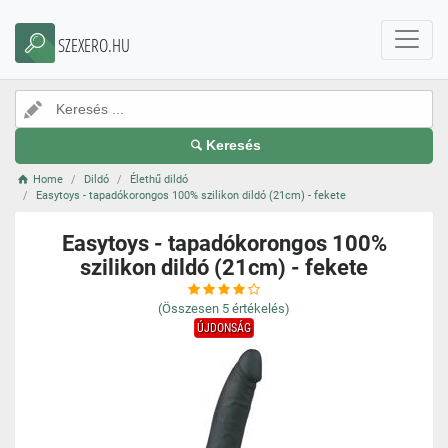
SZEXERO.HU
Keresés
Home
Dildó
Élethű dildó
Easytoys - tapadókorongos 100% szilikon dildó (21cm) - fekete
Easytoys - tapadókorongos 100%
szilikon dildó (21cm) - fekete
(Összesen
5
értékelés)
ÚJDONSÁG