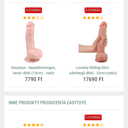
ÚJDONSÁG
ÚJDONSÁG
Easytoys - tapadókorongos,
Lovetoy Sliding-Skin -
herés dildó (15cm) - natúr
kétrétegű dildó - 23cm (natúr)
7790 Ft
17690 Ft
INNE PRODUKTY PRODUCENTA EASYTOYS
ÚJDONSÁG