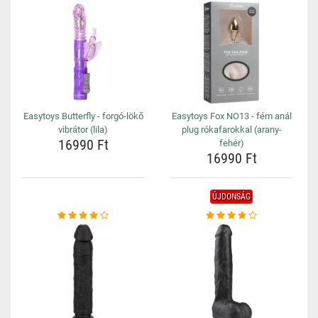
Easytoys Butterfly - forgó-lökő
Easytoys Fox NO13 - fém anál
vibrátor (lila)
plug rókafarokkal (arany-
16990 Ft
fehér)
16990 Ft
ÚJDONSÁG