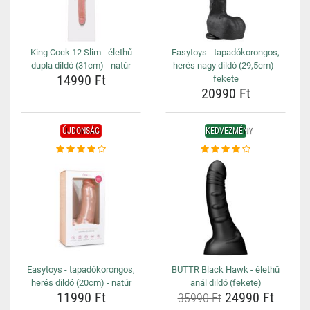
King Cock 12 Slim - élethű
Easytoys - tapadókorongos,
dupla dildó (31cm) - natúr
herés nagy dildó (29,5cm) -
14990 Ft
fekete
20990 Ft
ÚJDONSÁG
KEDVEZMÉNY
Easytoys - tapadókorongos,
BUTTR Black Hawk - élethű
herés dildó (20cm) - natúr
anál dildó (fekete)
11990 Ft
24990 Ft
35990 Ft