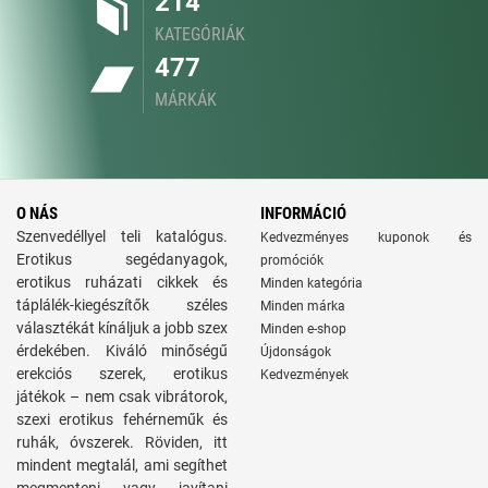
214
KATEGÓRIÁK
477
MÁRKÁK
O NÁS
INFORMÁCIÓ
Szenvedéllyel teli katalógus.
Kedvezményes kuponok és
Erotikus segédanyagok,
promóciók
erotikus ruházati cikkek és
Minden kategória
táplálék-kiegészítők széles
Minden márka
választékát kínáljuk a jobb szex
Minden e-shop
érdekében. Kiváló minőségű
Újdonságok
erekciós szerek, erotikus
Kedvezmények
játékok – nem csak vibrátorok,
szexi erotikus fehérneműk és
ruhák, óvszerek. Röviden, itt
mindent megtalál, ami segíthet