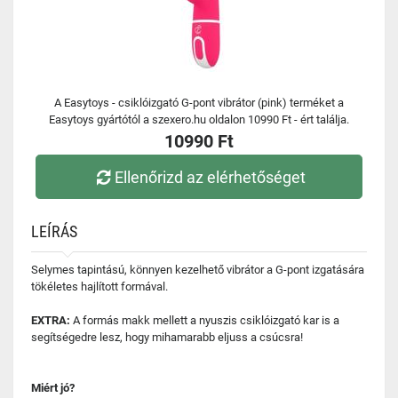
A Easytoys - csiklóizgató G-pont vibrátor (pink) terméket a
Easytoys gyártótól a szexero.hu oldalon 10990 Ft - ért találja.
10990 Ft
Ellenőrizd az elérhetőséget
LEÍRÁS
Selymes tapintású, könnyen kezelhető vibrátor a G-pont izgatására
tökéletes hajlított formával.
EXTRA:
A formás makk mellett a nyuszis csiklóizgató kar is a
segítségedre lesz, hogy mihamarabb eljuss a csúcsra!
Miért jó?