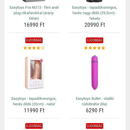
Easytoys Fox NO13 - fém anál
Easytoys - tapadókorongos,
plug rókafarokkal (arany-
herés nagy dildó (29,5cm) -
fehér)
fekete
16990 Ft
20990 Ft
ÚJDONSÁG
ÚJDONSÁG
Easytoys - tapadókorongos,
Easytoys Bullet - vízálló
herés dildó (20cm) - natúr
rúdvibrátor (lila)
11990 Ft
6290 Ft
ÚJDONSÁG
ÚJDONSÁG