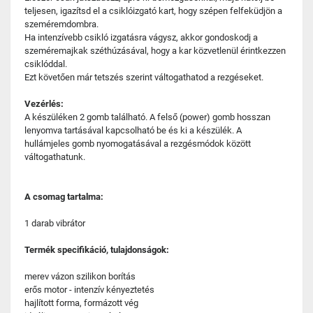
teljesen, igazítsd el a csiklóizgató kart, hogy szépen felfeküdjön a
szeméremdombra.
Ha intenzívebb csikló izgatásra vágysz, akkor gondoskodj a
szeméremajkak széthúzásával, hogy a kar közvetlenül érintkezzen
csiklóddal.
Ezt követően már tetszés szerint váltogathatod a rezgéseket.
Vezérlés:
A készüléken 2 gomb található. A felső (power) gomb hosszan
lenyomva tartásával kapcsolható be és ki a készülék. A
hullámjeles gomb nyomogatásával a rezgésmódok között
váltogathatunk.
A csomag tartalma:
1 darab vibrátor
Termék specifikáció, tulajdonságok:
merev vázon szilikon borítás
erős motor - intenzív kényeztetés
hajlított forma, formázott vég