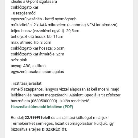
ideális a G-pont izgatására
csiklóizgató kar
10 rezgésmód
egyszerű vezérlés - kettő nyomógomb
működtetés: 2 x AAA mikroelem (a csomag NEM tartalmazza)
teljes hossz (vezérlővel együtt): 20,5cm
behelyezhető hossz: kb. 11cm
max. átmérő: kb. 3,5cm
csiklóizgató kar hossza: 5,5cm
csiklóizgató kar átmérője: 2cm
szín: pink
anyag: ABS, szilikon
egyszerű tasakos csomagolás
Tisztítási javaslat:
Kímélő szappanos, langyos vízzel alaposan át kell mosni, majd
leöblíteni és hagyni megszáradni. Ajánlott: Speciális tisztítószer
használata (06305000000) - külön rendelhető.
Használati útmutató letöltése (PDF)
Rendelj
22.999Ft felett
és a szállítási költséget mi álljuk!
Termékeinket semleges, lezárt csomagolásban küldjük, így
biztosítva a teljes
DISZKRÉCIÓT.