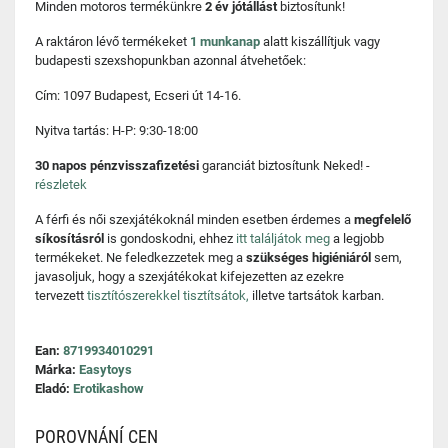
Minden motoros termékünkre
2 év jótállást
biztosítunk!
A raktáron lévő termékeket
1 munkanap
alatt kiszállítjuk vagy
budapesti szexshopunkban azonnal átvehetőek:
Cím: 1097 Budapest, Ecseri út 14-16.
Nyitva tartás: H-P: 9:30-18:00
30 napos pénzvisszafizetési
garanciát biztosítunk Neked! -
részletek
A férfi és női szexjátékoknál minden esetben érdemes a
megfelelő
síkosításról
is gondoskodni, ehhez
itt találjátok meg
a legjobb
termékeket. Ne feledkezzetek meg a
szükséges higiéniáról
sem,
javasoljuk, hogy a szexjátékokat kifejezetten az ezekre
tervezett
tisztítószerekkel tisztítsátok,
illetve tartsátok karban.
Ean:
8719934010291
Márka:
Easytoys
Eladó:
Erotikashow
POROVNÁNÍ CEN