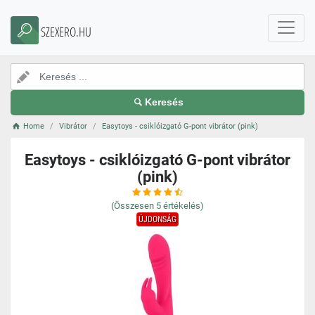
SZEXERO.HU
Keresés
Home
Vibrátor
Easytoys - csiklóizgató G-pont vibrátor (pink)
Easytoys - csiklóizgató G-pont vibrátor
(pink)
(Összesen
5
értékelés)
ÚJDONSÁG