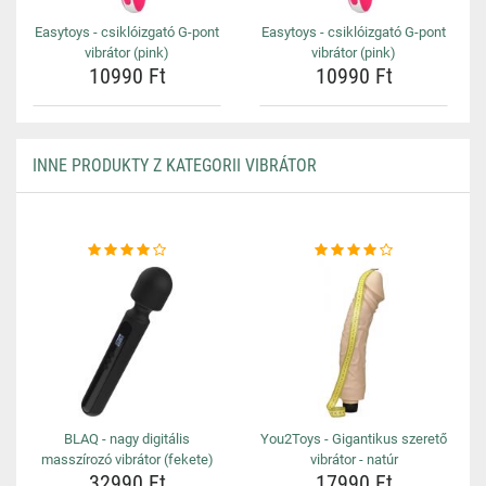
Easytoys - csiklóizgató G-pont
Easytoys - csiklóizgató G-pont
vibrátor (pink)
vibrátor (pink)
10990 Ft
10990 Ft
INNE PRODUKTY Z KATEGORII VIBRÁTOR
BLAQ - nagy digitális
You2Toys - Gigantikus szerető
masszírozó vibrátor (fekete)
vibrátor - natúr
32990 Ft
17990 Ft