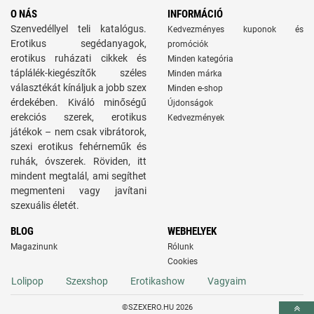
O NÁS
INFORMÁCIÓ
Szenvedéllyel teli katalógus.
Kedvezményes kuponok és
Erotikus segédanyagok,
promóciók
erotikus ruházati cikkek és
Minden kategória
táplálék-kiegészítők széles
Minden márka
választékát kínáljuk a jobb szex
Minden e-shop
érdekében. Kiváló minőségű
Újdonságok
erekciós szerek, erotikus
Kedvezmények
játékok – nem csak vibrátorok,
szexi erotikus fehérneműk és
ruhák, óvszerek. Röviden, itt
mindent megtalál, ami segíthet
megmenteni vagy javítani
szexuális életét.
BLOG
WEBHELYEK
Magazinunk
Rólunk
Cookies
Lolipop
Szexshop
Erotikashow
Vagyaim
©SZEXERO.HU 2026