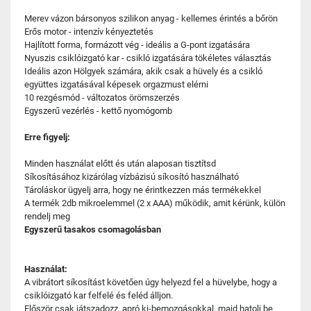
Merev vázon bársonyos szilikon anyag - kellemes érintés a bőrön
Erős motor - intenzív kényeztetés
Hajlított forma, formázott vég - ideális a G-pont izgatására
Nyuszis csiklóizgató kar - csikló izgatására tökéletes választás
Ideális azon Hölgyek számára, akik csak a hüvely és a csikló
együttes izgatásával képesek orgazmust elérni
10 rezgésmód - változatos örömszerzés
Egyszerű vezérlés - kettő nyomógomb
Erre figyelj:
Minden használat előtt és után alaposan tisztítsd
Síkosításához kizárólag vízbázisú síkosító használható
Tároláskor ügyelj arra, hogy ne érintkezzen más termékekkel
A termék 2db mikroelemmel (2 x AAA) működik, amit kérünk, külön
rendelj meg
Egyszerű tasakos csomagolásban
Használat:
A vibrátort síkosítást követően úgy helyezd fel a hüvelybe, hogy a
csiklóizgató kar felfelé és feléd álljon.
Először csak játszadozz, apró ki-bemozgásokkal, majd hatolj be