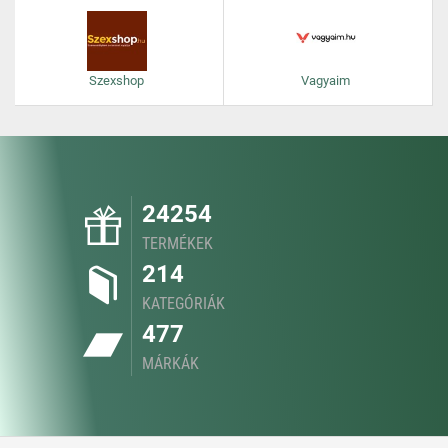
Szexshop
Vagyaim
24254
TERMÉKEK
214
KATEGÓRIÁK
477
MÁRKÁK