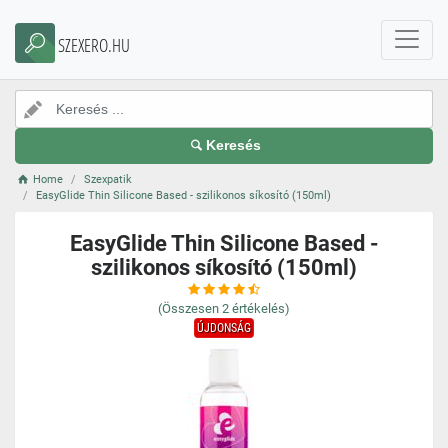
SZEXERO.HU
Keresés
Home
Szexpatik
EasyGlide Thin Silicone Based - szilikonos síkosító (150ml)
EasyGlide Thin Silicone Based -
szilikonos síkosító (150ml)
(Összesen
2
értékelés)
ÚJDONSÁG