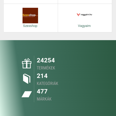
Szexshop
Vagyaim
24254
TERMÉKEK
214
KATEGÓRIÁK
477
MÁRKÁK