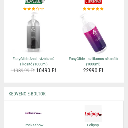
KEDVEZMÉNY
ÚJDONSÁG
EasyGlide Anal - vízbázisú
EasyGlide - szilikonos síkosító
síkosító (1000ml)
(1000ml)
10490 Ft
22990 Ft
11989,99 Ft
KEDVENC E-BOLTOK
Erotikashow
Lolipop