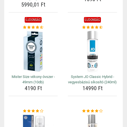
5990,01 Ft
ÚJDONSÁG
ÚJDONSÁG
Mister Size vékony óvszer -
System JO Classic Hybrid -
49mm (10db)
vegyesbázisú síkosító (240ml)
4190 Ft
14990 Ft