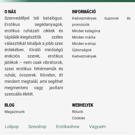
O NÁS
INFORMÁCIÓ
Szenvedéllyel teli katalógus.
Kedvezményes kuponok és
Erotikus segédanyagok,
promóciók
erotikus ruházati cikkek és
Minden kategória
táplálék-kiegészítők széles
Minden márka
választékát kínáljuk a jobb szex
Minden e-shop
érdekében. Kiváló minőségű
Újdonságok
erekciós szerek, erotikus
Kedvezmények
játékok – nem csak vibrátorok,
szexi erotikus fehérneműk és
ruhák, óvszerek. Röviden, itt
mindent megtalál, ami segíthet
megmenteni vagy javítani
szexuális életét.
BLOG
WEBHELYEK
Magazinunk
Rólunk
Cookies
Lolipop
Szexshop
Erotikashow
Vagyaim