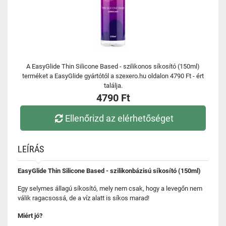
A EasyGlide Thin Silicone Based - szilikonos síkosító (150ml)
terméket a EasyGlide gyártótól a szexero.hu oldalon 4790 Ft - ért
találja.
4790 Ft
Ellenőrizd az elérhetőséget
LEÍRÁS
EasyGlide Thin Silicone Based - szilikonbázisú síkosító (150ml)
Egy selymes állagú síkosító, mely nem csak, hogy a levegőn nem
válik ragacsossá, de a víz alatt is síkos marad!
Miért jó?