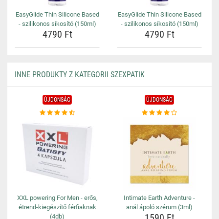
EasyGlide Thin Silicone Based
EasyGlide Thin Silicone Based
- szilikonos síkosító (150ml)
- szilikonos síkosító (150ml)
4790 Ft
4790 Ft
INNE PRODUKTY Z KATEGORII SZEXPATIK
ÚJDONSÁG
ÚJDONSÁG
XXL powering For Men - erős,
Intimate Earth Adventure -
étrend-kiegészítő férfiaknak
anál ápoló szérum (3ml)
1590 Ft
(4db)