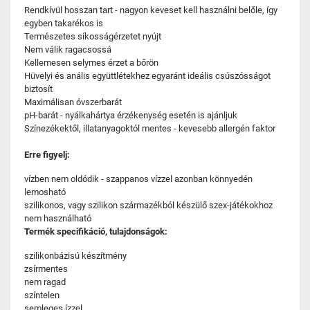
Rendkívül hosszan tart - nagyon keveset kell használni belőle, így
egyben takarékos is
Természetes síkosságérzetet nyújt
Nem válik ragacsossá
Kellemesen selymes érzet a bőrön
Hüvelyi és anális együttlétekhez egyaránt ideális csúszósságot
biztosít
Maximálisan óvszerbarát
pH-barát - nyálkahártya érzékenység esetén is ajánljuk
Színezékektől, illatanyagoktól mentes - kevesebb allergén faktor
Erre figyelj:
vízben nem oldódik - szappanos vízzel azonban könnyedén
lemosható
szilikonos, vagy szilikon származékból készülő szex-játékokhoz
nem használható
Termék specifikáció, tulajdonságok:
szilikonbázisú készítmény
zsírmentes
nem ragad
színtelen
semleges ízzel