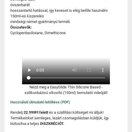
óvszerbarát
hosszantartó hatással, így keveset is elég belőle használni
150ml-es kiszerelés
minőségi német gyártmányú termék
Összetevők:
Cyclopentasiloxane, Dimethicone
Nézd meg a EasyGlide Thin Silicone Based -
szilikonbázisú síkosító (150ml) bemutató videóját!
Használati útmutató letöltése (PDF)
Rendelj
22.999Ft felett
és a szállítási költséget mi álljuk!
Termékeinket semleges, lezárt csomagolásban küldjük, így
biztosítva a teljes
DISZKRÉCIÓT.