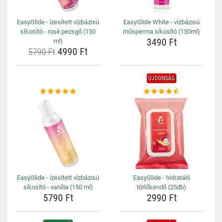
EasyGlide - ízesített vízbázisú
EasyGlide White - vízbázisú
síkosító - rosé pezsgő (150
műsperma síkosító (150ml)
3490 Ft
ml)
4990 Ft
5790 Ft
ÚJDONSÁG
EasyGlide - ízesített vízbázisú
EasyGlide - hidratáló
síkosító - vanília (150 ml)
törlőkendő (25db)
5790 Ft
2990 Ft