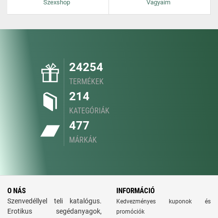
Szexshop
Vagyaim
24254
TERMÉKEK
214
KATEGÓRIÁK
477
MÁRKÁK
O NÁS
INFORMÁCIÓ
Szenvedéllyel teli katalógus.
Kedvezményes kuponok és
Erotikus segédanyagok,
promóciók