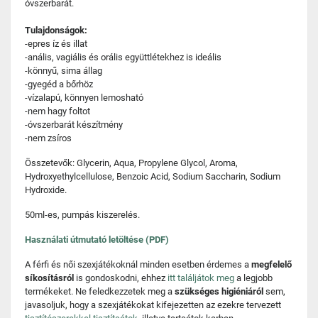
óvszerbarát.
Tulajdonságok:
-epres íz és illat
-anális, vagiális és orális együttlétekhez is ideális
-könnyű, sima állag
-gyegéd a bőrhöz
-vízalapú, könnyen lemosható
-nem hagy foltot
-óvszerbarát készítmény
-nem zsíros
Összetevők: Glycerin, Aqua, Propylene Glycol, Aroma,
Hydroxyethylcellulose, Benzoic Acid, Sodium Saccharin, Sodium
Hydroxide.
50ml-es, pumpás kiszerelés.
Használati útmutató letöltése (PDF)
A férfi és női szexjátékoknál minden esetben érdemes a
megfelelő
síkosításról
is gondoskodni, ehhez
itt találjátok meg
a legjobb
termékeket. Ne feledkezzetek meg a
szükséges higiéniáról
sem,
javasoljuk, hogy a szexjátékokat kifejezetten az ezekre tervezett