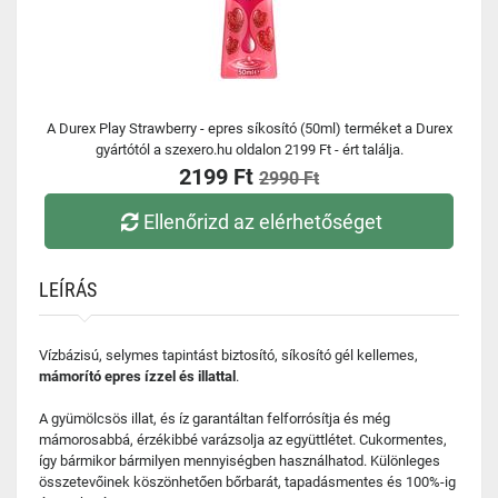
A Durex Play Strawberry - epres síkosító (50ml) terméket a Durex
gyártótól a szexero.hu oldalon 2199 Ft - ért találja.
2199 Ft
2990 Ft
Ellenőrizd az elérhetőséget
LEÍRÁS
Vízbázisú, selymes tapintást biztosító, síkosító gél kellemes,
mámorító epres ízzel és illattal
.
A gyümölcsös illat, és íz garantáltan felforrósítja és még
mámorosabbá, érzékibbé varázsolja az együttlétet. Cukormentes,
így bármikor bármilyen mennyiségben használhatod. Különleges
összetevőinek köszönhetően bőrbarát, tapadásmentes és 100%-ig