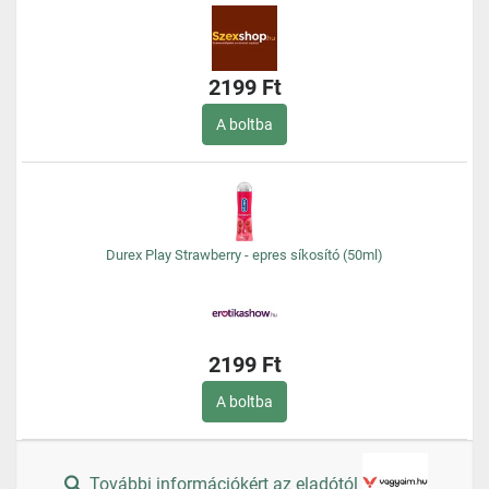
2199 Ft
A boltba
Durex Play Strawberry - epres síkosító (50ml)
2199 Ft
A boltba
További információkért az eladótól