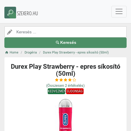
SZEXERO.HU
Keresés
Home
Drogéria
Durex Play Strawberry - epres síkosító (50ml)
Durex Play Strawberry - epres síkosító
(50ml)
(Összesen
2
értékelés)
KEDVEZMÉNY
ÚJDONSÁG