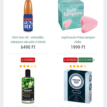
H2O Gun Oil - stimuláló,
JoyDivision Puha tampon
vízbázisú síkosító (120ml)
(3db)
6490 Ft
1999 Ft
ÚJDONSÁG
ÚJDONSÁG
KEDVEZMÉNY