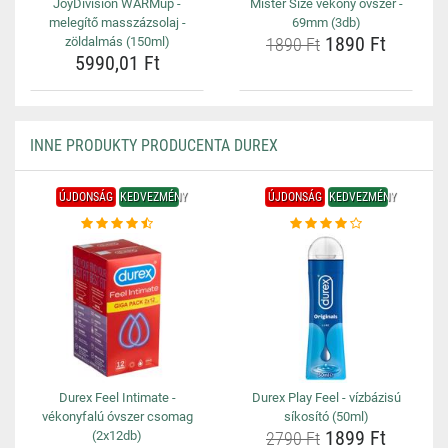
JoyDivision WARMup -
Mister Size vékony óvszer -
melegítő masszázsolaj -
69mm (3db)
1890 Ft
zöldalmás (150ml)
1890 Ft
5990,01 Ft
INNE PRODUKTY PRODUCENTA DUREX
ÚJDONSÁG
KEDVEZMÉNY
ÚJDONSÁG
KEDVEZMÉNY
Durex Feel Intimate -
Durex Play Feel - vízbázisú
vékonyfalú óvszer csomag
síkosító (50ml)
1899 Ft
(2x12db)
2790 Ft