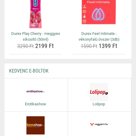
Durex Play Cherry - meggyes
Durex Feel Intimate -
síkosító (50ml)
vékonyfalú óvszer (3db)
2199 Ft
1399 Ft
3290 Ft
1590 Ft
KEDVENC E-BOLTOK
Erotikashow
Lolipop