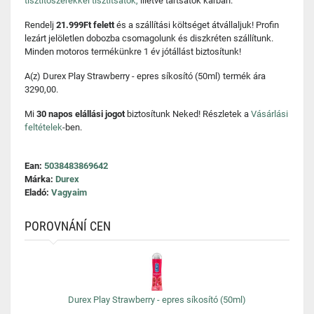
tisztítószerekkel tisztítsátok,
illetve tartsátok karban.
Rendelj
21.999Ft felett
és a szállítási költséget átvállaljuk! Profin
lezárt jelöletlen dobozba csomagolunk és diszkréten szállítunk.
Minden motoros termékünkre 1 év jótállást biztosítunk!
A(z) Durex Play Strawberry - epres síkosító (50ml) termék ára
3290,00.
Mi
30 napos elállási jogot
biztosítunk Neked! Részletek a
Vásárlási
feltételek
-ben.
Ean:
5038483869642
Márka:
Durex
Eladó:
Vagyaim
POROVNÁNÍ CEN
Durex Play Strawberry - epres síkosító (50ml)