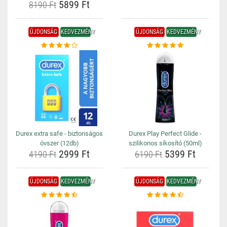
5899 Ft
8190 Ft
ÚJDONSÁG
KEDVEZMÉNY
ÚJDONSÁG
KEDVEZMÉNY
Durex extra safe - biztonságos
Durex Play Perfect Glide -
óvszer (12db)
szilikonos síkosító (50ml)
2999 Ft
5399 Ft
4190 Ft
6190 Ft
ÚJDONSÁG
KEDVEZMÉNY
ÚJDONSÁG
KEDVEZMÉNY