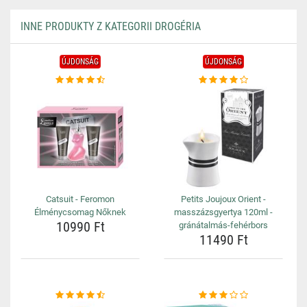
INNE PRODUKTY Z KATEGORII DROGÉRIA
ÚJDONSÁG
ÚJDONSÁG
Catsuit - Feromon
Petits Joujoux Orient -
Élménycsomag Nőknek
masszázsgyertya 120ml -
10990 Ft
gránátalmás-fehérbors
11490 Ft