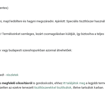
mentes)
, majd leöblíteni és hagyni megszáradni. Ajánlott: Speciális tisztítószer haszná
juk! Termékeinket semleges, lezárt csomagolásban küldjük, így biztosítva a teljes
tjuk vagy budapesti szexshopunkban azonnal átvehetőek:
ed! -
részletek
 a
megfelelő síkosításról
is gondoskodni, ehhez
itt találjátok meg
a legjobb ter
zetten az ezekre tervezett
tisztítószerekkel tisztítsátok,
illetve tartsátok karban.