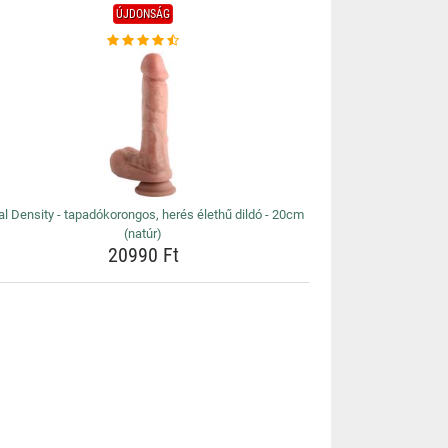
ÚJDONSÁG
l Density - tapadókorongos, herés élethű dildó - 20cm
(natúr)
20990 Ft