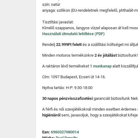
szín: natúr
anyaga: szilikon (EU-rendeletnek megfelelő, phthalát-
Tisztítási javaslat:
Kímélő szappanos, langyos vízzel alaposan át kell mosni
Használati útmutató letöltése (PDF)
Rendelj
22.999Ft felett
és a szállítási költséget mi áll
Minden motoros termékünkre
2 év jótállást
biztosítunk!
A raktáron lévő termékeket
1 munkanap
alatt kiszállí
Cím: 1097 Budapest, Ecseri út 14-16.
Nyitva tartás: H-P: 9:30-18:00
30 napos pénzvisszafizetési
garanciát biztosítunk Nek
A férfi és női szexjátékoknál minden esetben érdemes
higiéniáról
sem, javasoljuk, hogy a szexjátékokat kifeje
Ean:
6960327080014
Márka:
Dual Density