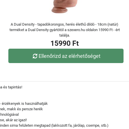
A Dual Density - tapadókorongos, herés élethű dildó - 18cm (natúr)
terméket a Dual Density gyártótól a szexero.hu oldalon 15990 Ft - ért
találja.
15990 Ft
Ellenőrizd az elérhetőséget
a és tapintás!
- érzékenyek is használhatják
ínek, makk és persze herék
chnológiával
se, akár az igazi!
den sima felületen megtapad (lakkozott fa, járólap, csempe, stb.)