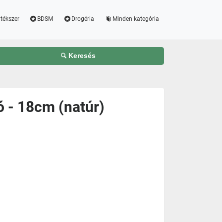
tékszer
BDSM
Drogéria
Minden kategória
Keresés
ó - 18cm (natúr)