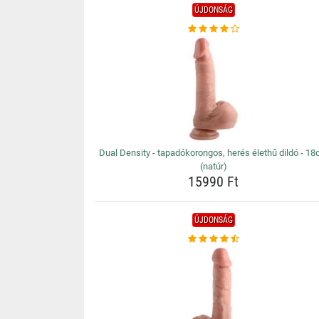
ÚJDONSÁG
Dual Density - tapadókorongos, herés élethű dildó - 1
(natúr)
15990 Ft
ÚJDONSÁG