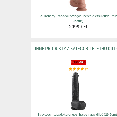
Dual Density - tapadókorongos, herés élethű dildó - 2
(natúr)
20990 Ft
INNE PRODUKTY Z KATEGORII ÉLETHŰ DIL
ÚJDONSÁG
Easytoys - tapadókorongos, herés nagy dildó (29,5cm)