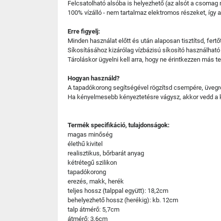
Felcsatolható alsóba is helyezhető (az alsót a csomag
100% vízálló - nem tartalmaz elektromos részeket, így a
Erre figyelj:
Minden használat előtt és után alaposan tisztítsd, fertő
Síkosításához kizárólag vízbázisú síkosító használható
Tároláskor ügyelni kell arra, hogy ne érintkezzen más 
Hogyan használd?
A tapadókorong segítségével rögzítsd csempére, üvegre v
Ha kényelmesebb kényeztetésre vágysz, akkor vedd a k
Termék specifikáció, tulajdonságok:
magas minőség
élethű kivitel
realisztikus, bőrbarát anyag
kétrétegű szilikon
tapadókorong
erezés, makk, herék
teljes hossz (talppal együtt): 18,2cm
behelyezhető hossz (herékig): kb. 12cm
talp átmérő: 5,7cm
átmérő: 3,6cm