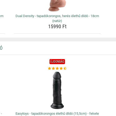
0cm
Dual Density - tapadókorongos, herés élethű dildó - 18cm
(natúr)
15990 Ft
DÓ
ÚJDONSÁG
 -
Easytoys - tapadókorongos élethű dildó (15,5cm) - fekete