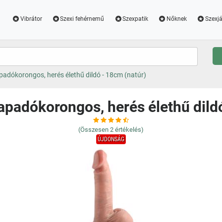
Vibrátor
Szexi fehérnemű
Szexpatik
Nőknek
Szexjá
apadókorongos, herés élethű dildó - 18cm (natúr)
tapadókorongos, herés élethű dild
(Összesen
2
értékelés)
ÚJDONSÁG