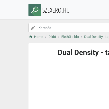
SZEXERO.HU
Home
Dildó
Élethű dildó
Dual Density - t
Dual Density - 