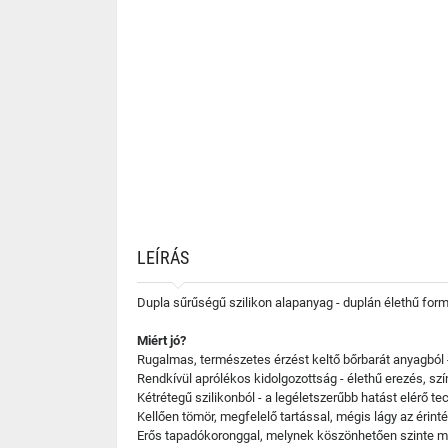
LEÍRÁS
Dupla sűrűségű szilikon alapanyag - duplán élethű form
Miért jó?
Rugalmas, természetes érzést keltő bőrbarát anyagból 
Rendkívül aprólékos kidolgozottság - élethű erezés, sz
Kétrétegű szilikonból - a legéletszerűbb hatást elérő te
Kellően tömör, megfelelő tartással, mégis lágy az érinté
Erős tapadókoronggal, melynek köszönhetően szinte min