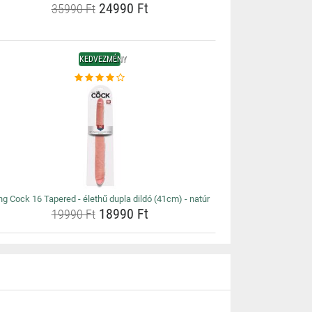
24990 Ft
35990 Ft
KEDVEZMÉNY
ng Cock 16 Tapered - élethű dupla dildó (41cm) - natúr
18990 Ft
19990 Ft