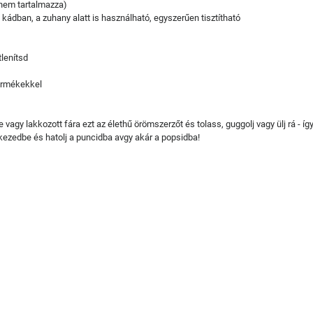
 nem tartalmazza)
 kádban, a zuhany alatt is használható, egyszerűen tisztítható
tlenítsd
termékekkel
agy lakkozott fára ezt az élethű örömszerzőt és tolass, guggolj vagy ülj rá - í
ezedbe és hatolj a puncidba avgy akár a popsidba!