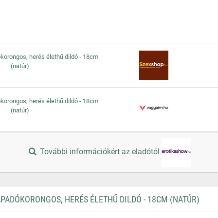
ókorongos, herés élethű dildó - 18cm
(natúr)
ókorongos, herés élethű dildó - 18cm
(natúr)
További információkért az eladótól
PADÓKORONGOS, HERÉS ÉLETHŰ DILDÓ - 18CM (NATÚR)