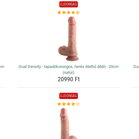
ÚJDONSÁG
8cm
Dual Density - tapadókorongos, herés élethű dildó - 20cm
Dua
(natúr)
20990 Ft
ÚJDONSÁG