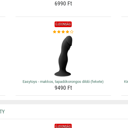
6990 Ft
ÚJDONSÁG
Easytoys - makkos, tapadókorongos dildó (fekete)
Ki
9490 Ft
TY
ÚJDONSÁG